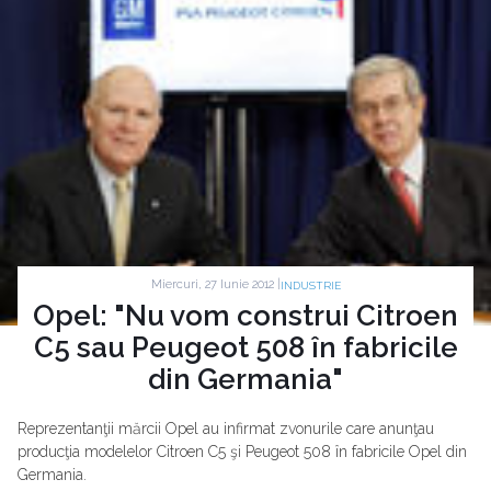
Miercuri, 27 Iunie 2012 |
INDUSTRIE
Opel: "Nu vom construi Citroen
C5 sau Peugeot 508 în fabricile
din Germania"
Reprezentanţii mărcii Opel au infirmat zvonurile care anunţau
producţia modelelor Citroen C5 şi Peugeot 508 în fabricile Opel din
Germania.