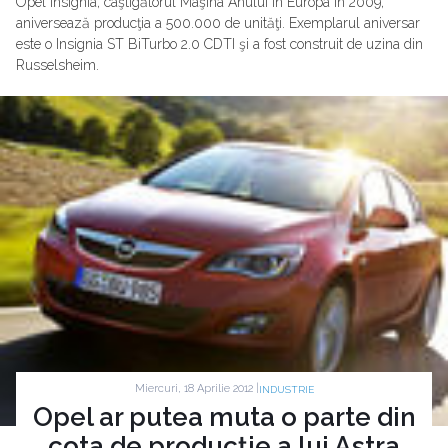
Opel Insignia, câştigătorul Maşina Anului în Europa în 2009,
aniversează producţia a 500.000 de unităţi. Exemplarul aniversar
este o Insignia ST BiTurbo 2.0 CDTI şi a fost construit de uzina din
Russelsheim.
Miercuri, 18 Aprilie 2012 |
INDUSTRIE
Opel ar putea muta o parte din
cota de producţie a lui Astra