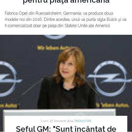
Fabrica Opel din Ruesselsheim, Germania, va produce două
modele noi din 2016. Dintre acestea, unul va purta sigla Buick şi va
fi comercializat doar pe piaţa din Statele Unite ale Americii.
Luni, 27 Ianuarie 2014 |
INDUSTRIE
Şeful GM: "Sunt încântat de