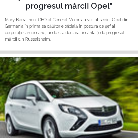
progresul mărcii Opel"
Mary Barra, noul CEO al General Motors, a vizitat sediul Opel din
Germania în prima sa călătorie oficială în postura de şef al
corporaţiei americane, unde s-a declarat încântată de progresul
mărcii din Russelsheim.