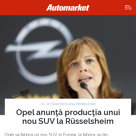
×
Joi, 20 Noiembrie 2014 |
MODELE NOI
Opel anunţă producţia unui
nou SUV la Rüsselsheim
Opel va fabrica un nou SUV în Europa, la fabrica sa din