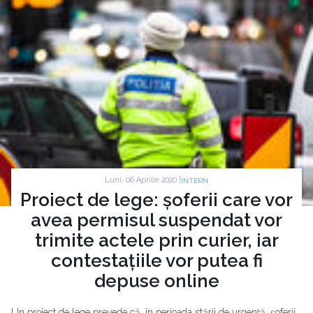
Luni, 06 Aprilie 2020 |
INTERN
Proiect de lege: șoferii care vor
avea permisul suspendat vor
trimite actele prin curier, iar
contestațiile vor putea fi
depuse online
Un proiect de lege prevede că, în perioada stării de urgență, șoferii