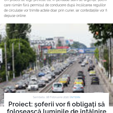
care rămân fără permisul de conducere după încălcarea regulilor
de circulație vor trimite actele doar prin curier, iar contestațiile vor fi
depuse online.
Sambata, 08 Februarie 2020 |
INTERN
Proiect: șoferii vor fi obligați să
folosească luminile de întâlnire