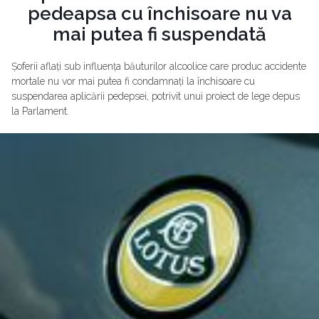
pedeapsa cu închisoare nu va
mai putea fi suspendată
Șoferii aflați sub influența băuturilor alcoolice care produc accidente
mortale nu vor mai putea fi condamnați la închisoare cu
suspendarea aplicării pedepsei, potrivit unui proiect de lege depus
la Parlament.