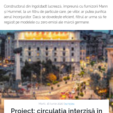
Constructorul din Ingolstadt lucrează, împreună cu furnizorii Mann
și Hummel, la un filtru de particule care, pe viitor, ar putea purifica
aerul înconjurător. Dacă se dovedește eficient, filtrul ar urma să fie
regăsit pe modelele cu zero emisii ale mărcii germane.
Marti, 16 Iunie 2020 |
INTERN
Proiect: circulația interzisă în