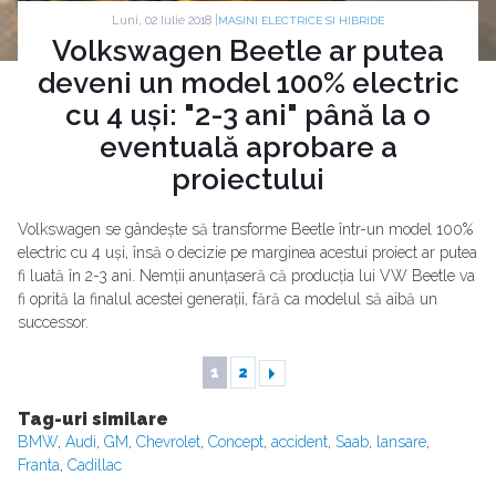
Luni, 02 Iulie 2018 |
MASINI ELECTRICE SI HIBRIDE
Volkswagen Beetle ar putea
deveni un model 100% electric
cu 4 uși: "2-3 ani" până la o
eventuală aprobare a
proiectului
Volkswagen se gândește să transforme Beetle într-un model 100%
electric cu 4 uși, însă o decizie pe marginea acestui proiect ar putea
fi luată în 2-3 ani. Nemții anunțaseră că producția lui VW Beetle va
fi oprită la finalul acestei generații, fără ca modelul să aibă un
successor.
1
2
Tag-uri similare
BMW
,
Audi
,
GM
,
Chevrolet
,
Concept
,
accident
,
Saab
,
lansare
,
Franta
,
Cadillac