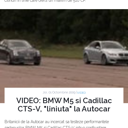
cilindri în linie care oferă un maxim de 510 CP.
Joi, 01 Octombrie 2009 |
VIDEO
VIDEO: BMW M5 si Cadillac
CTS-V, "liniuta" la Autocar
Britanicii de la Autocar au incercat sa testeze performantele
sedanurilor BMW M5 si Cadillac CTS-V intr-o confruntare