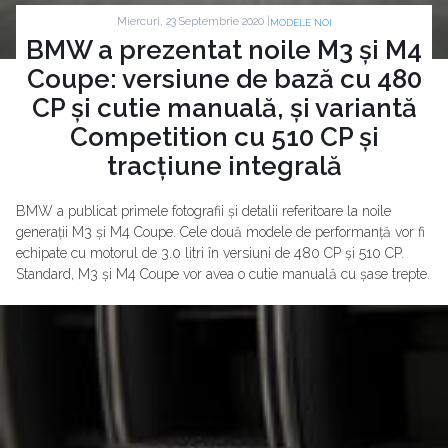
Miercuri, 23 Septembrie 2020 |
MODELE NOI
BMW a prezentat noile M3 și M4
Coupe: versiune de bază cu 480
CP și cutie manuală, și variantă
Competition cu 510 CP și
tracțiune integrală
BMW a publicat primele fotografii și detalii referitoare la noile
generații M3 și M4 Coupe. Cele două modele de performanță vor fi
echipate cu motorul de 3.0 litri în versiuni de 480 CP și 510 CP.
Standard, M3 și M4 Coupe vor avea o cutie manuală cu șase trepte.