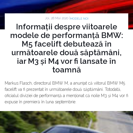
Joi, 28 Mai 2020 |
MODELE NOI
Informații despre viitoarele
modele de performanță BMW:
M5 facelift debutează în
următoarele două săptămâni,
iar M3 și M4 vor fi lansate în
toamnă
Markus Flasch, directorul BMW M, a anunțat că viitorul BMW M5
facelift va fi prezentat în următoarele două săptămâni. Totodată,
oficialul diviziei de performanță a menționat că noile M3 și M4 vor fi
expuse în premieră în luna septembrie.