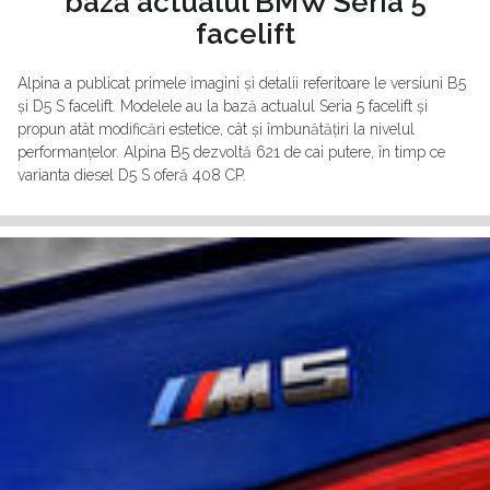
bază actualul BMW Seria 5
facelift
Alpina a publicat primele imagini și detalii referitoare le versiuni B5
și D5 S facelift. Modelele au la bază actualul Seria 5 facelift și
propun atât modificări estetice, cât și îmbunătățiri la nivelul
performanțelor. Alpina B5 dezvoltă 621 de cai putere, în timp ce
varianta diesel D5 S oferă 408 CP.