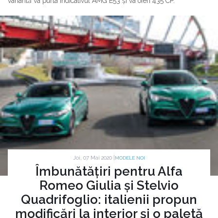
variantă va purta indicativul AMG E53 și va oferi 435 CP.
Joi, 07 Mai 2020 |
MODELE NOI
Îmbunătățiri pentru Alfa
Romeo Giulia și Stelvio
Quadrifoglio: italienii propun
modificări la interior și o paletă