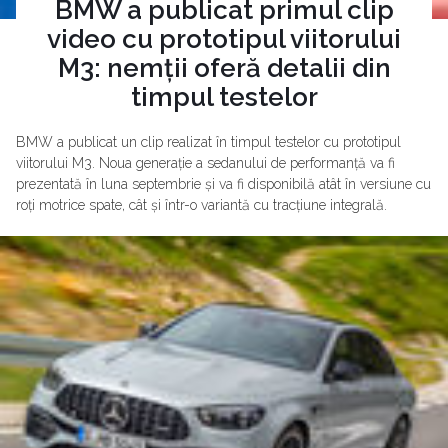
BMW a publicat primul clip
video cu prototipul viitorului
M3: nemții oferă detalii din
timpul testelor
BMW a publicat un clip realizat în timpul testelor cu prototipul
viitorului M3. Noua generație a sedanului de performanță va fi
prezentată în luna septembrie și va fi disponibilă atât în versiune cu
roți motrice spate, cât și într-o variantă cu tracțiune integrală.