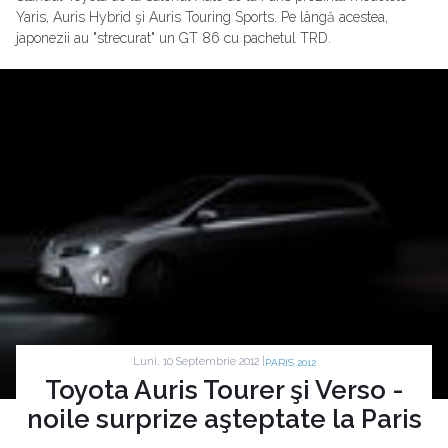
Yaris, Auris Hybrid şi Auris Touring Sports. Pe lângă acestea,
japonezii au "strecurat" un GT 86 cu pachetul TRD.
Luni, 10 Septembrie 2012 |
PARIS 2012
Toyota Auris Tourer şi Verso -
noile surprize aşteptate la Paris