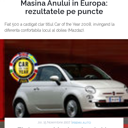
Masina Anului in Europa:
rezultatele pe puncte
Fiat 500 a castigat clar titlul Car of the Year 2008, invingand la
diferenta confortabila locul al doilea (Mazda2).
Joi, 15 Noiembrie 2007 |
PREMII AUTO