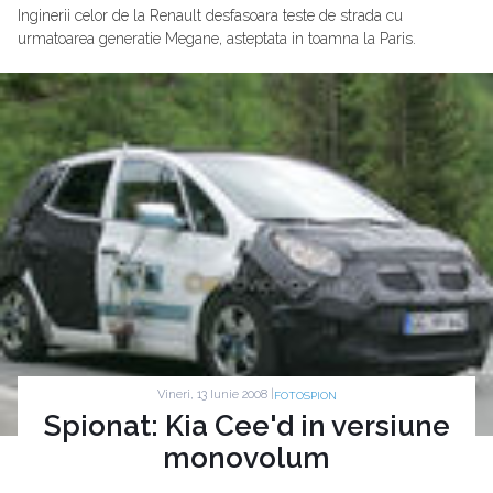
Inginerii celor de la Renault desfasoara teste de strada cu
urmatoarea generatie Megane, asteptata in toamna la Paris.
Vineri, 13 Iunie 2008 |
FOTOSPION
Spionat: Kia Cee'd in versiune
monovolum