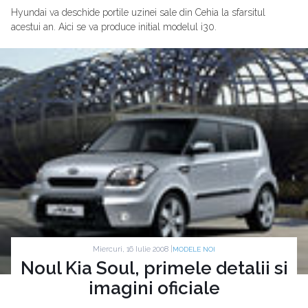
Hyundai va deschide portile uzinei sale din Cehia la sfarsitul
acestui an. Aici se va produce initial modelul i30.
Miercuri, 16 Iulie 2008 |
MODELE NOI
Noul Kia Soul, primele detalii si
imagini oficiale