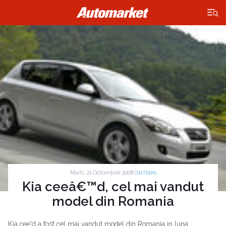
×
Marti, 21 Octombrie 2008 |
INTERN
Kia ceeâ€™d, cel mai vandut
model din Romania
Kia cee'd a fost cel mai vandut model din Romania in luna