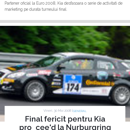
Partener oficial la Euro 2008, Kia desfasoara o serie de activitati de
marketing pe durata turneului final.
Vineri, 30 Mai 2008 |
GENERAL
Final fericit pentru Kia
pro_cee'd la Nurburgring