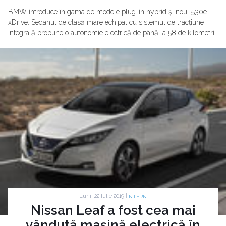
BMW introduce în gama de modele plug-in hybrid și noul 530e
xDrive. Sedanul de clasă mare echipat cu sistemul de tracțiune
integrală propune o autonomie electrică de până la 58 de kilometri.
Luni, 22 Iulie 2019 |
INTERN
Nissan Leaf a fost cea mai
vândută mașină electrică în