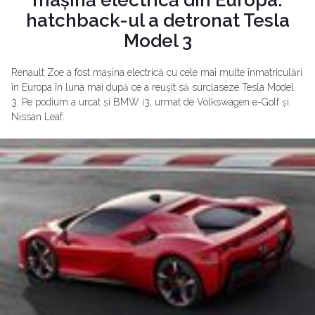
mașină electrică din Europa:
hatchback-ul a detronat Tesla
Model 3
Renault Zoe a fost mașina electrică cu cele mai multe înmatriculări
în Europa în luna mai după ce a reușit să surclaseze Tesla Model
3. Pe podium a urcat și BMW i3, urmat de Volkswagen e-Golf și
Nissan Leaf.