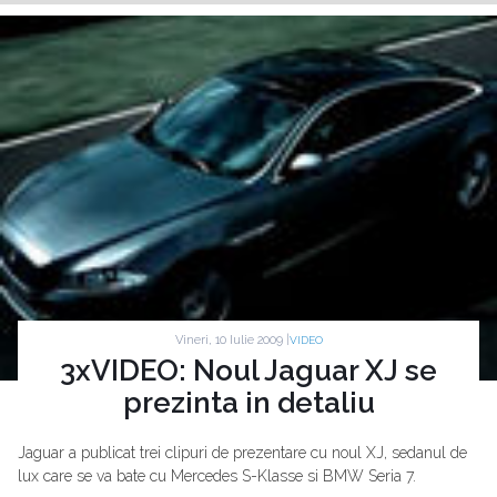
Vineri, 10 Iulie 2009 |
VIDEO
3xVIDEO: Noul Jaguar XJ se
prezinta in detaliu
Jaguar a publicat trei clipuri de prezentare cu noul XJ, sedanul de
lux care se va bate cu Mercedes S-Klasse si BMW Seria 7.