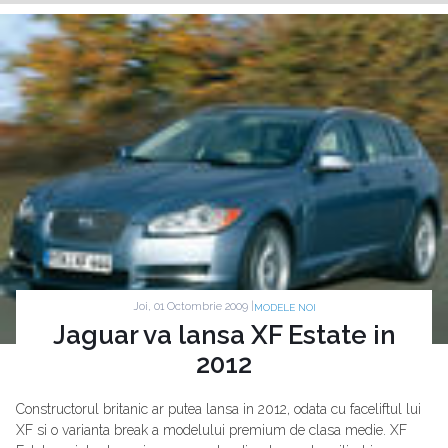
Joi, 01 Octombrie 2009 |
MODELE NOI
Jaguar va lansa XF Estate in
2012
Constructorul britanic ar putea lansa in 2012, odata cu faceliftul lui
XF si o varianta break a modelului premium de clasa medie. XF