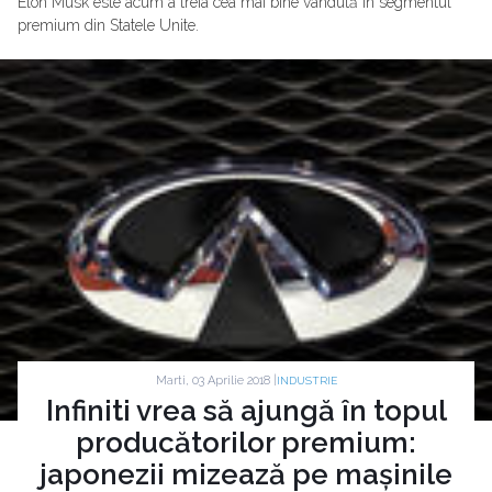
Elon Musk este acum a treia cea mai bine vândută în segmentul
premium din Statele Unite.
Marti, 03 Aprilie 2018 |
INDUSTRIE
Infiniti vrea să ajungă în topul
producătorilor premium:
japonezii mizează pe mașinile