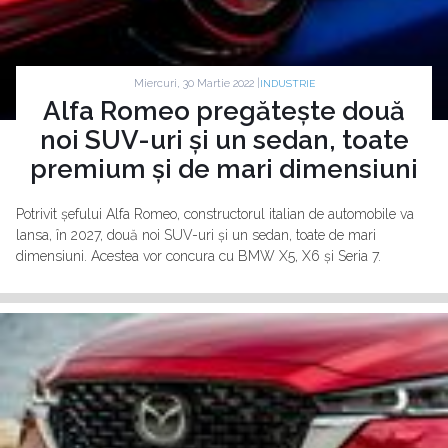
Miercuri, 30 Martie 2022 |
INDUSTRIE
Alfa Romeo pregătește două
noi SUV-uri și un sedan, toate
premium și de mari dimensiuni
Potrivit șefului Alfa Romeo, constructorul italian de automobile va
lansa, în 2027, două noi SUV-uri și un sedan, toate de mari
dimensiuni. Acestea vor concura cu BMW X5, X6 și Seria 7.