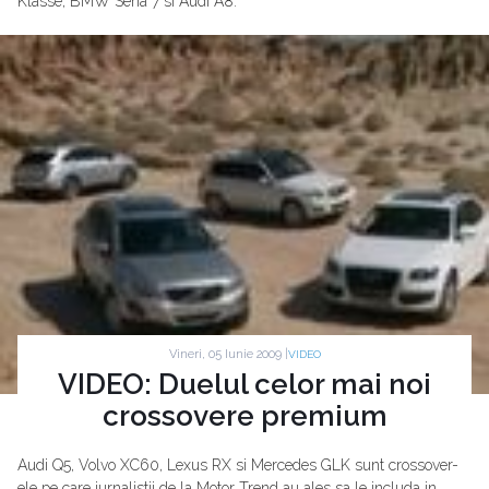
Klasse, BMW Seria 7 si Audi A8.
Vineri, 05 Iunie 2009 |
VIDEO
VIDEO: Duelul celor mai noi
crossovere premium
Audi Q5, Volvo XC60, Lexus RX si Mercedes GLK sunt crossover-
ele pe care jurnalistii de la Motor Trend au ales sa le includa in