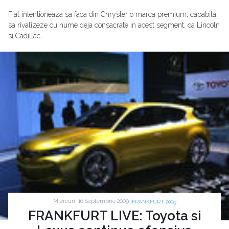
Fiat intentioneaza sa faca din Chrysler o marca premium, capabila
sa rivalizeze cu nume deja consacrate in acest segment, ca Lincoln
si Cadillac.
Miercuri, 16 Septembrie 2009 |
FRANKFURT 2009
FRANKFURT LIVE: Toyota si