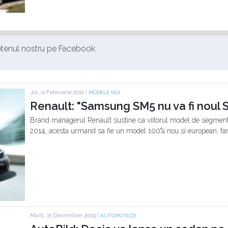
ietenul nostru pe Facebook
Joi, 11 Februarie 2010 |
MODELE NOI
Renault: "Samsung SM5 nu va fi noul 
Brand managerul Renault sustine ca viitorul model de segment m
2014, acesta urmand sa fie un model 100% nou si european, far
Marti, 15 Decembrie 2009 |
AUTOIPOTEZE