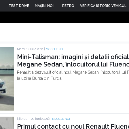
TEST DRIVE
MAŞINI NOI
RETRO
VERIFICĂ ISTORIC VEHICUL
Marti, 12 Iulie 2016 |
MODELE NOI
Mini-Talisman: imagini și detalii ofici
Megane Sedan, înlocuitorul lui Fluen
Renault a dezvăluit oficial noul Megane Sedan, înlocuitorul lui 
la uzina Bursa din Turcia.
Miercuri, 29 Iunie 2016 |
MODELE NOI
Primul contact cu noul Renault Fluenc