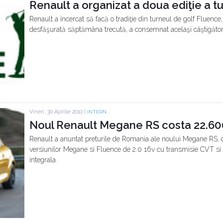
Renault a organizat a doua ediţie a t
Renault a încercat să facă o tradiţie din turneul de golf Fluence,
desfăşurată săptămâna trecută, a consemnat acelaşi câştigător
Vineri, 30 Aprilie 2010 |
INTERN
Noul Renault Megane RS costa 22.60
Renault a anuntat preturile de Romania ale noului Megane RS, da
versiunilor Megane si Fluence de 2.0 16v cu transmisie CVT si
integrala.