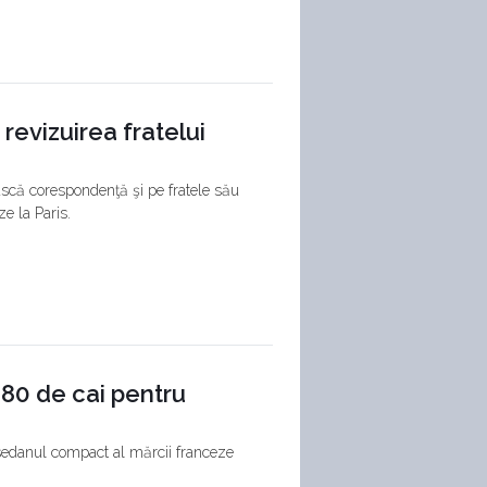
revizuirea fratelui
scă corespondenţă şi pe fratele său
e la Paris.
180 de cai pentru
 sedanul compact al mărcii franceze