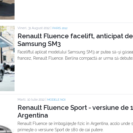
Vineri, 31 August 2012 |
PARIS 2012
Renault Fluence facelift, anticipat de 
Samsung SM3
Faceliftul aplicat modelului Samsung SM3 ar putea să-şi găsea
francez, Renault Fluence. Berlina compactă ar urma să debutez
Marti, 10 Iulie 2012 |
MODELE NOI
Renault Fluence Sport - versiune de 
Argentina
Renault Fluence se îmbogăţeşte fizic în Argentina, acolo unde
primeşte o versiune Sport de 180 de cai putere.