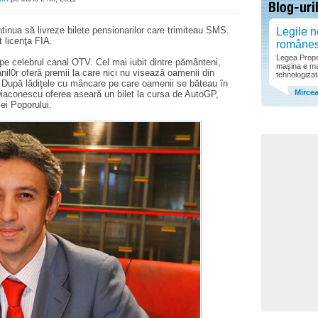
nua să livreze bilete pensionarilor care trimiteau SMS.
Legile n
 licenţa FIA.
române
Legea Propor
e celebrul canal OTV. Cel mai iubit dintre pământeni,
maşina e ma
nil0r oferă premii la care nici nu visează oamenii din
tehnologizat
e. După lădiţele cu mâncare pe care oamenii se băteau în
Mirce
Diaconescu oferea aseară un bilet la cursa de AutoGP,
ei Poporului.