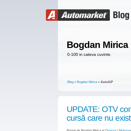
Bogdan Mirica
0-100 in cateva cuvinte.
Blog
»
Bogdan Mirica
»
AutoGP
UPDATE: OTV conti
cursă care nu exis
Postat de Bogdan Mirica in
Diverse
/
Motorsp