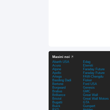
Masini noi
Abarth USA
Edag
Acura
Eterniti
Alpine
Faraday Future
Apollo
Faraday Future
Artega
FAW-Chengdu
Baoding Dadi
Fisker
Bertone
Ford USA
Borgward
Genesis
Brabus
GMC
Brilliance
Great Wall
Bristol
Great Wall Motors
Bugatti
GTA
Buick
Gumpert
BYD
Holden