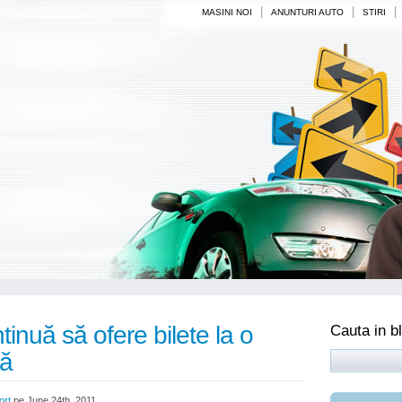
|
|
|
MASINI NOI
ANUNTURI AUTO
STIRI
nuă să ofere bilete la o
Cauta in b
tă
ort
pe June 24th, 2011