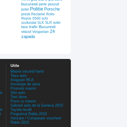
bucuresti
perle
pescuit
Politie
Porsche
polei
preoti
Reclame
Rolls-
Royce
S500
schi
scufundat
SLK
SLR
sofer
trafic Bucuresti
taxa
Z4
viscol
Vosganian
zapada
Utile
Masini second hand
Taxa auto
Asigurari RCA
Anvelope de iarna
Promotii masini
ic
Stiri auto
Test drive
Poze cu masini
Salonul auto de la Geneva 2010
ic
Toyota recall
G
Programul Rabla 2010
Vanzare / Cumparare vouchere
Rabla 2010