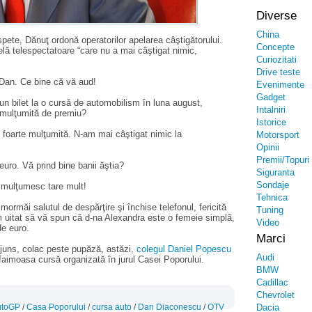
Diverse
China
pete, Dănuţ ordonă operatorilor apelarea câştigătorului.
Concepte
ă telespectatoare “care nu a mai câştigat nimic,
Curiozitati
Drive teste
Dan. Ce bine că vă aud!
Evenimente
Gadget
n bilet la o cursă de automobilism în luna august,
Intalniri
 mulţumită de premiu?
Istorice
foarte mulţumită. N-am mai câştigat nimic la
Motorsport
Opinii
Premii/Topuri
uro. Vă prind bine banii ăştia?
Siguranta
Sondaje
mulţumesc tare mult!
Tehnica
rmăi salutul de despărţire şi închise telefonul, fericită
Tuning
 uitat să vă spun că d-na Alexandra este o femeie simplă,
Video
de euro.
Marci
ajuns, colac peste pupăză, astăzi,
colegul Daniel Popescu
Audi
faimoasa cursă organizată în jurul Casei Poporului.
BMW
Cadillac
Chevrolet
AutoGP
/
Casa Poporului
/
cursa auto
/
Dan Diaconescu
/
OTV
Dacia