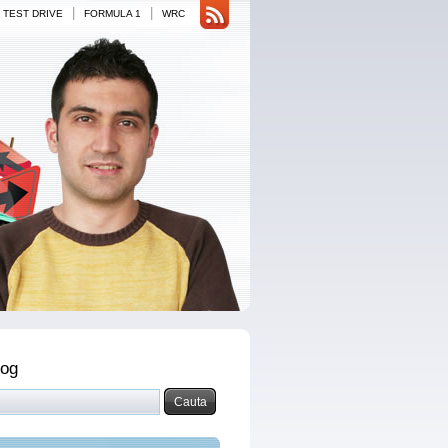
|
|
TEST DRIVE
FORMULA 1
WRC
log