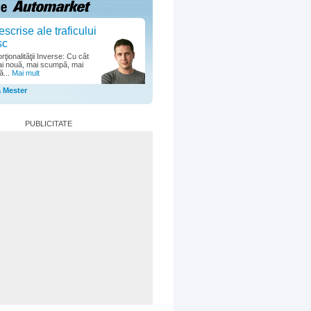
escrise ale traficului
sc
ţionalităţii Inverse: Cu cât
i nouă, mai scumpă, mai
ă...
Mai mult
a Mester
PUBLICITATE