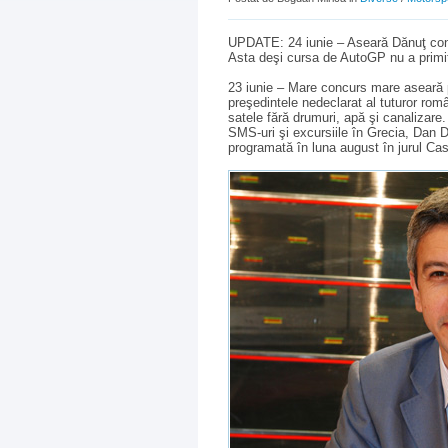
UPDATE: 24 iunie – Aseară Dănuţ conti
Asta deşi cursa de AutoGP nu a primit
23 iunie – Mare concurs mare aseară p
preşedintele nedeclarat al tuturor româ
satele fără drumuri, apă şi canalizar
SMS-uri şi excursiile în Grecia, Dan 
programată în luna august în jurul Cas