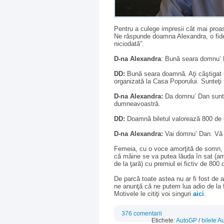
Pentru a culege impresii cât mai proas
Ne răspunde doamna Alexandra, o fidel
niciodată”.
D-na Alexandra
: Bună seara domnu’ 
DD:
Bună seara doamnă. Aţi câştigat u
organizată la Casa Poporului. Sunteţi
D-na Alexandra:
Da domnu’ Dan sunt 
dumneavoastră.
DD:
Doamnă biletul valorează 800 de e
D-na Alexandra:
Vai domnu’ Dan. Vă 
Femeia, cu o voce amorţită de somn, mo
că mâine se va putea lăuda în sat (am
de la ţară) cu premiul ei fictiv de 800 
De parcă toate astea nu ar fi fost de 
ne anunţă că ne putem lua adio de la 
Motivele le citiţi voi singuri
aici
.
376 comentarii
Etichete:
AutoGP
/
bilete 