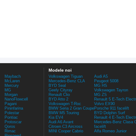
Modele noi
Maybach
Volkswagen Tiguan
Audi A5
McLaren
Mercedes-Benz CLA
Peugeot 5008
Mercury
BYD Seal
MG HS
MG
Geely Cityray
Volkswagen Tayron
Morgan
Renault Clio
MG ZS
NanoFlowcell
BYD Atto 2
Renault 5 E-Tech Electr
Pagani
Volkswagen T-Roc
Volvo EX90
Pininfarina
BMW Seria 2 Gran Coupe
Porsche 911 facelift
Polestar
BMW M5 Touring
BYD Dolphin Surf
Pontiac
Kia EV4
Renault 4 E-Tech Electr
Protoscar
Audi A6 Avant
Mercedes-Benz Clasa 
Qoros
Citroen C3 Aircross
facelift
Rimac
MINI Cooper Cabrio
Alfa Romeo Junior
Rinspeed