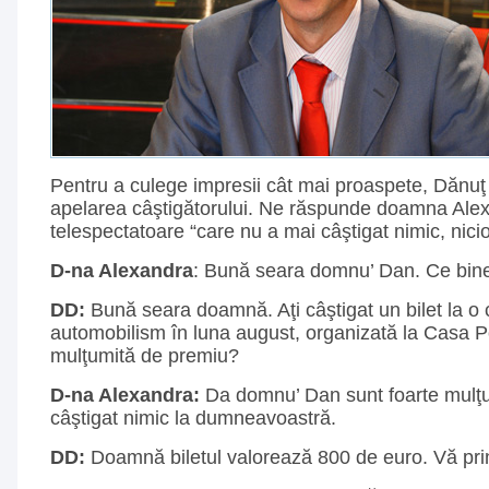
Pentru a culege impresii cât mai proaspete, Dănuţ
apelarea câştigătorului. Ne răspunde doamna Alex
telespectatoare “care nu a mai câştigat nimic, nici
D-na Alexandra
: Bună seara domnu’ Dan. Ce bine
DD:
Bună seara doamnă. Aţi câştigat un bilet la o
automobilism în luna august, organizată la Casa P
mulţumită de premiu?
D-na Alexandra:
Da domnu’ Dan sunt foarte mulţ
câştigat nimic la dumneavoastră.
DD:
Doamnă biletul valorează 800 de euro. Vă prin