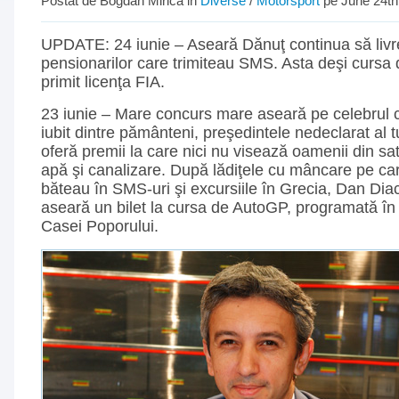
Postat de Bogdan Mirica in
Diverse
/
Motorsport
pe June 24th
UPDATE: 24 iunie – Aseară Dănuţ continua să livr
pensionarilor care trimiteau SMS. Asta deşi cursa
primit licenţa FIA.
23 iunie – Mare concurs mare aseară pe celebrul 
iubit dintre pământeni, preşedintele nedeclarat al t
oferă premii la care nici nu visează oamenii din sa
apă şi canalizare. După lădiţele cu mâncare pe ca
băteau în SMS-uri şi excursiile în Grecia, Dan Di
aseară un bilet la cursa de AutoGP, programată în 
Casei Poporului.