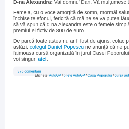
D-na Alexandra:
Vai domnu’ Dan. Vă mulţumesc t
Femeia, cu o voce amorţită de somn, mormăi salutu
închise telefonul, fericită că mâine se va putea lău
să vă spun că d-na Alexandra este o femeie simplă,
premiul ei fictiv de 800 de euro.
De parcă toate astea nu ar fi fost de ajuns, colac 
astăzi,
colegul Daniel Popescu
ne anunţă că ne pu
faimoasa cursă organizată în jurul Casei Poporului. 
voi singuri
aici
.
376 comentarii
Etichete:
AutoGP
/
bilete AutoGP
/
Casa Poporului
/
cursa au