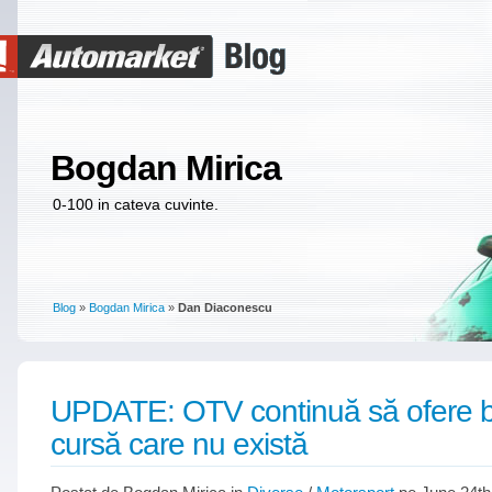
Bogdan Mirica
0-100 in cateva cuvinte.
Blog
»
Bogdan Mirica
»
Dan Diaconescu
UPDATE: OTV continuă să ofere bi
cursă care nu există