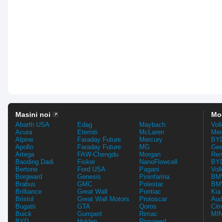
Masini noi
Mo
Abarth USA
Edag
Maybach
Vol
Acura
Eterniti
McLaren
Mer
Alpine
Faraday Future
Mercury
BYD
Apollo
Faraday Future
MG
Gee
Artega
FAW-Chengdu
Morgan
Ren
Baoding Dadi
Fisker
NanoFlowcell
BYD
Bertone
Ford USA
Pagani
Vol
Borgward
Genesis
Pininfarina
BMW
Brabus
GMC
Polestar
BMW
Brilliance
Great Wall
Pontiac
Kia
Bristol
Great Wall Motors
Protoscar
Aud
Bugatti
GTA
Qoros
Cit
Buick
Gumpert
Rimac
MIN
BYD
Holden
Rinspeed