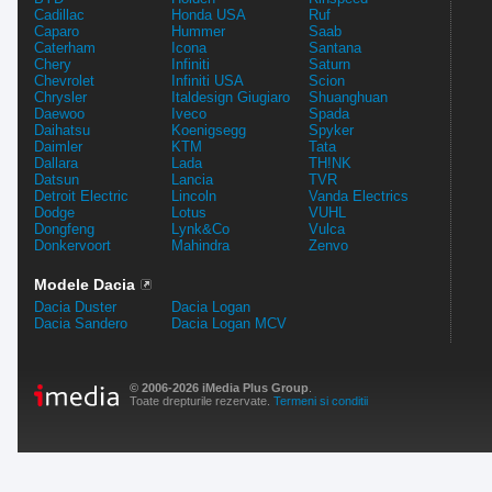
Cadillac
Honda USA
Ruf
Caparo
Hummer
Saab
Caterham
Icona
Santana
Chery
Infiniti
Saturn
Chevrolet
Infiniti USA
Scion
Chrysler
Italdesign Giugiaro
Shuanghuan
Daewoo
Iveco
Spada
Daihatsu
Koenigsegg
Spyker
Daimler
KTM
Tata
Dallara
Lada
TH!NK
Datsun
Lancia
TVR
Detroit Electric
Lincoln
Vanda Electrics
Dodge
Lotus
VUHL
Dongfeng
Lynk&Co
Vulca
Donkervoort
Mahindra
Zenvo
Modele Dacia
Dacia Duster
Dacia Logan
Dacia Sandero
Dacia Logan MCV
© 2006-2026 iMedia Plus Group
.
Toate drepturile rezervate.
Termeni si conditii