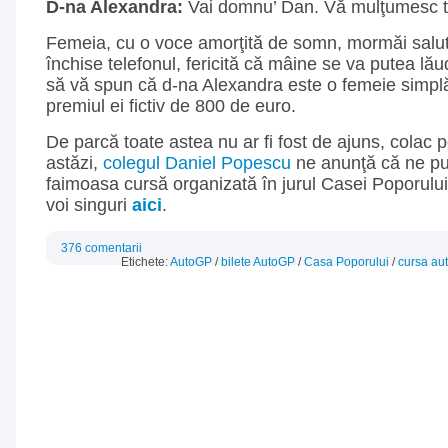
D-na Alexandra:
Vai domnu’ Dan. Vă mulţumesc t
Femeia, cu o voce amorţită de somn, mormăi salutu
închise telefonul, fericită că mâine se va putea lău
să vă spun că d-na Alexandra este o femeie simplă,
premiul ei fictiv de 800 de euro.
De parcă toate astea nu ar fi fost de ajuns, colac 
astăzi,
colegul Daniel Popescu
ne anunţă că ne pu
faimoasa cursă organizată în jurul Casei Poporului. 
voi singuri
aici
.
376 comentarii
Etichete:
AutoGP
/
bilete AutoGP
/
Casa Poporului
/
cursa au