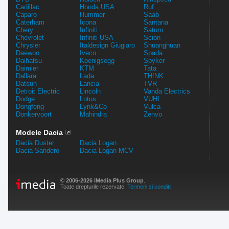
Cadillac
Honda USA
Ruf
Caparo
Hummer
Saab
Caterham
Icona
Santana
Chery
Infiniti
Saturn
Chevrolet
Infiniti USA
Scion
Chrysler
Italdesign Giugiaro
Shuanghuan
Daewoo
Iveco
Spada
Daihatsu
Koenigsegg
Spyker
Daimler
KTM
Tata
Dallara
Lada
TH!NK
Datsun
Lancia
TVR
Detroit Electric
Lincoln
Vanda Electrics
Dodge
Lotus
VUHL
Dongfeng
Lynk&Co
Vulca
Donkervoort
Mahindra
Zenvo
Modele Dacia
Dacia Duster
Dacia Logan
Dacia Sandero
Dacia Logan MCV
© 2006-2026 iMedia Plus Group
.
Toate drepturile rezervate.
Termeni si conditii