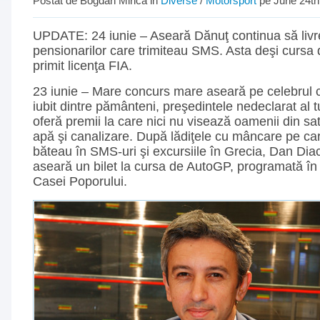
Postat de Bogdan Mirica in
Diverse
/
Motorsport
pe June 24th
UPDATE: 24 iunie – Aseară Dănuţ continua să livr
pensionarilor care trimiteau SMS. Asta deşi cursa
primit licenţa FIA.
23 iunie – Mare concurs mare aseară pe celebrul 
iubit dintre pământeni, preşedintele nedeclarat al t
oferă premii la care nici nu visează oamenii din sa
apă şi canalizare. După lădiţele cu mâncare pe ca
băteau în SMS-uri şi excursiile în Grecia, Dan Di
aseară un bilet la cursa de AutoGP, programată în 
Casei Poporului.