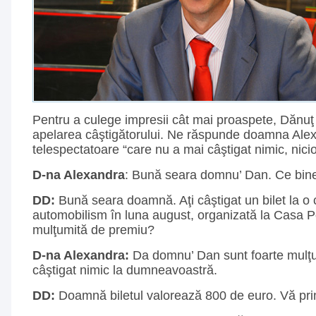
Pentru a culege impresii cât mai proaspete, Dănuţ
apelarea câştigătorului. Ne răspunde doamna Alex
telespectatoare “care nu a mai câştigat nimic, nici
D-na Alexandra
: Bună seara domnu’ Dan. Ce bine
DD:
Bună seara doamnă. Aţi câştigat un bilet la o
automobilism în luna august, organizată la Casa P
mulţumită de premiu?
D-na Alexandra:
Da domnu’ Dan sunt foarte mulţ
câştigat nimic la dumneavoastră.
DD:
Doamnă biletul valorează 800 de euro. Vă prin