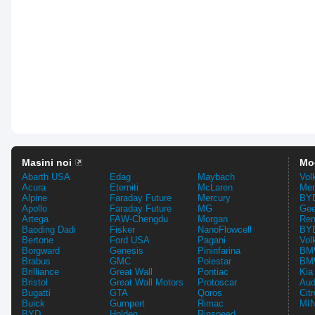
Masini noi
Mo
Abarth USA
Edag
Maybach
Vol
Acura
Eterniti
McLaren
Mer
Alpine
Faraday Future
Mercury
BYD
Apollo
Faraday Future
MG
Gee
Artega
FAW-Chengdu
Morgan
Ren
Baoding Dadi
Fisker
NanoFlowcell
BYD
Bertone
Ford USA
Pagani
Vol
Borgward
Genesis
Pininfarina
BMW
Brabus
GMC
Polestar
BMW
Brilliance
Great Wall
Pontiac
Kia
Bristol
Great Wall Motors
Protoscar
Aud
Bugatti
GTA
Qoros
Cit
Buick
Gumpert
Rimac
MIN
BYD
Holden
Rinspeed