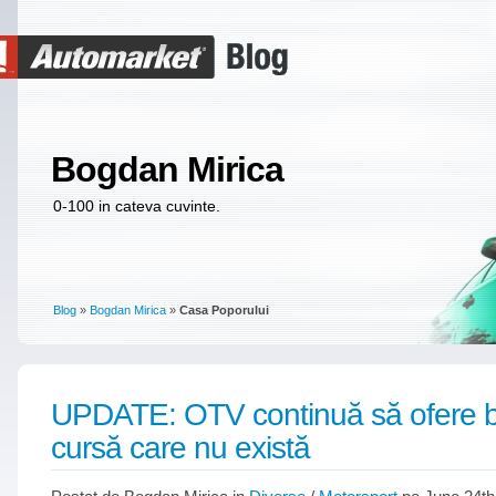
Bogdan Mirica
0-100 in cateva cuvinte.
Blog
»
Bogdan Mirica
»
Casa Poporului
UPDATE: OTV continuă să ofere bi
cursă care nu există