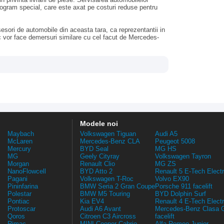
ogram special, care este axat pe costuri reduse pentru
sesori de automobile din aceasta tara, ca reprezentantii in
 vor face demersuri similare cu cel facut de Mercedes-
Modele noi
Maybach
Volkswagen Tiguan
Audi A5
McLaren
Mercedes-Benz CLA
Peugeot 5008
Mercury
BYD Seal
MG HS
MG
Geely Cityray
Volkswagen Tayron
Morgan
Renault Clio
MG ZS
NanoFlowcell
BYD Atto 2
Renault 5 E-Tech Electr
Pagani
Volkswagen T-Roc
Volvo EX90
Pininfarina
BMW Seria 2 Gran Coupe
Porsche 911 facelift
Polestar
BMW M5 Touring
BYD Dolphin Surf
Pontiac
Kia EV4
Renault 4 E-Tech Electr
Protoscar
Audi A6 Avant
Mercedes-Benz Clasa 
Qoros
Citroen C3 Aircross
facelift
Rimac
MINI Cooper Cabrio
Alfa Romeo Junior