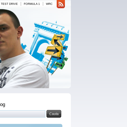
|
|
TEST DRIVE
FORMULA 1
WRC
log