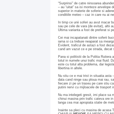
“Surprinsi” de catre ninsoarea abunden
– au “uitat” sa isi monteze anvelope d
superior in materie de soferie si ader
conditiile meteo – caz in care nu ai n
In timp ce unii soferi au avut macar b
sau pe cele de vara (de evitat), altii 
Ultima varianta a fost de preferat si 
Cei mai incapatanati dintre soferii buc
iarna si ca trebuie neaparat sa mearg
Evident, traficul de astazi a fost deza
cand am vazut ce e pe strada, decat sa
Pana si politistii de la Politia Rutiera
totul in numele unui trafic mai fluid.
este cu totul alta problema, dar legisla
libertina in altele.
Nu stiu ce e mai trist in situatia asta
data cand ninge sau ploua mai rau, s
fiecare zi pe un traseu pe care stiu ca
putini nervi cu mijloacele de trasport 
Nu ma intelegeti gresit, imi place sa
chinui masina prin trafic cateva ore i
langa cea mai apropiata statie de met
Inainte sa pleci cu masina de acasa
CHIAR AI
NEVOIE
SA MERGI CU M