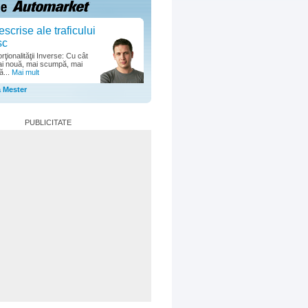
escrise ale traficului
sc
ţionalităţii Inverse: Cu cât
i nouă, mai scumpă, mai
ă...
Mai mult
a Mester
PUBLICITATE