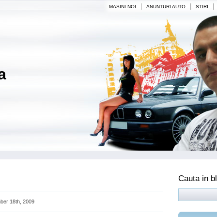
|
|
|
MASINI NOI
ANUNTURI AUTO
STIRI
a
Cauta in b
er 18th, 2009