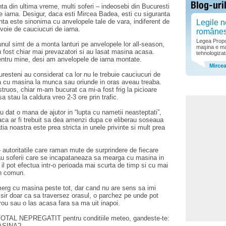
ta din ultima vreme, multi soferi – indeosebi din Bucuresti
e iarna. Desigur, daca esti Mircea Badea, esti cu siguranta
enta este sinonima cu anvelopele tale de vara, indiferent de
Legile n
evoie de cauciucuri de iarna.
române
Legea Propor
unul simt de a monta lanturi pe anvelopele lor all-season,
maşina e ma
au fost chiar mai prevazatori si au lasat masina acasa.
tehnologizat
pentru mine, desi am anvelopele de iarna montate.
Mirce
uresteni au considerat ca lor nu le trebuie cauciucuri de
a cu masina la munca sau oriunde in oras aveau treaba.
struos, chiar m-am bucurat ca mi-a fost frig la picioare
 stau la caldura vreo 2-3 ore prin trafic.
 au dat o mana de ajutor in “lupta cu nametii neasteptati”,
 Daca ar fi trebuit sa dea amenzi dupa ce eliberau soseaua
tia noastra este prea stricta in unele privinte si mult prea
 – autoritatile care raman mute de surprindere de fiecare
au soferii care se incapataneaza sa mearga cu masina in
 il pot efectua intr-o perioada mai scurta de timp si cu mai
in comun.
 merg cu masina peste tot, dar cand nu are sens sa imi
n sir doar ca sa traversez orasul, o parchez pe unde pot
rou sau o las acasa fara sa ma uit inapoi.
 TOTAL NEPREGATIT pentru conditiile meteo, gandeste-te:
ASINA?