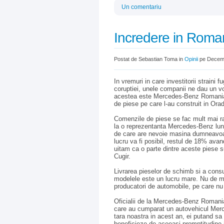
Un comentariu
Incredere in Roma
Postat de Sebastian Toma in
Opinii
pe Decemb
In vremuri in care investitorii straini f
coruptiei, unele companii ne dau un v
acestea este Mercedes-Benz Romania, c
de piese pe care l-au construit in Ora
Comenzile de piese se fac mult mai ra
la o reprezentanta Mercedes-Benz luni
de care are nevoie masina dumneavoast
lucru va fi posibil, restul de 18% avan
uitam ca o parte dintre aceste piese s
Cugir.
Livrarea pieselor de schimb si a consum
modelele este un lucru mare. Nu de mul
producatori de automobile, pe care nu 
Oficialii de la Mercedes-Benz Romania
care au cumparat un autovehicul Merc
tara noastra in acest an, ei putand sa f
beneficieze de aceeasi promptitudine in