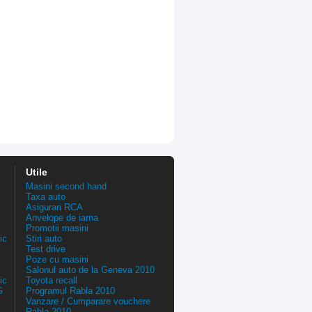
Utile
Masini second hand
Taxa auto
Asigurari RCA
Anvelope de iarna
Promotii masini
ic
Stiri auto
Test drive
Poze cu masini
Salonul auto de la Geneva 2010
ic
Toyota recall
G
Programul Rabla 2010
Vanzare / Cumparare vouchere
Rabla 2010