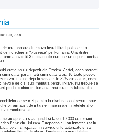
nia
er 10th, 2009
ug de tara noastra din cauza instabilitatii politice si a
ot de incredere si “pluseaza” pe Romania. Una dintre
are a investit 3 milioane de euro intr-un depozit central
dea.
pid gratie noului depozit din Oradea. Astfel, daca mergeti
 dimineata, pana marti dimineata la ora 10 toate piesele
ra vor fi ajuns deja la service. In 82% din cazuri, acest
d nevoie de o zi suplimentara pentru livrare. Nu trebuie sa
unt produse chiar in Romania, mai exact la fabrica din
abilelor de pe o zi pe alta la nivel national pentru toate
te ori am auzit de intarzieri insemnate in retelele altor
ii voi mentiona aici.
 ne-au spus ca s-au gandit si la cei 10.000 de romani
edes-Benz din Uniunea Europeana si l-au inmatriculat in
aca revizii si reparatii in service-urile autorizate si sa
 privinta livrarii de piese. Servisarea automobilelor