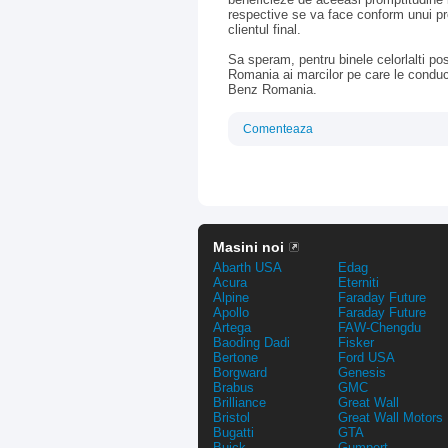
respective se va face conform unui pr
clientul final.
Sa speram, pentru binele celorlalti po
Romania ai marcilor pe care le conduc
Benz Romania.
Comenteaza
Masini noi
Abarth USA
Edag
Acura
Eterniti
Alpine
Faraday Future
Apollo
Faraday Future
Artega
FAW-Chengdu
Baoding Dadi
Fisker
Bertone
Ford USA
Borgward
Genesis
Brabus
GMC
Brilliance
Great Wall
Bristol
Great Wall Motors
Bugatti
GTA
Buick
Gumpert