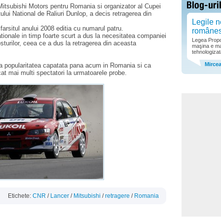
 Mitsubishi Motors pentru Romania si organizator al Cupei
lui National de Raliuri Dunlop, a decis retragerea din
Legile n
farsitul anului 2008 editia cu numarul patru.
române
ationale in timp foarte scurt a dus la necesitatea companiei
Legea Propor
sturilor, ceea ce a dus la retragerea din aceasta
maşina e ma
tehnologizat
Mirce
ra popularitatea capatata pana acum in Romania si ca
cat mai multi spectatori la urmatoarele probe.
Etichete:
CNR
/
Lancer
/
Mitsubishi
/
retragere
/
Romania