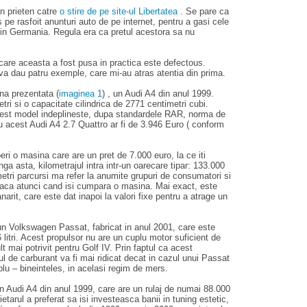
n prieten catre
o stire de pe site-ul Libertatea
. Se pare ca
us pe rasfoit anunturi auto de pe internet, pentru a gasi cele
 din Germania. Regula era ca pretul acestora sa nu
 care aceasta a fost pusa in practica este defectous.
va dau patru exemple, care mi-au atras atentia din prima.
na prezentata (
imaginea 1
) , un Audi A4 din anul 1999.
ri si o capacitate cilindrica de 2771 centimetri cubi.
acest model indeplineste, dupa standardele RAR, norma de
u acest Audi A4 2.7 Quattro ar fi de 3.946 Euro ( conform
eri o masina care are un pret de 7.000 euro, la ce iti
a asta, kilometrajul intra intr-un oarecare tipar: 133.000
ometri parcursi ma refer la anumite grupuri de consumatori si
 faca atunci cand isi cumpara o masina. Mai exact, este
arit, care este dat inapoi la valori fixe pentru a atrage un
un Volkswagen Passat, fabricat in anul 2001, care este
litri. Acest propulsor nu are un cuplu motor suficient de
 mai potrivit pentru Golf IV. Prin faptul ca acest
 de carburant va fi mai ridicat decat in cazul unui Passat
lu – bineinteles, in acelasi regim de mers.
un Audi A4 din anul 1999, care are un rulaj de numai 88.000
etarul a preferat sa isi investeasca banii in tuning estetic,