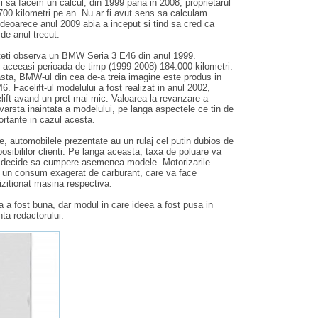
i sa facem un calcul, din 1999 pana in 2008, proprietarul
700 kilometri pe an. Nu ar fi avut sens sa calculam
 deoarece anul 2009 abia a inceput si tind sa cred ca
de anul trecut.
uteti observa un BMW Seria 3 E46 din anul 1999.
 aceeasi perioada de timp (1999-2008) 184.000 kilometri.
sta, BMW-ul din cea de-a treia imagine este produs in
6. Facelift-ul modelului a fost realizat in anul 2002,
lift avand un pret mai mic. Valoarea la revanzare a
 varsta inaintata a modelului, pe langa aspectele ce tin de
ortante in cazul acesta.
le, automobilele prezentate au un rulaj cel putin dubios de
osibililor clienti. Pe langa aceasta, taxa de poluare va
or decide sa cumpere asemenea modele. Motorizarile
la un consum exagerat de carburant, care va face
hizitionat masina respectiva.
tea a fost buna, dar modul in care ideea a fost pusa in
nta redactorului.