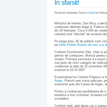
In sfarsit!
Postat de Sebastian Toma in
Opinii
pe Februa
Ministrul de Interne, Dan Nica, a decl
conducere obtinute ilegal la “Fabrica d
din 20 februarie. Circa 3.500 de cetat
carnetul sunt “afectati” de aceasta dec
Pe langa asta, 45 de politisti sunt cer
iar
Seful Politiei Rutiere din Iasi si-a 
Conform Evenimentul Zilei, chiar si pr
permis de conducere. Motivul pentru ca
simplu. Primarul sectorului 4 a reusit
mai putin de cinci categorii de vehicu
conducere la data de 22 octombrie 20
sustinut la 19.10.2007.
Examinatorul lui Cristian Popescu a fo
Arges
. Potrivit unei surse judiciare, 
examenul auto din Curtea de Arges, d
Pentru a contracara posibilitatea de 
teoretice a fost schimbat. Aceasta sc
scandaluri.
Conform legii, atat darea cat si luarea