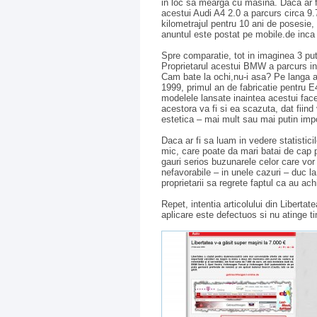
in loc sa mearga cu masina. Daca ar f
acestui Audi A4 2.0 a parcurs circa 9.
kilometrajul pentru 10 ani de posesie,
anuntul este postat pe mobile.de inca 
Spre comparatie, tot in imaginea 3 p
Proprietarul acestui BMW a parcurs in
Cam bate la ochi,nu-i asa? Pe langa a
1999, primul an de fabricatie pentru E4
modelele lansate inaintea acestui face
acestora va fi si ea scazuta, dat fiind
estetica – mai mult sau mai putin imp
Daca ar fi sa luam in vedere statistici
mic, care poate da mari batai de cap p
gauri serios buzunarele celor care v
nefavorabile – in unele cazuri – duc 
proprietarii sa regrete faptul ca au ac
Repet, intentia articolului din Liberta
aplicare este defectuos si nu atinge ti