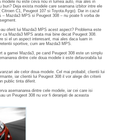
a modele nu este ceva nou in lumea auto, mai ales in
u bun? Deja exista modele care seamana izbitor intre ele
 Citroen C1, Peugeot 107 si Toyota Aygo). Dar in cazul
s – Mazda3 MPS si Peugeot 308 – nu poate fi vorba de
n segment.
 i-au oferit lui Mazda3 MPS acest aspect? Problema este
der ca Mazda3 MPS arata mai bine decat Peugeot 308.
 si el un aspect interesant, mai ales daca luam in
pretentii sportive, cum are Mazda3 MPS.
rt a gamei Mazda3, pe cand Peugeot 308 este un simplu
manarea dintre cele doua modele ii este defavorabila lui
vanzari ale celor doua modele. Cel mai probabil, clientii lui
nte, iar clientii lui Peugeot 308 il vor alege din criterii
public tinta diferit.
serva asemanarea dintre cele modele, iar cei care isi
u un Peugeot 308 nu vor fi deranjati de aceasta