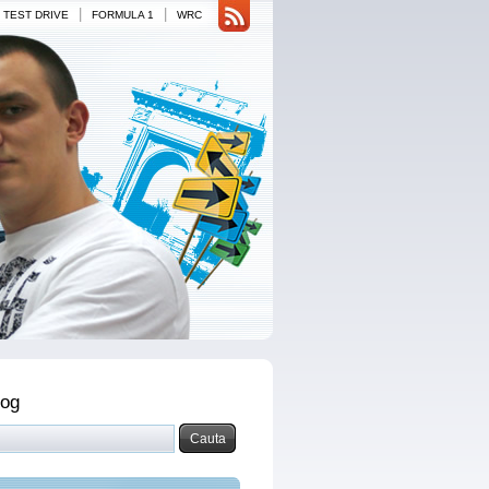
|
|
TEST DRIVE
FORMULA 1
WRC
log