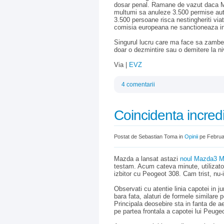
dosar penal. Ramane de vazut daca Min
multumi sa anuleze 3.500 permise auto
3.500 persoane risca nestingheriti via
comisia europeana ne sanctioneaza in r
Singurul lucru care ma face sa zambe
doar o dezmintire sau o demitere la niv
Via |
EVZ
4 comentarii
Coincidenta incredi
Postat de Sebastian Toma in
Opinii
pe Februa
Mazda a lansat astazi
noul Mazda3 
testam. Acum cateva minute, utilizat
izbitor cu Peogeot 308. Cam trist, nu-
Observati cu atentie linia capotei in juru
bara fata, alaturi de formele similare p
Principala deosebire sta in fanta de 
pe partea frontala a capotei lui Peuge