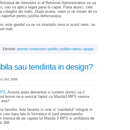
isterul de Internelor si al Reformei Administrative se va
, sau va aplica legea pana la capat. Pana atunci, cele
ta colegilor din trafic. Dupa aceea, stam si ne miram de ce
aporturi pentru justitia defectuoasa.
sc este gandul ca se va intampla ceva in acest sens, nu
el inalt.
Etichete:
permis conducere
/
politia
/
politia rutiera
/
spaga
bila sau tendinta in design?
ry 3rd, 2009
MPS
. Acesta arata demential si suntem dornici sa il
orul lexion ne-a sesizat faptul ca Mazda3 MPS seama
i asa?
l farurilor, linia farurilor in sine si “zambetul” integrat in
e care bara fata le formeaza in jurul proiectoarelor.
aer imensa de pe capota lui Mazda 3 MPS si umflatura de
ot 308.