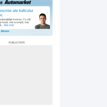
escrise ale traficului
sc
ţionalităţii Inverse: Cu cât
i nouă, mai scumpă, mai
ă...
Mai mult
a Mester
PUBLICITATE