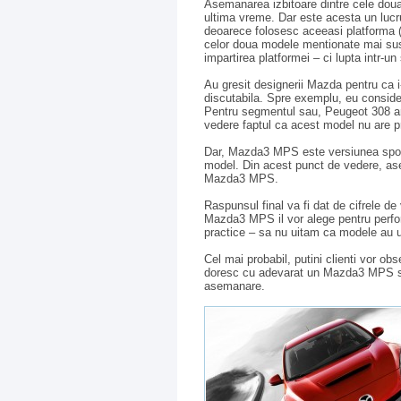
Asemanarea izbitoare dintre cele dou
ultima vreme. Dar este acesta un lucr
deoarece folosesc aceeasi platforma (
celor doua modele mentionate mai su
impartirea platformei – ci lupta intr-u
Au gresit designerii Mazda pentru ca
discutabila. Spre exemplu, eu consi
Pentru segmentul sau, Peugeot 308 are
vedere faptul ca acest model nu are 
Dar, Mazda3 MPS este versiunea spo
model. Din acest punct de vedere, ase
Mazda3 MPS.
Raspunsul final va fi dat de cifrele de 
Mazda3 MPS il vor alege pentru performa
practice – sa nu uitam ca modele au un 
Cel mai probabil, putini clienti vor ob
doresc cu adevarat un Mazda3 MPS sa
asemanare.