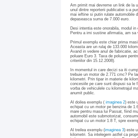
Am primit mai devreme un link de la u
unul dintre reporterii publicatiei s-a p
mai ieftine si putin rulate automobile
depaseasca suma de 7.000 euro.
Desi intentia este onorabila, modul in
Pentru a imi sustine afirmatia, am sa 
Primul exemplu este chiar prima masi
Aceasta are un rulaj de 133.000 kilomet
Avand in vedere anul de fabricatie, 
poluare Euro 3. Taxa de poluare pentr
criteriilor din 15.12.2008).
In momentul in care decizi sa iti cump
trebuie un motor de 2.771 cmc? Pe lang
kilometri. Prin tipar in materie de kil
concesiile pe care sunt dispusi sa le
vorba de vehiculele cu kilometrajul man
anumit public.
Al doilea exemplu (
imaginea 2
) este 
echipat cu un motor pe benzina de 1.6 
mare pentru masa lui Passat, fiind mult
automobil este submotorizat, consumul
echipat cu un motor 1.8 T, spre exemp
Al treilea exemplu (
imaginea 3
) este 
kilometri. Sa intelegem astfel ca propri