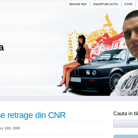
|
|
|
MASINI NOI
ANUNTURI AUTO
STIRI
a
se retrage din CNR
Cauta in b
ry 19th, 2009