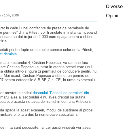
Diverse
Opinii
ry 16th, 2009
arat in cadrul unei conferinte de presa ca permisele de
e permise” din la Pitesti vor fi anulate in instanta incepand
eni care au dat in jur de 2.000 euro spaga pentru a obtine
izie.
cetati pentru fapte de coruptie conexe celor de la Pitesti,
dat demisia
.
imarul sectorului 4, Cristian Popescu, va ramane fara
re Cristian Popescu a intrat in atentia presei este unul
 sa obtina intr-o singura zi permisul de conducere pentru nu
le. Mai exact, Cristian Popescu a obtinut un permis de
07 pentru categoriile A,B,BE,C si CE, in urma examenului
st arestat in cadrul
dosarului “Fabricii de permise” din
primarul ales al sectorului 4 nu avea dreptul sa sutina
eoarece acesta nu avea domiciliul in comuna Priboieni.
a da spaga la acest examen, modul de sustinere al probei
himbare pripita a dus la numeroase speculatii si
 de mita sunt pedepsite, iar cei gasiti vinovati vor avea