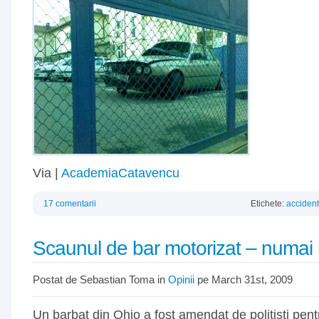
Via |
AcademiaCatavencu
17 comentarii
Etichete:
accident
Scaunul de bar motorizat – numai 
Postat de Sebastian Toma in
Opinii
pe March 31st, 2009
Un barbat din Ohio a fost amendat de politisti pen