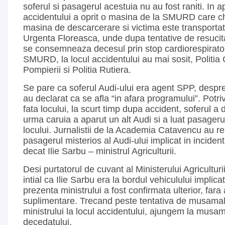
soferul si pasagerul acestuia nu au fost raniti. In 
accidentului a oprit o masina de la SMURD care c
masina de descarcerare si victima este transportata
Urgenta Floreasca, unde dupa tentative de resucita
se consemneaza decesul prin stop cardiorespirato
SMURD, la locul accidentului au mai sosit, Politia
Pompierii si Politia Rutiera.
Se pare ca soferul Audi-ului era agent SPP, despre
au declarat ca se afla “in afara programului”. Potriv
fata locului, la scurt timp dupa accident, soferul a 
urma caruia a aparut un alt Audi si a luat pasageru
locului. Jurnalistii de la Academia Catavencu au re
pasagerul misterios al Audi-ului implicat in incident
decat Ilie Sarbu – ministrul Agriculturii.
Desi purtatorul de cuvant al Ministerului Agricultur
intial ca Ilie Sarbu era la bordul vehiculului implica
prezenta ministrului a fost confirmata ulterior, fara a
suplimentare. Trecand peste tentativa de musamal
ministrului la locul accidentului, ajungem la musama
decedatului.