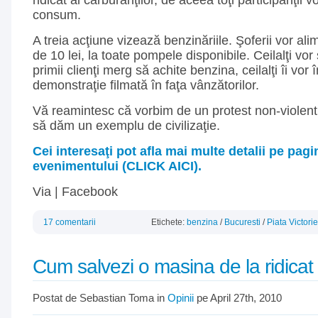
ridicat al carburanţilor, de aceea toţi participanţii 
consum.
A treia acţiune vizează benzinăriile. Şoferii vor ali
de 10 lei, la toate pompele disponibile. Ceilalţi vo
primii clienţi merg să achite benzina, ceilalţi îi vor 
demonstraţie filmată în faţa vânzătorilor.
Vă reamintesc că vorbim de un protest non-violent 
să dăm un exemplu de civilizaţie.
Cei interesaţi pot afla mai multe detalii pe pa
evenimentului (CLICK AICI).
Via | Facebook
17 comentarii
Etichete:
benzina
/
Bucuresti
/
Piata Victorie
Cum salvezi o masina de la ridicat
Postat de Sebastian Toma in
Opinii
pe April 27th, 2010