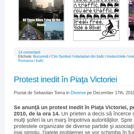
14 comentarii
Etichete:
Bucuresti
/
Clio Symbol
/
intamplari din trafic
/
motociclete
/
mot
Romania
/
trafic
Protest inedit în Piaţa Victoriei
Postat de Sebastian Toma in
Diverse
pe December 17th, 201
Se anunţă un protest inedit în Piaţa Victoriei,
2010, de la ora 14.
Un prieten a decis să încerce 
mulţi şoferi la un marş împotriva autorităţilor. Spr
protestele organizate de diverse partide şi asociaţi
mai simplu. Datele problemei se vor schimba în fu