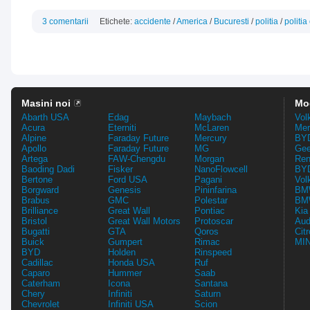
3 comentarii
Etichete:
accidente
/
America
/
Bucuresti
/
politia
/
politi
Masini noi
Mo
Abarth USA
Edag
Maybach
Vol
Acura
Eterniti
McLaren
Mer
Alpine
Faraday Future
Mercury
BYD
Apollo
Faraday Future
MG
Gee
Artega
FAW-Chengdu
Morgan
Ren
Baoding Dadi
Fisker
NanoFlowcell
BYD
Bertone
Ford USA
Pagani
Vol
Borgward
Genesis
Pininfarina
BMW
Brabus
GMC
Polestar
BMW
Brilliance
Great Wall
Pontiac
Kia
Bristol
Great Wall Motors
Protoscar
Aud
Bugatti
GTA
Qoros
Cit
Buick
Gumpert
Rimac
MIN
BYD
Holden
Rinspeed
Cadillac
Honda USA
Ruf
Caparo
Hummer
Saab
Caterham
Icona
Santana
Chery
Infiniti
Saturn
Chevrolet
Infiniti USA
Scion