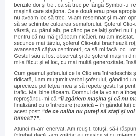
benzile doi şi trei, ca să trec pe lângă Symbol-ul re
maşină care staţiona. Cele două erau prea apropiat
nu aveam loc să trec. M-am resemnat şi m-am opri
să se schimbe culoarea semaforului. Şoferul Clio-
vârstă, cu părul alb, pe când pe ceilalţi şoferi nu 
Pentru că nu mă grăbeam nicăieri, nu am insistat.
secunde mai târziu, şoferul Clio-ului brachează roţ
avansează câţiva centimetri, ca să-mi facă loc. To
Gestul său a fost observat şi de şoferul maşinii di
mi-a făcut şi el loc, cu mai multă generozitate, însă
Cum geamul şoferului de la Clio era întredeschis 
ridicată, i-am mulţumit verbal şoferului, gândindu
aprecieze politeţea mea şi să repete gestul şi pentr
trafic. Mai bine tăceam. Domnul de la volan a înce
reproşându-mi că
”îi zgâriem maşina şi că nu m
finalizând cu o întrebare (retorică – în gândul lui) 
acest post:
”de ce naiba nu puteţi să staţi şi voi
lumea??”
.
Atunci m-am enervat. Am reuşit, totuşi, să-i răsp
întrebat dacă i-am zgâriat eu maşina şi nu mi-am d