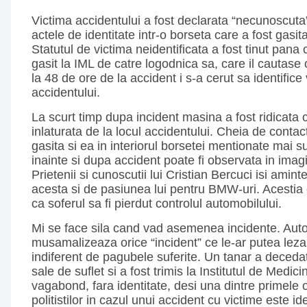
Victima accidentului a fost declarata “necunoscuta
actele de identitate intr-o borseta care a fost gasit
Statutul de victima neidentificata a fost tinut pana
gasit la IML de catre logodnica sa, care il cautase
la 48 de ore de la accident i s-a cerut sa identifice
accidentului.
La scurt timp dupa incident masina a fost ridicata 
inlaturata de la locul accidentului. Cheia de conta
gasita si ea in interiorul borsetei mentionate mai s
inainte si dupa accident poate fi observata in imagi
Prietenii si cunoscutii lui Cristian Bercuci isi amin
acesta si de pasiunea lui pentru BMW-uri. Acestia 
ca soferul sa fi pierdut controlul automobilului.
Mi se face sila cand vad asemenea incidente. Autor
musamalizeaza orice “incident” ce le-ar putea lez
indiferent de pagubele suferite. Un tanar a decedat
sale de suflet si a fost trimis la Institutul de Medi
vagabond, fara identitate, desi una dintre primele ob
politistilor in cazul unui accident cu victime este id