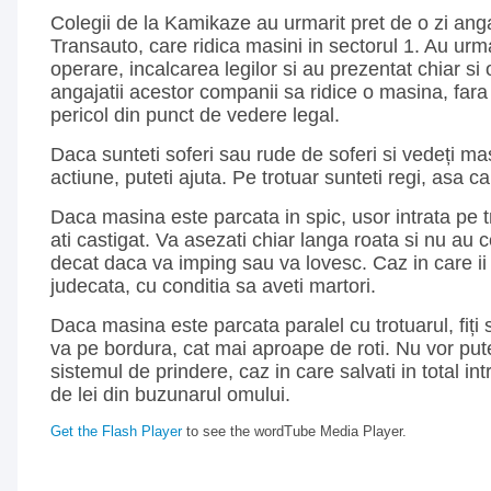
Colegii de la Kamikaze au urmarit pret de o zi angaj
Transauto, care ridica masini in sectorul 1. Au urm
operare, incalcarea legilor si au prezentat chiar si
angajatii acestor companii sa ridice o masina, fara
pericol din punct de vedere legal.
Daca sunteti soferi sau rude de soferi si vedeți masi
actiune, puteti ajuta. Pe trotuar sunteti regi, asa ca
Daca masina este parcata in spic, usor intrata pe t
ati castigat. Va asezati chiar langa roata si nu au 
decat daca va imping sau va lovesc. Caz in care ii 
judecata, cu conditia sa aveti martori.
Daca masina este parcata paralel cu trotuarul, fiți s
va pe bordura, cat mai aproape de roti. Nu vor pu
sistemul de prindere, caz in care salvati in total int
de lei din buzunarul omului.
Get the Flash Player
to see the wordTube Media Player.