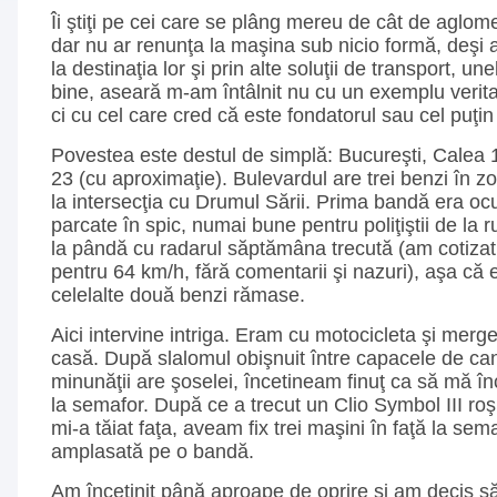
Îi ştiţi pe cei care se plâng mereu de cât de aglomer
dar nu ar renunţa la maşina sub nicio formă, deşi 
la destinaţia lor şi prin alte soluţii de transport, u
bine, aseară m-am întâlnit nu cu un exemplu veritab
ci cu cel care cred că este fondatorul sau cel puţin l
Povestea este destul de simplă: Bucureşti, Calea 
23 (cu aproximaţie). Bulevardul are trei benzi în 
la intersecţia cu Drumul Sării. Prima bandă era oc
parcate în spic, numai bune pentru poliţiştii de la r
la pândă cu radarul săptămâna trecută (am cotizat 
pentru 64 km/h, fără comentarii şi nazuri), aşa că e
celelalte două benzi rămase.
Aici intervine intriga. Eram cu motocicleta şi merge
casă. După slalomul obişnuit între capacele de cana
minunăţii are şoselei, încetineam finuţ ca să mă î
la semafor. După ce a trecut un Clio Symbol III ro
mi-a tăiat faţa, aveam fix trei maşini în faţă la sema
amplasată pe o bandă.
Am încetinit până aproape de oprire şi am decis s