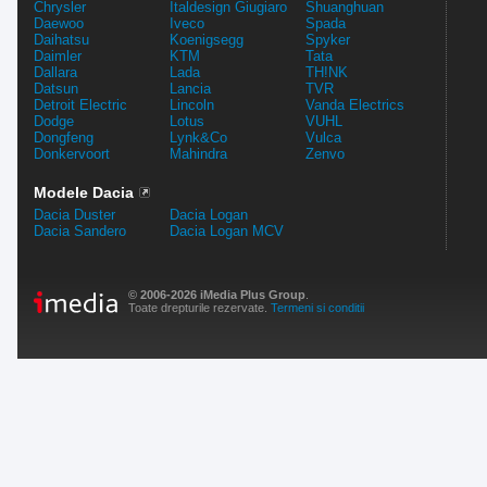
Chrysler
Italdesign Giugiaro
Shuanghuan
Daewoo
Iveco
Spada
Daihatsu
Koenigsegg
Spyker
Daimler
KTM
Tata
Dallara
Lada
TH!NK
Datsun
Lancia
TVR
Detroit Electric
Lincoln
Vanda Electrics
Dodge
Lotus
VUHL
Dongfeng
Lynk&Co
Vulca
Donkervoort
Mahindra
Zenvo
Modele Dacia
Dacia Duster
Dacia Logan
Dacia Sandero
Dacia Logan MCV
© 2006-2026 iMedia Plus Group
.
Toate drepturile rezervate.
Termeni si conditii