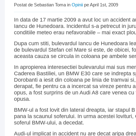
Postat de Sebastian Toma in
Opinii
pe April 1st, 2009
In data de 17 martie 2009 a avut loc un accident a
Iancu de Hunedoara. Incidentul s-a petrecut in jurul
conditiile meteo erau nefavorabile – mai exact plo
Dupa cum stiti, bulevardul Iancu de Hunedoara lea
de bulevardul Stefan cel Mare si este, de obicei, f
aceasta cauza se circula in coloana pe ambele se
In apropierea interesectiei bulevarului mai sus me
Caderea Bastiliei, un BMW E30 care se indrepta 
Dorobanti a iesit din coloana pe linia de tramvai si,
derapat, fie pentru ca a incercat sa vireze pentru a
opus, a fost surprins de un Audi A8 care venea cu v
opusa.
BMW-ul a fost lovit din lateral dreapta, iar stapul B
pana la scaunul soferului. In urma acestei lovituri, 
soferul BMW-ului, a decedat.
Audi-ul implicat in accident nu are decat aripa dreap