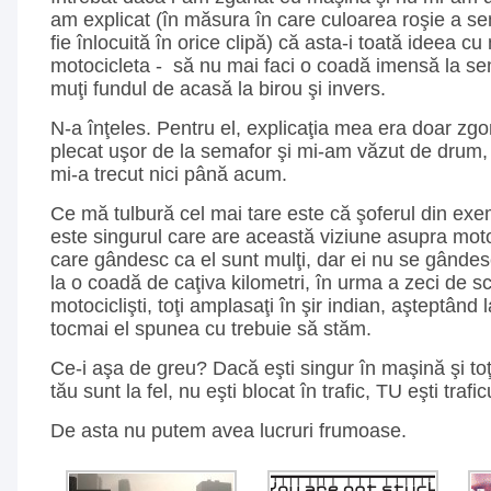
am explicat (în măsura în care culoarea roşie a s
fie înlocuită în orice clipă) că asta-i toată ideea c
motocicleta - să nu mai faci o coadă imensă la se
muţi fundul de acasă la birou şi invers.
N-a înţeles. Pentru el, explicaţia mea era doar zg
plecat uşor de la semafor şi mi-am văzut de drum,
mi-a trecut nici până acum.
Ce mă tulbură cel mai tare este că şoferul din ex
este singurul care are această viziune asupra motoci
care gândesc ca el sunt mulţi, dar ei nu se gândes
la o coadă de caţiva kilometri, în urma a zeci de scut
motociclişti, toţi amplasaţi în şir indian, aşteptân
tocmai el spunea cu trebuie să stăm.
Ce-i aşa de greu? Dacă eşti singur în maşină şi toţi 
tău sunt la fel, nu eşti blocat în trafic, TU eşti trafic
De asta nu putem avea lucruri frumoase.