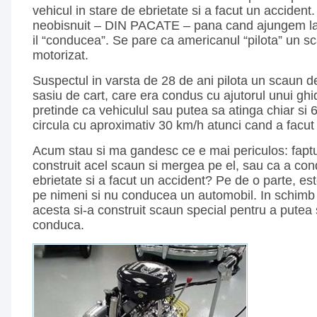
vehicul in stare de ebrietate si a facut un accident
neobisnuit – DIN PACATE – pana cand ajungem la 
il “conducea”. Se pare ca americanul “pilota” un s
motorizat.
Suspectul in varsta de 28 de ani pilota un scaun d
sasiu de cart, care era condus cu ajutorul unui gh
pretinde ca vehiculul sau putea sa atinga chiar si 
circula cu aproximativ 30 km/h atunci cand a facut
Acum stau si ma gandesc ce e mai periculos: faptul
construit acel scaun si mergea pe el, sau ca a con
ebrietate si a facut un accident? Pe de o parte, est
pe nimeni si nu conducea un automobil. In schimb e
acesta si-a construit scaun special pentru a putea 
conduca.