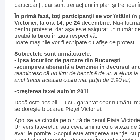
participanţi, dar sunt trei acţiuni în plan şi trei idei 
În primă fază, toţi participanţii se vor întâlni î
Victoriei, la ora 14, pe 24 decembrie.
Nu-i tocma
pentru proteste, dar aşa este asigurat un număr de
treabă la birou în ziua respectivă.
Toate maşinile vor fi echipate cu afişe de protest.
Subiectele sunt următoarele:
-lipsa locurilor de parcare din Bucureşti
-scumpirea aberantă a benzinei în decursul an
reamintesc că un litru de benzină de 95 a ajuns la 5
anul trecut aceasta costa mai puţin de 3.90 lei)
-creşterea taxei auto în 2011
Dacă este posibil – lucru garantat doar numărul ma
se doreşte blocarea Pieţei Victoriei.
Apoi se va circula pe o rută de genul Piaţa Victor
Universitate-retur, sau ceva similar cu o viteză de
avariile pornite. Scopul este atragerea atenţiei cu p