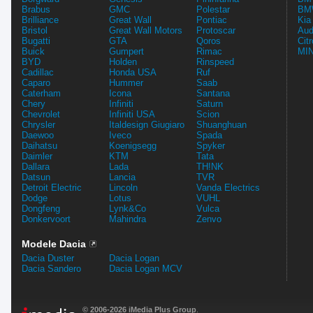
Brabus
GMC
Polestar
BMW
Brilliance
Great Wall
Pontiac
Kia
Bristol
Great Wall Motors
Protoscar
Aud
Bugatti
GTA
Qoros
Cit
Buick
Gumpert
Rimac
MIN
BYD
Holden
Rinspeed
Cadillac
Honda USA
Ruf
Caparo
Hummer
Saab
Caterham
Icona
Santana
Chery
Infiniti
Saturn
Chevrolet
Infiniti USA
Scion
Chrysler
Italdesign Giugiaro
Shuanghuan
Daewoo
Iveco
Spada
Daihatsu
Koenigsegg
Spyker
Daimler
KTM
Tata
Dallara
Lada
TH!NK
Datsun
Lancia
TVR
Detroit Electric
Lincoln
Vanda Electrics
Dodge
Lotus
VUHL
Dongfeng
Lynk&Co
Vulca
Donkervoort
Mahindra
Zenvo
Modele Dacia
Dacia Duster
Dacia Logan
Dacia Sandero
Dacia Logan MCV
© 2006-2026 iMedia Plus Group
.