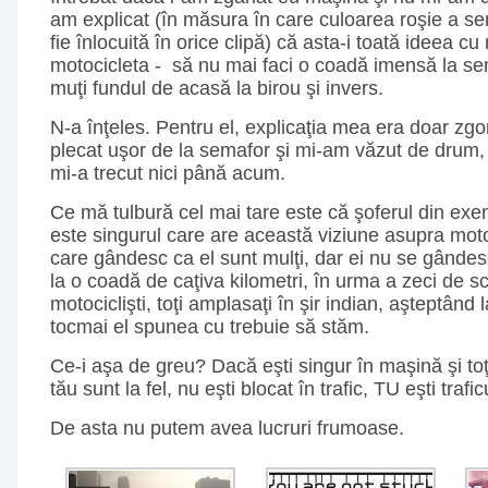
am explicat (în măsura în care culoarea roşie a s
fie înlocuită în orice clipă) că asta-i toată ideea c
motocicleta - să nu mai faci o coadă imensă la se
muţi fundul de acasă la birou şi invers.
N-a înţeles. Pentru el, explicaţia mea era doar zg
plecat uşor de la semafor şi mi-am văzut de drum,
mi-a trecut nici până acum.
Ce mă tulbură cel mai tare este că şoferul din ex
este singurul care are această viziune asupra motoci
care gândesc ca el sunt mulţi, dar ei nu se gândes
la o coadă de caţiva kilometri, în urma a zeci de scut
motociclişti, toţi amplasaţi în şir indian, aşteptân
tocmai el spunea cu trebuie să stăm.
Ce-i aşa de greu? Dacă eşti singur în maşină şi toţi 
tău sunt la fel, nu eşti blocat în trafic, TU eşti trafic
De asta nu putem avea lucruri frumoase.