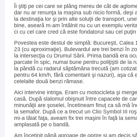
Îi ştiţi pe cei care se plâng mereu de cât de aglomer
dar nu ar renunţa la maşina sub nicio formă, deşi 
la destinaţia lor şi prin alte soluţii de transport, u
bine, aseară m-am întâlnit nu cu un exemplu veritab
ci cu cel care cred că este fondatorul sau cel puţin l
Povestea este destul de simplă: Bucureşti, Calea 
23 (cu aproximaţie). Bulevardul are trei benzi în 
la intersecţia cu Drumul Sării. Prima bandă era oc
parcate în spic, numai bune pentru poliţiştii de la r
la pândă cu radarul săptămâna trecută (am cotizat 
pentru 64 km/h, fără comentarii şi nazuri), aşa că e
celelalte două benzi rămase.
Aici intervine intriga. Eram cu motocicleta şi merge
casă. După slalomul obişnuit între capacele de cana
minunăţii are şoselei, încetineam finuţ ca să mă î
la semafor. După ce a trecut un Clio Symbol III ro
mi-a tăiat faţa, aveam fix trei maşini în faţă la sema
amplasată pe o bandă.
Am încetinit până aproape de oprire şi am decis s