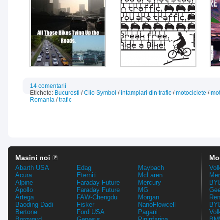
14 comentarii
Etichete:
Bucuresti
/
Clio Symbol
/
intamplari din trafic
/
motociclete
/
mot
Romania
/
trafic
Masini noi
Mo
Abarth USA
Edag
Maybach
Vol
Acura
Eterniti
McLaren
Mer
Alpine
Faraday Future
Mercury
BYD
Apollo
Faraday Future
MG
Gee
Artega
FAW-Chengdu
Morgan
Ren
Baoding Dadi
Fisker
NanoFlowcell
BYD
Bertone
Ford USA
Pagani
Vol
Borgward
Genesis
Pininfarina
BMW