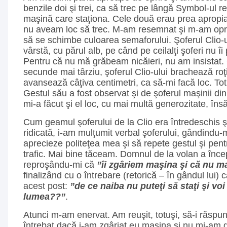
benzile doi şi trei, ca să trec pe lângă Symbol-ul re
maşină care staţiona. Cele două erau prea apropiat
nu aveam loc să trec. M-am resemnat şi m-am opri
să se schimbe culoarea semaforului. Şoferul Clio-
vârstă, cu părul alb, pe când pe ceilalţi şoferi nu 
Pentru că nu mă grăbeam nicăieri, nu am insistat.
secunde mai târziu, şoferul Clio-ului brachează roţ
avansează câţiva centimetri, ca să-mi facă loc. To
Gestul său a fost observat şi de şoferul maşinii di
mi-a făcut şi el loc, cu mai multă generozitate, însă
Cum geamul şoferului de la Clio era întredeschis 
ridicată, i-am mulţumit verbal şoferului, gândindu
aprecieze politeţea mea şi să repete gestul şi pentr
trafic. Mai bine tăceam. Domnul de la volan a înce
reproşându-mi că
”îi zgâriem maşina şi că nu m
finalizând cu o întrebare (retorică – în gândul lui) 
acest post:
”de ce naiba nu puteţi să staţi şi voi
lumea??”
.
Atunci m-am enervat. Am reuşit, totuşi, să-i răsp
întrebat dacă i-am zgâriat eu maşina şi nu mi-am d