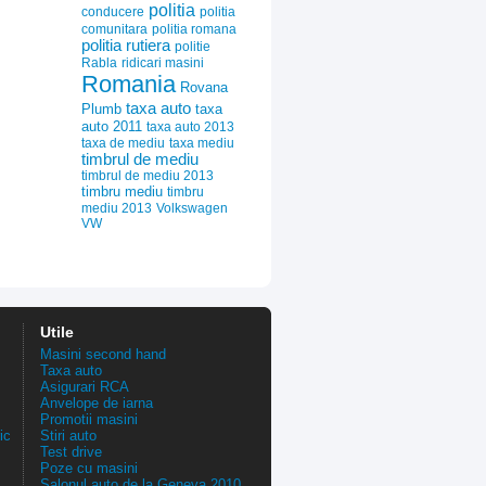
politia
conducere
politia
comunitara
politia romana
politia rutiera
politie
Rabla
ridicari masini
Romania
Rovana
taxa auto
Plumb
taxa
auto 2011
taxa auto 2013
taxa de mediu
taxa mediu
timbrul de mediu
timbrul de mediu 2013
timbru mediu
timbru
mediu 2013
Volkswagen
VW
Utile
Masini second hand
Taxa auto
Asigurari RCA
Anvelope de iarna
Promotii masini
ic
Stiri auto
Test drive
Poze cu masini
Salonul auto de la Geneva 2010