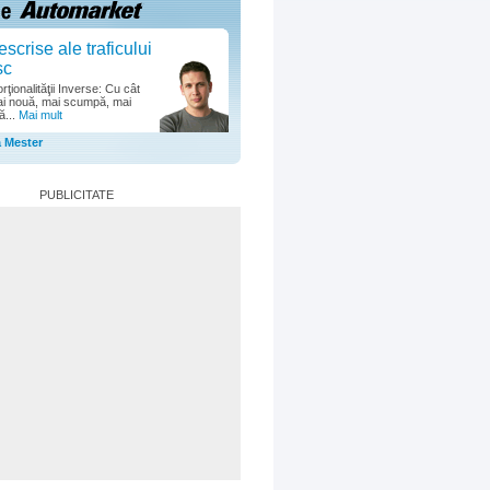
escrise ale traficului
sc
ţionalităţii Inverse: Cu cât
i nouă, mai scumpă, mai
ă...
Mai mult
a Mester
PUBLICITATE