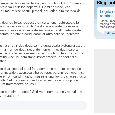
campanie de constientizare pentru publicul din Romania
entare sau prin loc nepermis. Pe zi ce trece, vad
ari mai stricte pentru pietoni, sau orice alta metoda de
Legile n
române
Legea Propor
a doar cu forta, respectiv ori cu amenzi usturatoare la
maşina e ma
ant de decese si raniti. Ca dovada acestui lucru este
tehnologizat
aza. Ceea ce la unii este nepasare, la alti pietoni este
Mirce
gerata in franele conducatorilor auto care se indreapta
asina si sa ii dau doua palme dupa ceafa pietonului care a
te mai mult de doua secunde inspre mine, dupa care a
iji si probleme, sau mai rau – cu ochii in telefon/ziar. Cat
rbind vine unu fara frane inspre trecere, ce faci? Nici
ste?
 ca doar tinerii si copii fac asemenea acte iresponsabile.
iar invalide traverseaza ba pe rosu, ba prin loc nepermis,
re ei. Din cand in cand, mai este unul lovit, dar acest lucru
ilalti. Cel mai grav e cand vad o mama cu un copil de
 cum traverseaza pe rosu.
 de bun simt in scoli? Stiti voi – cum era pe vremuri – nu
si dreapta..etc