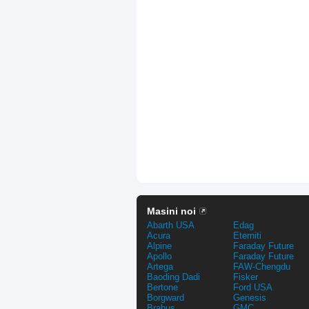
Masini noi
Abarth USA
Edag
Acura
Eterniti
Alpine
Faraday Future
Apollo
Faraday Future
Artega
FAW-Chengdu
Baoding Dadi
Fisker
Bertone
Ford USA
Borgward
Genesis
Brabus
GMC