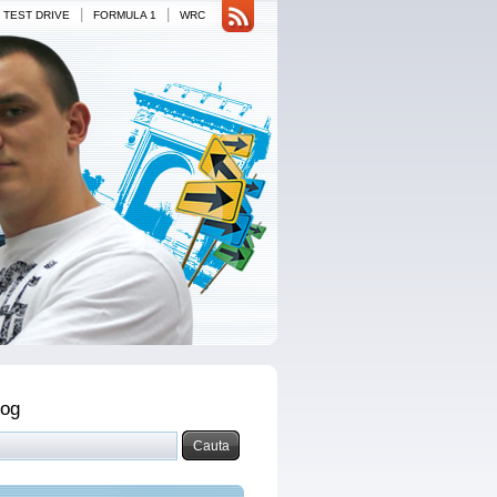
|
|
TEST DRIVE
FORMULA 1
WRC
log