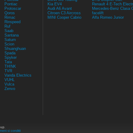
Pontiac
Kia EV4
Renault 4 E-Tech Electr
Protoscar
Audi A6 Avant
Mercedes-Benz Clasa 
Qoros
Citroen C3 Aircross
facelift
Rimac
MINI Cooper Cabrio
Alfa Romeo Junior
Rinspeed
Ruf
Saab
Santana
Saturn
Scion
Shuanghuan
Spada
Spyker
Tata
TH!NK
TVR
Vanda Electrics
VUHL
Vulca
Zenvo
oup
.
meni si conditii