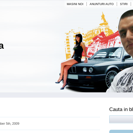
|
|
|
MASINI NOI
ANUNTURI AUTO
STIRI
a
Cauta in b
er 5th, 2009