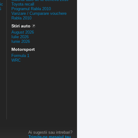
ic
Toyota recall
G
Programul Rabla 2010
Vanzare / Cumparare vouchere
Rabla 2010
Stiri auto
August 2026
Iulie 2026
Iunie 2026
Motorsport
Formula 1
WRC
Ai sugestii sau intrebari?
Trimite-ne mesajul tau