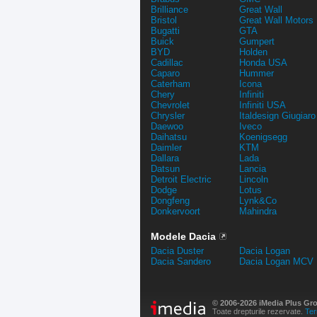
Brilliance
Great Wall
Bristol
Great Wall Motors
Bugatti
GTA
Buick
Gumpert
BYD
Holden
Cadillac
Honda USA
Caparo
Hummer
Caterham
Icona
Chery
Infiniti
Chevrolet
Infiniti USA
Chrysler
Italdesign Giugiaro
Daewoo
Iveco
Daihatsu
Koenigsegg
Daimler
KTM
Dallara
Lada
Datsun
Lancia
Detroit Electric
Lincoln
Dodge
Lotus
Dongfeng
Lynk&Co
Donkervoort
Mahindra
Modele Dacia
Dacia Duster
Dacia Logan
Dacia Sandero
Dacia Logan MCV
© 2006-2026 iMedia Plus Gr
Toate drepturile rezervate.
Ter