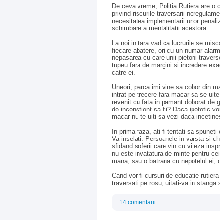
De ceva vreme, Politia Rutiera are o 
privind riscurile traversarii neregulam
necesitatea implementarii unor penaliz
schimbare a mentalitatii acestora.
La noi in tara vad ca lucrurile se misc
fiecare abatere, ori cu un numar alarm
nepasarea cu care unii pietoni traverse
tupeu fara de margini si incredere exa
catre ei.
Uneori, parca imi vine sa cobor din m
intrat pe trecere fara macar sa se ui
revenit cu fata in pamant doborat de gr
de inconstient sa fii? Daca ipotetic vo
macar nu te uiti sa vezi daca incetine
In prima faza, ati fi tentati sa spuneti
Va inselati. Persoanele in varsta si ch
sfidand soferii care vin cu viteza insp
nu este invatatura de minte pentru ce
mana, sau o batrana cu nepotelul ei,
Cand vor fi cursuri de educatie rutiera
traversati pe rosu, uitati-va in stanga 
14 comentarii