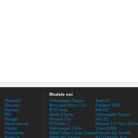
Modele noi
Maybach
Volkswagen Tiguan
Audi A5
McLaren
Mercedes-Benz CLA
Peugeot 5008
Mercury
BYD Seal
MG HS
MG
Geely Cityray
Volkswagen Tayron
Morgan
Renault Clio
MG ZS
NanoFlowcell
BYD Atto 2
Renault 5 E-Tech Electr
Pagani
Volkswagen T-Roc
Volvo EX90
Pininfarina
BMW Seria 2 Gran Coupe
Porsche 911 facelift
Polestar
BMW M5 Touring
BYD Dolphin Surf