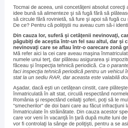
Tocmai de aceea, unii concetăţeni absolut corecţi a
idee bună să alimenteze şi să fugă fără să plăteas
să circule fără rovinietă, să fure şi apoi să fugă cu
De ce? Pentru că poliţiştii nu aveau cum să-i identi
Din cauza lor, suferă şi cetăţenii nevinovaţi, car
păgubiţi de aceştia într-un fel sau altul, dar şi c
nevinovaţi care se aflau într-o oarecare zonă g
Mă refer aici la cei care aveau maşina înmatriculat
numele unui terţ, dar plăteau asigurarea şi impozitu
făceau şi înspecţia tehnică periodică.
Ca o parante
faci inspecţia tehnică periodică pentru un vehicul în
stat la un sediu RAR, dar aceasta este valabilă doa
Aşadar, dacă eşti un cetăţean cinstit, care plăteşt
înmatriculată în alt stat, circulă respectând normel
România şi respectând ceilalţi şoferi, poţi să le mu
”smecherilor” de doi bani care au făcut infracţiuni 
înmatriculate în străinătate. Din cauza acestor spe
care vor veni în vacanţă în ţară după multe luni de 
vor fi controlaţi la sânge de poliţişti, pentru a se a