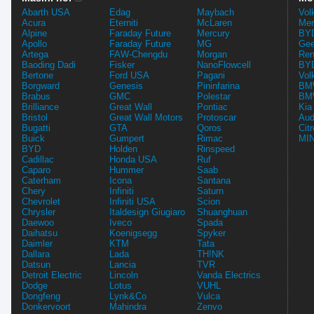
Abarth USA
Edag
Maybach
Vol
Acura
Eterniti
McLaren
Mer
Alpine
Faraday Future
Mercury
BYD
Apollo
Faraday Future
MG
Gee
Artega
FAW-Chengdu
Morgan
Ren
Baoding Dadi
Fisker
NanoFlowcell
BYD
Bertone
Ford USA
Pagani
Vol
Borgward
Genesis
Pininfarina
BMW
Brabus
GMC
Polestar
BMW
Brilliance
Great Wall
Pontiac
Kia
Bristol
Great Wall Motors
Protoscar
Aud
Bugatti
GTA
Qoros
Cit
Buick
Gumpert
Rimac
MIN
BYD
Holden
Rinspeed
Cadillac
Honda USA
Ruf
Caparo
Hummer
Saab
Caterham
Icona
Santana
Chery
Infiniti
Saturn
Chevrolet
Infiniti USA
Scion
Chrysler
Italdesign Giugiaro
Shuanghuan
Daewoo
Iveco
Spada
Daihatsu
Koenigsegg
Spyker
Daimler
KTM
Tata
Dallara
Lada
TH!NK
Datsun
Lancia
TVR
Detroit Electric
Lincoln
Vanda Electrics
Dodge
Lotus
VUHL
Dongfeng
Lynk&Co
Vulca
Donkervoort
Mahindra
Zenvo