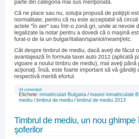
parte din categoria mai sus menţionată.
Că ne place sau nu, soluţia propusă de poliţişti es
normalitate, pentru că nu este acceptabil să circuli
actele ”în aer” sau într-o zonă gri, unde ai nevoie 
legalizate la notar pentru a dovedi că o maşină este
furat-o de la un bulgar/italian/spaniol/neamţ/etc.
Cât despre timbrul de mediu, dacă aveţi de făcut o
avantajează în formula taxei auto 2012 (aplicată pâ
vigoare a noului timbru de mediu), mai aveţi până
acţionaţi. Însă, este foarte important să vă gândiţ
respectivă merită efortul.
34 comentarii
Etichete:
inmatriculari Bulgaria
/
masini inmatriculate B
mediu
/
timbrul de mediu
/
timbrul de mediu 2013
Timbrul de mediu, un nou ghimpe 
şoferilor