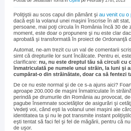
Postat de Sebastian Toma in
Opinii
pe February 27th, 2013
Poliţiştii au scos capul din pământ şi
au venit cu o
dacă eşti la volanul unei maşini înscrise în alt stat
persoane, mai poţi circula în România încă 30 de z
moment, este doar o propunere şi nu este clar dac
aprobată şi transformată în proiect de Ordonanţă 
Automat, ne-am trezit cu un val de comentarii scri
simt că drepturile lor sunt încălcate. Pentru ei, es
clarificare:
nu, nu este dreptul tău să circuli cu
înmatriculată pe numele unui străin, la luni şi 
cumpărat-o din străinătate, doar ca să fentezi 
De ce nu este normal şi de ce s-a ajuns aici? Foar
aproape 200.000 de maşini înmatriculate în străin
perindă pe drumurile din România au provocat, de-
pagube însemnate societăţilor de asigurări şi cetăţen
Vedeţi voi, când eşti la volanul unei maşini ale că
identitatea ta şi nu le pot transmite instant poliţişti
eşti tentat să faci fel şi fel de măgării, pentru că nu p
de uşor.