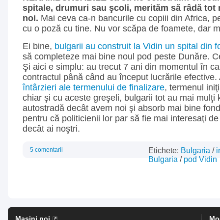
spitale, drumuri sau şcoli, merităm să râdă t
noi.
Mai ceva ca-n bancurile cu copiii din Africa, pe
cu o poză cu tine. Nu vor scăpa de foamete, dar m
Ei bine,
bulgarii au construit la Vidin un spital din
să completeze mai bine noul pod peste Dunăre. Ce 
Şi aici e simplu: au trecut 7 ani din momentul în c
contractul până când au început lucrările efective.
întârzieri ale termenului de finalizare
, termenul iniţ
chiar şi cu aceste greşeli, bulgarii tot au mai mulţi 
autostradă decât avem noi şi absorb mai bine fond
pentru că politicienii lor par să fie mai interesaţi d
decât ai noştri.
5 comentarii
Etichete:
Bulgaria
/
i
Bulgaria
/
pod Vidin
Masini noi
Mo