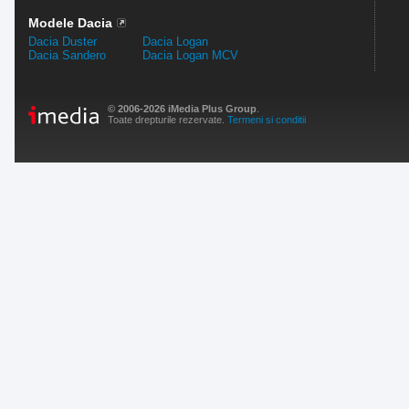
Modele Dacia
Dacia Duster
Dacia Logan
Dacia Sandero
Dacia Logan MCV
© 2006-2026 iMedia Plus Group
.
Toate drepturile rezervate.
Termeni si conditii