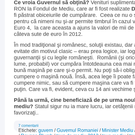
Ce vroia Guvernul să obţină?
Venituri supliment
RON la Fondul de Mediu, care ar fi fost realizate
fi păstrat obiceiurile de cumpărare. Ceea ce nu o 
pentru că nimeni nu şi-ar permite timbrul în cazul v
Euro 4, la care aceasta a ajuns la valori de mii de
câteva sute de euro în 2012.
În mod tradiţional şi românesc, soluţii existau, dar
evitate din motivul clasic – erau prea logice, iar l
guvernanţii şi cu legile româneşti. Românii (şi oric
lume, probabil) vor cumpăra întotdeauna cea mai 
bună maşină pe care şi-o permit. Nu poţi să-i obligi
cumpere o maşină nouă. Însă, acea lege îi poate 
cumpere nimic, sau să cumpere maşina care va fi 
puţin. Care va fi, evident, ceva cu 14 ani vechime 
Până la urmă, cine beneficiază de pe urma nou
mediu?
Statul sigur nu ia mare lucru, iar cetăţenii 
favorizaţi..
7 comentarii
Etichete:
guvern
/
Guvernul Romaniei
/
Minister Mediu