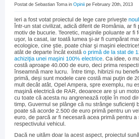
Postat de Sebastian Toma in
Opinii
pe February 20th, 2013
Ieri a fost votat proiectul de lege care priveşte
noul
Într-un stat civilizat, adică diferit de România, ar fi
motiv de bucurie. Teoretic, maşinile poluante ar fi f
uşor, la casat, iar toată lumea şi-ar fi cumpărat maş
ecologice, cine ştie, poate chiar şi maşini electric
atât de departe încât există
o primă de la stat de
achiziţia unei maşini 100% electrice
. Ca idee, o ma
costă aproape 40.000 de euro, deci prima respect
înseamnă mare lucru. Între timp, hibrizii nu benefi
primă, deşi sunt modele care costă mai puţin de 
mult decât atât, Opel Ampera, spre exemplu, nu e
maşină electrică de RAR, deoarece are şi un motor
cu toate că acesta nu angrenează roţile în mod dire
timp, Guvernul se plânge că nu strânge suficienţi b
poate să acorde 2.500 de euro primă pentru un ve
euro, de parcă ar fi necesară acea primă pentru a s
respectivului vehicul.
Dacă ne uităm doar la acest aspect, proiectul sună