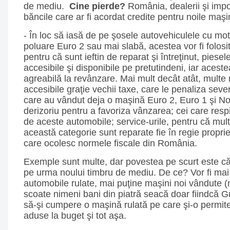
de mediu.
Cine pierde?
România, dealerii şi impor
băncile care ar fi acordat credite pentru noile maşin
- În loc să iasă de pe şosele autovehiculele cu m
poluare Euro 2 sau mai slabă, acestea vor fi folosi
pentru că sunt ieftin de reparat şi întreţinut, piesel
accesibile şi disponibile pe pretutindeni, iar acest
agreabilă la revânzare. Mai mult decât atât, multe
accesibile graţie vechii taxe, care le penaliza seve
care au vândut deja o maşină Euro 2, Euro 1 şi No
derizoriu pentru a favoriza vânzarea; cei care res
de aceste automobile; service-urile, pentru că mul
această categorie sunt reparate fie în regie proprie,
care ocolesc normele fiscale din România.
Exemple sunt multe, dar povestea pe scurt este că
pe urma noului timbru de mediu. De ce? Vor fi mai 
automobile rulate, mai puţine maşini noi vândute (
scoate nimeni bani din piatră seacă doar fiindcă G
să-şi cumpere o maşină rulată pe care şi-o permite
aduse la buget şi tot aşa.