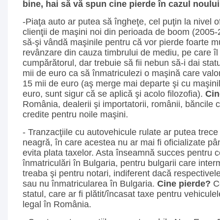
bine, hai să vă spun cine pierde în cazul noulu
-Piaţa auto ar putea să îngheţe, cel puţin la nivel o
clienţii de maşini noi din perioada de boom (2005-
să-şi vândă maşinile pentru că vor pierde foarte mu
revânzare din cauza timbrului de mediu, pe care îl
cumpărătorul, dar trebuie să fii nebun să-i dai sta
mii de euro ca să înmatriculezi o maşină care valor
15 mii de euro (aş merge mai departe şi cu maşini
euro, sunt sigur că se aplică şi acolo filozofia).
Cin
România, dealerii şi importatorii, românii, băncile c
credite pentru noile maşini.
- Tranzacţiile cu autovehicule rulate ar putea trece
neagră, în care acestea nu ar mai fi oficializate pâ
evita plata taxelor. Asta înseamnă succes pentru c
înmatriculări în Bulgaria, pentru bulgarii care inte
treaba şi pentru notari, indiferent dacă respectivele
sau nu înmatricularea în Bulgaria.
Cine pierde?
Ce
statul, care ar fi plătit/încasat taxe pentru vehicule
legal în România.