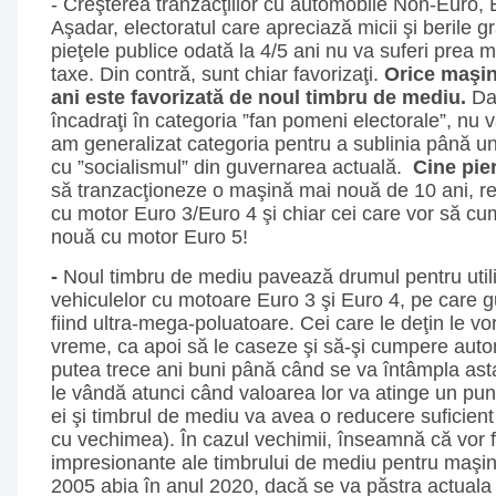
- Creşterea tranzacţiilor cu automobile Non-Euro, 
Aşadar, electoratul care apreciază micii şi berile gra
pieţele publice odată la 4/5 ani nu va suferi prea 
taxe. Din contră, sunt chiar favorizaţi.
Orice maşin
ani este favorizată de noul timbru de mediu.
Dac
încadraţi în categoria ”fan pomeni electorale”, nu vă 
am generalizat categoria pentru a sublinia până 
cu ”socialismul” din guvernarea actuală.
Cine pi
să tranzacţioneze o maşină mai nouă de 10 ani, r
cu motor Euro 3/Euro 4 şi chiar cei care vor să c
nouă cu motor Euro 5!
-
Noul timbru de mediu pavează drumul pentru utili
vehiculelor cu motoare Euro 3 şi Euro 4, pe care g
fiind ultra-mega-poluatoare. Cei care le deţin le vo
vreme, ca apoi să le caseze şi să-şi cumpere autom
putea trece ani buni până când se va întâmpla ast
le vândă atunci când valoarea lor va atinge un pun
ei şi timbrul de mediu va avea o reducere suficien
cu vechimea). În cazul vechimii, înseamnă că vor f
impresionante ale timbrului de mediu pentru maşin
2005 abia în anul 2020, dacă se va păstra actuala 