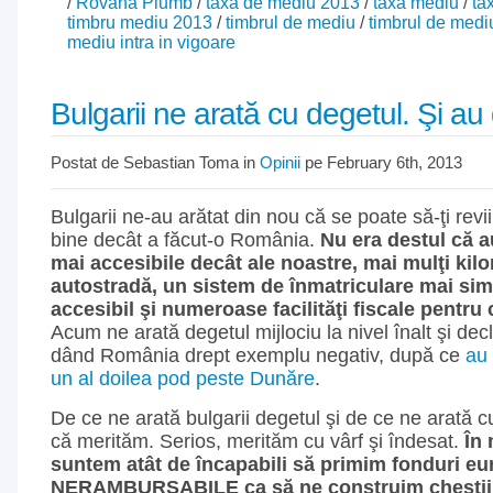
/
Rovana Plumb
/
taxa de mediu 2013
/
taxa mediu
/
ta
timbru mediu 2013
/
timbrul de mediu
/
timbrul de medi
mediu intra in vigoare
Bulgarii ne arată cu degetul. Şi au
Postat de Sebastian Toma in
Opinii
pe February 6th, 2013
Bulgarii ne-au arătat din nou că se poate să-ţi rev
bine decât a făcut-o România.
Nu era destul că au
mai accesibile decât ale noastre, mai mulţi kilo
autostradă, un sistem de înmatriculare mai sim
accesibil şi numeroase facilităţi fiscale pentru
Acum ne arată degetul mijlociu la nivel înalt şi decla
dând România drept exemplu negativ, după ce
au 
un al doilea pod peste Dunăre
.
De ce ne arată bulgarii degetul şi de ce ne arată 
că merităm. Serios, merităm cu vârf şi îndesat.
În 
suntem atât de încapabili să primim fonduri e
NERAMBURSABILE ca să ne construim chestii pr