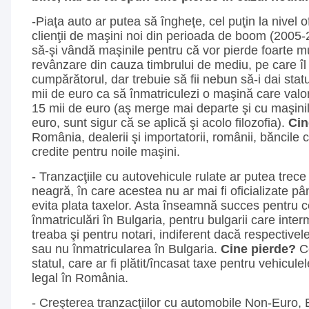
-Piaţa auto ar putea să îngheţe, cel puţin la nivel o
clienţii de maşini noi din perioada de boom (2005-
să-şi vândă maşinile pentru că vor pierde foarte mu
revânzare din cauza timbrului de mediu, pe care îl
cumpărătorul, dar trebuie să fii nebun să-i dai sta
mii de euro ca să înmatriculezi o maşină care valor
15 mii de euro (aş merge mai departe şi cu maşini
euro, sunt sigur că se aplică şi acolo filozofia).
Cin
România, dealerii şi importatorii, românii, băncile c
credite pentru noile maşini.
- Tranzacţiile cu autovehicule rulate ar putea trece
neagră, în care acestea nu ar mai fi oficializate pâ
evita plata taxelor. Asta înseamnă succes pentru c
înmatriculări în Bulgaria, pentru bulgarii care inte
treaba şi pentru notari, indiferent dacă respectivele
sau nu înmatricularea în Bulgaria.
Cine pierde?
Ce
statul, care ar fi plătit/încasat taxe pentru vehicule
legal în România.
- Creşterea tranzacţiilor cu automobile Non-Euro, 