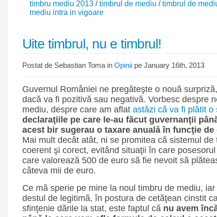
timbru mediu 2013
/
timbrul de mediu
/
timbrul de medi
mediu intra in vigoare
Uite timbrul, nu e timbrul!
Postat de Sebastian Toma in
Opinii
pe January 16th, 2013
Guvernul României ne pregăteşte o nouă surpriză,
dacă va fi pozitivă sau negativă. Vorbesc despre n
mediu, despre care am aflat
astăzi că va fi plătit 
declaraţiile pe care le-au făcut guvernanţii pân
acest bir sugerau o taxare anuală în funcţie de
Mai mult decât atât, ni se promitea că sistemul de t
coerent şi corect, evitând situaţii în care posesoru
care valorează 500 de euro să fie nevoit să plătea
câteva mii de euro.
Ce mă sperie pe mine la noul timbru de mediu, iar 
destul de legitimă, în postura de cetăţean cinstit ca
sfinţenie dările la stat, este faptul că
nu avem încă