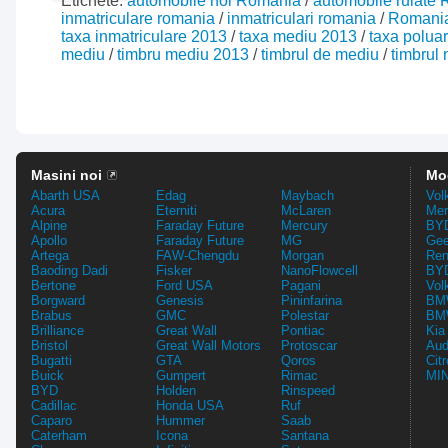
Etichete:
automobile noi Romania
/
automobile rulate
inmatriculare romania
/
inmatriculari romania
/
Romani
taxa inmatriculare 2013
/
taxa mediu 2013
/
taxa polua
mediu
/
timbru mediu 2013
/
timbrul de mediu
/
timbrul
Masini noi
Mo
Abarth USA
Edag
Maybach
Vol
Acura
Eterniti
McLaren
Mer
Alpine
Faraday Future
Mercury
BYD
Apollo
Faraday Future
MG
Gee
Artega
FAW-Chengdu
Morgan
Ren
Baoding Dadi
Fisker
NanoFlowcell
BYD
Bertone
Ford USA
Pagani
Vol
Borgward
Genesis
Pininfarina
BMW
Brabus
GMC
Polestar
BMW
Brilliance
Great Wall
Pontiac
Kia
Bristol
Great Wall Motors
Protoscar
Aud
Bugatti
GTA
Qoros
Cit
Buick
Gumpert
Rimac
MIN
BYD
Holden
Rinspeed
Cadillac
Honda USA
Ruf
Caparo
Hummer
Saab
Caterham
Icona
Santana