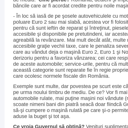
băncile care ar fi acordat credite pentru noile maşin
- În loc să iasă de pe şosele autovehiculele cu m
poluare Euro 2 sau mai slabă, acestea vor fi folosi
pentru că sunt ieftin de reparat şi întreţinut, piesel
accesibile şi disponibile pe pretutindeni, iar acest
agreabilă la revânzare. Mai mult decât atât, multe
accesibile graţie vechii taxe, care le penaliza seve
care au vândut deja o maşină Euro 2, Euro 1 şi No
derizoriu pentru a favoriza vânzarea; cei care res
de aceste automobile; service-urile, pentru că mul
această categorie sunt reparate fie în regie proprie,
care ocolesc normele fiscale din România.
Exemple sunt multe, dar povestea pe scurt este că
pe urma noului timbru de mediu. De ce? Vor fi mai 
automobile rulate, mai puţine maşini noi vândute (
scoate nimeni bani din piatră seacă doar fiindcă G
să-şi cumpere o maşină rulată pe care şi-o permite
aduse la buget şi tot aşa.
Ce vroia Guvernul să obţină?
Venituri supliment