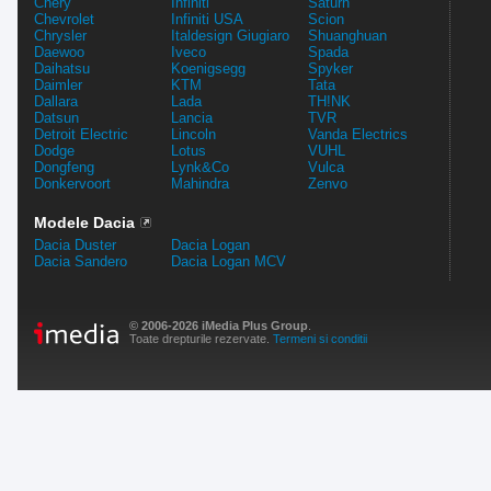
Chery
Infiniti
Saturn
Chevrolet
Infiniti USA
Scion
Chrysler
Italdesign Giugiaro
Shuanghuan
Daewoo
Iveco
Spada
Daihatsu
Koenigsegg
Spyker
Daimler
KTM
Tata
Dallara
Lada
TH!NK
Datsun
Lancia
TVR
Detroit Electric
Lincoln
Vanda Electrics
Dodge
Lotus
VUHL
Dongfeng
Lynk&Co
Vulca
Donkervoort
Mahindra
Zenvo
Modele Dacia
Dacia Duster
Dacia Logan
Dacia Sandero
Dacia Logan MCV
© 2006-2026 iMedia Plus Group
.
Toate drepturile rezervate.
Termeni si conditii