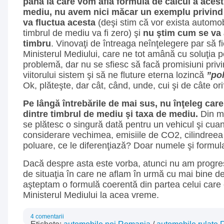
până la care vom afla formula de calcul a acest
mediu, nu avem nici măcar un exemplu privind v
va fluctua acesta
(deşi stim că vor exista automob
timbrul de mediu va fi zero) şi
nu ştim cum se va 
timbru
. Vinovaţi de întreaga neînţelegere par să fi
Ministerul Mediului, care ne tot amână cu soluţia 
problemă, dar nu se sfiesc să facă promisiuni privi
viitorului sistem şi să ne fluture eterna lozincă
”pol
Ok, plăteşte, dar cât, când, unde, cui şi de câte or
Pe lângă întrebările de mai sus, nu înţeleg care 
dintre timbrul de mediu şi taxa de mediu.
Din m
se plătesc o singură dată pentru un vehicul şi cuan
considerare vechimea, emisiile de CO2, cilindreea
poluare, ce le diferenţiază? Doar numele şi formul
Dacă despre asta este vorba, atunci nu am progresa
de situaţia în care ne aflam în urmă cu mai bine d
aşteptam o formulă coerentă din partea celui car
Ministerul Mediului la acea vreme.
4 comentarii