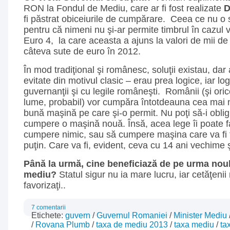
RON la Fondul de Mediu, care ar fi fost realizate
fi păstrat obiceiurile de cumpărare. Ceea ce nu o 
pentru că nimeni nu şi-ar permite timbrul în cazul v
Euro 4, la care aceasta a ajuns la valori de mii de
câteva sute de euro în 2012.
În mod tradiţional şi românesc, soluţii existau, dar
evitate din motivul clasic – erau prea logice, iar l
guvernanţii şi cu legile româneşti. Românii (şi oric
lume, probabil) vor cumpăra întotdeauna cea mai 
bună maşină pe care şi-o permit. Nu poţi să-i obligi
cumpere o maşină nouă. Însă, acea lege îi poate 
cumpere nimic, sau să cumpere maşina care va fi 
puţin. Care va fi, evident, ceva cu 14 ani vechime 
Până la urmă, cine beneficiază de pe urma nou
mediu?
Statul sigur nu ia mare lucru, iar cetăţenii 
favorizaţi..
7 comentarii
Etichete:
guvern
/
Guvernul Romaniei
/
Minister Mediu
/
Rovana Plumb
/
taxa de mediu 2013
/
taxa mediu
/
ta