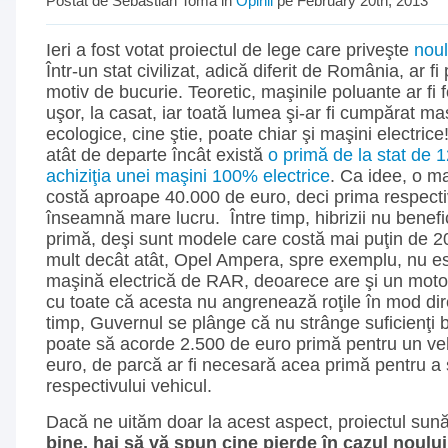
Postat de Sebastian Toma in
Opinii
pe February 20th, 2013
Ieri a fost votat proiectul de lege care priveşte
noul
Într-un stat civilizat, adică diferit de România, ar fi
motiv de bucurie. Teoretic, maşinile poluante ar fi f
uşor, la casat, iar toată lumea şi-ar fi cumpărat maş
ecologice, cine ştie, poate chiar şi maşini electric
atât de departe încât există
o primă de la stat de
achiziţia unei maşini 100% electrice
. Ca idee, o ma
costă aproape 40.000 de euro, deci prima respect
înseamnă mare lucru. Între timp, hibrizii nu benefi
primă, deşi sunt modele care costă mai puţin de 
mult decât atât, Opel Ampera, spre exemplu, nu e
maşină electrică de RAR, deoarece are şi un motor
cu toate că acesta nu angrenează roţile în mod dire
timp, Guvernul se plânge că nu strânge suficienţi b
poate să acorde 2.500 de euro primă pentru un ve
euro, de parcă ar fi necesară acea primă pentru a s
respectivului vehicul.
Dacă ne uităm doar la acest aspect, proiectul sună
bine, hai să vă spun cine pierde în cazul noulu