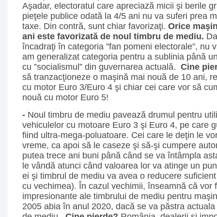
Aşadar, electoratul care apreciază micii şi berile gra
pieţele publice odată la 4/5 ani nu va suferi prea 
taxe. Din contră, sunt chiar favorizaţi.
Orice maşin
ani este favorizată de noul timbru de mediu.
Dac
încadraţi în categoria ”fan pomeni electorale”, nu vă 
am generalizat categoria pentru a sublinia până 
cu ”socialismul” din guvernarea actuală.
Cine pi
să tranzacţioneze o maşină mai nouă de 10 ani, r
cu motor Euro 3/Euro 4 şi chiar cei care vor să c
nouă cu motor Euro 5!
-
Noul timbru de mediu pavează drumul pentru utili
vehiculelor cu motoare Euro 3 şi Euro 4, pe care g
fiind ultra-mega-poluatoare. Cei care le deţin le vo
vreme, ca apoi să le caseze şi să-şi cumpere autom
putea trece ani buni până când se va întâmpla ast
le vândă atunci când valoarea lor va atinge un pun
ei şi timbrul de mediu va avea o reducere suficien
cu vechimea). În cazul vechimii, înseamnă că vor f
impresionante ale timbrului de mediu pentru maşin
2005 abia în anul 2020, dacă se va păstra actuala 
de mediu.
Cine pierde?
România, dealerii şi impor