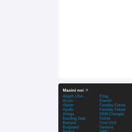
Masini noi
Abarth USA
Edag
Acura
Eterniti
Alpine
Faraday Future
Apollo
Faraday Future
Artega
FAW-Chengdu
Baoding Dadi
Fisker
Bertone
Ford USA
Borgward
Genesis
Brabus
GMC