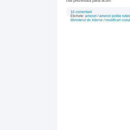
cea prezentată până acum.
16 comentarii
Etichete:
amenzi
/
amenzi politie rutie
Ministerul de Interne
/
modificari codul