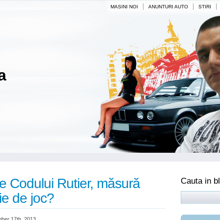
|
|
|
MASINI NOI
ANUNTURI AUTO
STIRI
a
se Codului Rutier, măsură
Cauta in b
e de joc?
ber 17th, 2013