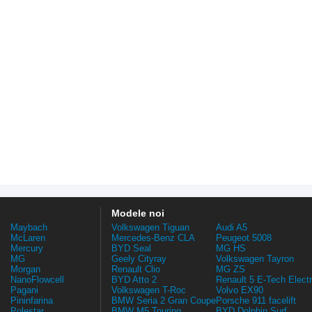
Modele noi
Maybach
Volkswagen Tiguan
Audi A5
McLaren
Mercedes-Benz CLA
Peugeot 5008
Mercury
BYD Seal
MG HS
MG
Geely Cityray
Volkswagen Tayron
Morgan
Renault Clio
MG ZS
NanoFlowcell
BYD Atto 2
Renault 5 E-Tech Electr
Pagani
Volkswagen T-Roc
Volvo EX90
Pininfarina
BMW Seria 2 Gran Coupe
Porsche 911 facelift
Polestar
BMW M5 Touring
BYD Dolphin Surf