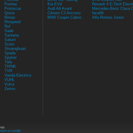
Pontiac
Kia EV4
Renault 4 E-Tech Electr
Protoscar
Audi A6 Avant
Mercedes-Benz Clasa 
Qoros
Citroen C3 Aircross
facelift
Rimac
MINI Cooper Cabrio
Alfa Romeo Junior
Rinspeed
Ruf
Saab
Santana
Saturn
Scion
Shuanghuan
Spada
Spyker
Tata
TH!NK
TVR
Vanda Electrics
VUHL
Vulca
Zenvo
oup
.
meni si conditii