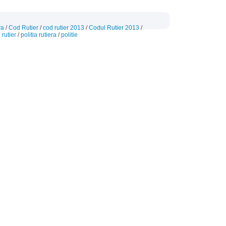
ra
/
Cod Rutier
/
cod rutier 2013
/
Codul Rutier 2013
/
 rutier
/
politia rutiera
/
politie