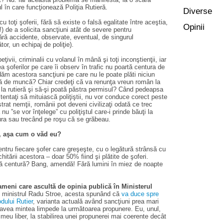
dul în care funcţionează Poliţia Rutieră.
Diverse
 toţi şoferii, fără să existe o falsă egalitate între aceştia,
Opinii
!) de a solicita sancţiuni atât de severe pentru
fără accidente, observate, eventual, de singurul
or, un echipaj de poliţie).
ţivii, criminalii cu volanul în mână şi toţi inconştienţii, iar
a şoferilor pe care îi observ în trafic nu poartă centura de
dăm acestora sancţiuni pe care nu le poate plăti niciun
nă de muncă? Chiar credeţi că va renunţa vreun român la
la rutieră şi să-şi poată păstra permisul? Când pedeapsa
i tentaţi să mituiască poliţiştii, nu vor conduce corect peste
t nemţii, românii pot deveni civilizaţi odată ce trec
 nu ”se vor înţelege” cu poliţiştul care-i prinde băuţi la
ura sau trecând pe roşu că se grăbeau.
a, aşa cum o văd eu?
tru fiecare şofer care greşeşte, cu o legătură strânsă cu
chitării acestora – doar 50% fiind şi plătite de şoferi.
ă centură? Bang, amendă! Fără lumini în miez de noapte
ameni care ascultă de opinia publică în Ministerul
te ministrul Radu Stroe, acesta spunând că
va duce spre
dului Rutier
, varianta actuală având sancţiuni prea mari
 avea mintea limpede la următoarea propunere. Eu, unul,
meu liber, la stabilirea unei propunerei mai coerente decât