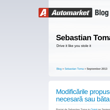
Sebastian Tom
Drive it like you stole it
Blog
»
Sebastian Toma
»
September 2013
Modificările propu
necesară sau bătai
Postat de Sebastian Toma in
Opinii
pe Septem