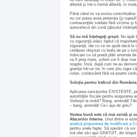
diferită şi într-o formă diferită, în mo
Până când nu va exista corectitudine cu
nu vor putea avea pretenţia (şi tupeul!
contravenţiile soldate fără victime şi 
autovehicul din zonă (absolut întâmplăt
Să nu mă înţelegeţi greşit.
Nu apăr be
cu siguranţă urăsc faptul că majoritate
siguranţă, dar cu ce ne ajută dacă le 
cetăţean obişnuit cu leafa de pe o lu
mâncare ca să poată plăti amenda de 
va fi prea mare, şoferii vor fi doar ma
noapte. Însă, după cum ne-au demonstra
graniţa într-un loc în care ştiu sigur că
volan, conducând fără să poarte cent
Soluţia pentru traficul din Români
Aplicarea sancţiunilor EXISTENTE, pen
autorităţile fiscale pentru asigurarea a
Vorbeşti la mobil? Bang, amendă! Făr
– bang, amendă! Ce-i aşa de greu?
Vestea bună este că mai există şi o
Afacerilor Interne.
Unul dintre ei es
analiză propunerea de modificare a Co
pentru unele fapte. Să sperăm că vor
mă ofer să-i ajut GRATUIT, din timpul 