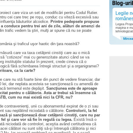
roiect care viza un set de modificări pentru Codul Rutier.
Legile n
tru cei care trec pe roşu, conduc cu viteză excesivă sau
române
nfluenţa băuturilor alcoolice.
Printre pedepsele propuse
Legea Propor
 conduce pentru trei ani de zile, alături de amenzi de
maşina e ma
in trafic vedem la ştiri, mulţi ar spune că nu se poate
tehnologizat
.
Mirce
mânia şi traficul uşor haotic din ţara noastră?
măsură care va taxa cetăţenii cinstiţi care au o mică
” să ”cotizeze” mai cu generozitate atunci când se va
 instituţiile statului în prezent, crede cineva că o
ogică fără schimbarea întregii structuri şi a organigramei?
ritoare, ca la carte?
 care nu stă foarte bine din punct de vedere financiar, dar
30 lei, dar neplata acesteia se sancţionează cu amendă de
dacă termenul este depăşit.
Sancţiunea este de aproape
icitat pentru o călătorie. Asta ar trebui să însemne că
ATB, cum nu mai există nici la CFR, nu?
de contravenienţi, unii cu abonamentul expirat de o zi sau
nt sau neplătind niciodată o călătorie.
Controlorii, la fel
dează şi sancţionează doar cetăţenii cinstiţi, care nu par
 fel şi care vor să fie în regulă cu legea.
Există însă o
ată niciodată de controlori, aceştia având certitudinea că
acei călători nu sunt siliţi să-şi întrerupă călătoria şi nici
ct? Nu. Iar această problemă se manifestă, la o scară