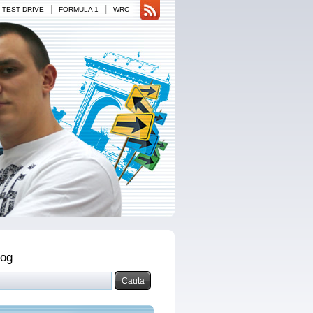
|
|
TEST DRIVE
FORMULA 1
WRC
log