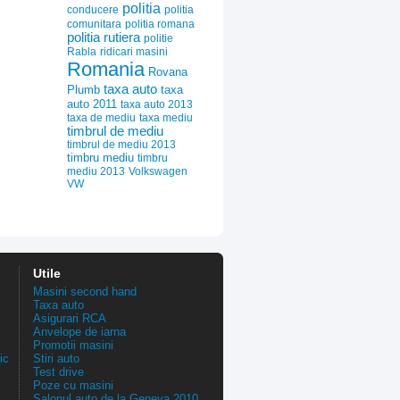
politia
conducere
politia
comunitara
politia romana
politia rutiera
politie
Rabla
ridicari masini
Romania
Rovana
taxa auto
Plumb
taxa
auto 2011
taxa auto 2013
taxa de mediu
taxa mediu
timbrul de mediu
timbrul de mediu 2013
timbru mediu
timbru
mediu 2013
Volkswagen
VW
Utile
Masini second hand
Taxa auto
Asigurari RCA
Anvelope de iarna
Promotii masini
ic
Stiri auto
Test drive
Poze cu masini
Salonul auto de la Geneva 2010