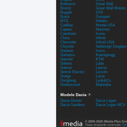
Brilliance
Great Wall
Bristol
Great Wall Motors
Bugatti
GTA
Buick
Gumpert
BYD
Holden
Cadillac
Honda USA
Caparo
Hummer
Caterham
Icona
Chery
Infiniti
Chevrolet
Infiniti USA
Chrysler
Italdesign Giugiaro
Daewoo
Iveco
Daihatsu
Koenigsegg
Daimler
KTM
Dallara
Lada
Datsun
Lancia
Detroit Electric
Lincoln
Dodge
Lotus
Dongfeng
Lynk&Co
Donkervoort
Mahindra
Modele Dacia
Dacia Duster
Dacia Logan
Dacia Sandero
Dacia Logan MCV
© 2006-2026 iMedia Plus Gr
Toate drepturile rezervate.
Ter