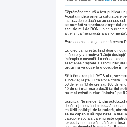
Săptămâna trecută a fost publicat un p
Acesta implica amenzi usturătoare pen
fac accidente după ce au condus sub i
se numără suspedarea dreptului de a
zeci de mii de RON.
La ce subiecte d
altfel şi că ”nenorociţii ăia şi-o merită”
Este aceasta soluţia corectă pentru Ro
Eu cred că nu este, fiind doar o nouă 
scăpare şi va motiva ”băieţii deştepţi
întâmpla o nasoală. La cât de bine merg
asemenea creştere a sancţiunilor are l
Sigur nu va duce la o corupţie înflo
Să luăm exemplul RATB-ului, societate
supravieţuieşte. O călătorie costă 1.
50 de lei în 48 de ore sau 100 de lei 
40 de ori mai mare decât tariful sol
nu mai există niciun ”blatist” pe R
Surpriză! Nu merge. E plin autobuzul 
două, alţii neavând niciodată aboname
ca UNII poliţişti de la rutieră, abor
să fie capabili să riposteze în vreun
categorie socială care nu este control
respectivii nu au plătit călătoria. Însă, 
nu sunt deranjaţi în vreun fel. E core