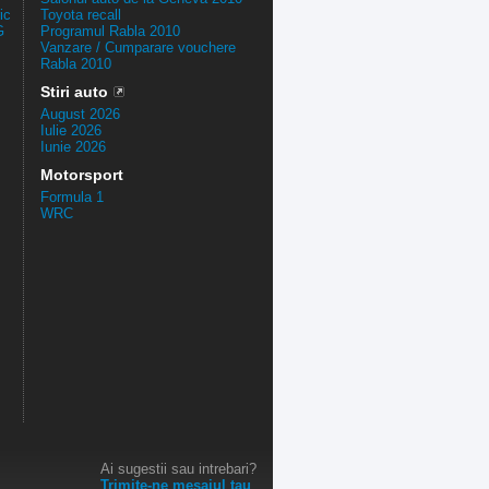
ic
Toyota recall
G
Programul Rabla 2010
Vanzare / Cumparare vouchere
Rabla 2010
Stiri auto
August 2026
Iulie 2026
Iunie 2026
Motorsport
Formula 1
WRC
Ai sugestii sau intrebari?
Trimite-ne mesajul tau