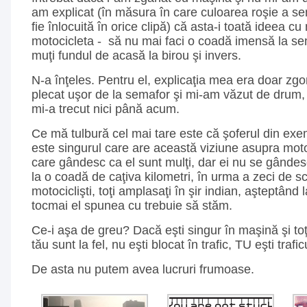
am explicat (în măsura în care culoarea roşie a s
fie înlocuită în orice clipă) că asta-i toată ideea c
motocicleta - să nu mai faci o coadă imensă la se
muţi fundul de acasă la birou şi invers.
N-a înţeles. Pentru el, explicaţia mea era doar zg
plecat uşor de la semafor şi mi-am văzut de drum,
mi-a trecut nici până acum.
Ce mă tulbură cel mai tare este că şoferul din ex
este singurul care are această viziune asupra motoci
care gândesc ca el sunt mulţi, dar ei nu se gândes
la o coadă de caţiva kilometri, în urma a zeci de scut
motociclişti, toţi amplasaţi în şir indian, aşteptân
tocmai el spunea cu trebuie să stăm.
Ce-i aşa de greu? Dacă eşti singur în maşină şi toţi 
tău sunt la fel, nu eşti blocat în trafic, TU eşti trafic
De asta nu putem avea lucruri frumoase.