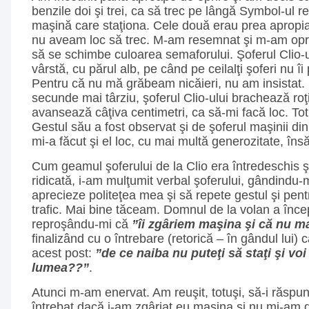
benzile doi şi trei, ca să trec pe lângă Symbol-ul re
maşină care staţiona. Cele două erau prea apropiat
nu aveam loc să trec. M-am resemnat şi m-am opri
să se schimbe culoarea semaforului. Şoferul Clio-
vârstă, cu părul alb, pe când pe ceilalţi şoferi nu 
Pentru că nu mă grăbeam nicăieri, nu am insistat.
secunde mai târziu, şoferul Clio-ului brachează roţ
avansează câţiva centimetri, ca să-mi facă loc. To
Gestul său a fost observat şi de şoferul maşinii di
mi-a făcut şi el loc, cu mai multă generozitate, însă
Cum geamul şoferului de la Clio era întredeschis 
ridicată, i-am mulţumit verbal şoferului, gândindu
aprecieze politeţea mea şi să repete gestul şi pentr
trafic. Mai bine tăceam. Domnul de la volan a înce
reproşându-mi că
”îi zgâriem maşina şi că nu m
finalizând cu o întrebare (retorică – în gândul lui) 
acest post:
”de ce naiba nu puteţi să staţi şi voi
lumea??”
.
Atunci m-am enervat. Am reuşit, totuşi, să-i răsp
întrebat dacă i-am zgâriat eu maşina şi nu mi-am d