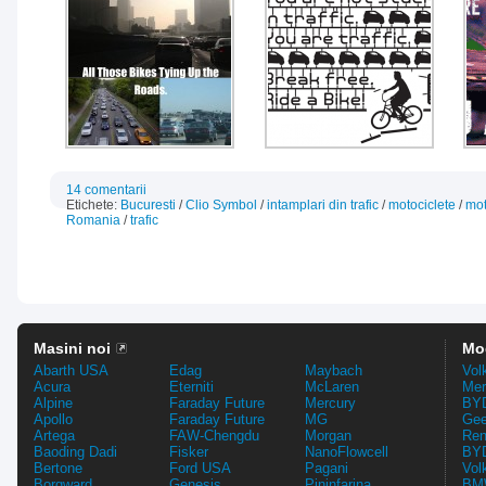
14 comentarii
Etichete:
Bucuresti
/
Clio Symbol
/
intamplari din trafic
/
motociclete
/
mot
Romania
/
trafic
Masini noi
Mo
Abarth USA
Edag
Maybach
Vol
Acura
Eterniti
McLaren
Mer
Alpine
Faraday Future
Mercury
BYD
Apollo
Faraday Future
MG
Gee
Artega
FAW-Chengdu
Morgan
Ren
Baoding Dadi
Fisker
NanoFlowcell
BYD
Bertone
Ford USA
Pagani
Vol
Borgward
Genesis
Pininfarina
BMW