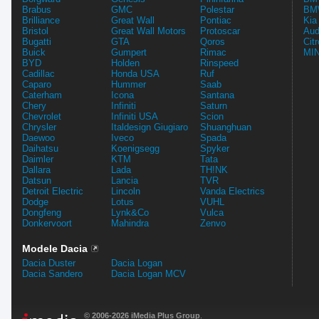
Brabus
GMC
Polestar
BMW
Brilliance
Great Wall
Pontiac
Kia
Bristol
Great Wall Motors
Protoscar
Aud
Bugatti
GTA
Qoros
Cit
Buick
Gumpert
Rimac
MIN
BYD
Holden
Rinspeed
Cadillac
Honda USA
Ruf
Caparo
Hummer
Saab
Caterham
Icona
Santana
Chery
Infiniti
Saturn
Chevrolet
Infiniti USA
Scion
Chrysler
Italdesign Giugiaro
Shuanghuan
Daewoo
Iveco
Spada
Daihatsu
Koenigsegg
Spyker
Daimler
KTM
Tata
Dallara
Lada
TH!NK
Datsun
Lancia
TVR
Detroit Electric
Lincoln
Vanda Electrics
Dodge
Lotus
VUHL
Dongfeng
Lynk&Co
Vulca
Donkervoort
Mahindra
Zenvo
Modele Dacia
Dacia Duster
Dacia Logan
Dacia Sandero
Dacia Logan MCV
© 2006-2026 iMedia Plus Group
.