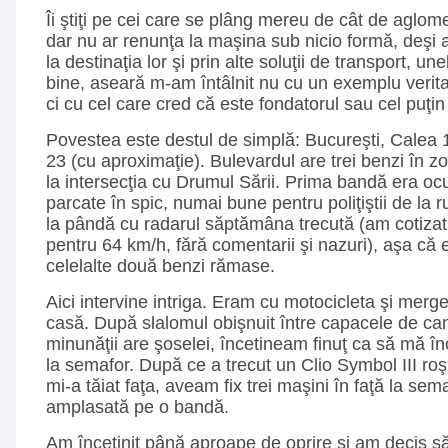
Îi ştiţi pe cei care se plâng mereu de cât de aglomer
dar nu ar renunţa la maşina sub nicio formă, deşi 
la destinaţia lor şi prin alte soluţii de transport, u
bine, aseară m-am întâlnit nu cu un exemplu veritab
ci cu cel care cred că este fondatorul sau cel puţin l
Povestea este destul de simplă: Bucureşti, Calea 
23 (cu aproximaţie). Bulevardul are trei benzi în 
la intersecţia cu Drumul Sării. Prima bandă era oc
parcate în spic, numai bune pentru poliţiştii de la r
la pândă cu radarul săptămâna trecută (am cotizat 
pentru 64 km/h, fără comentarii şi nazuri), aşa că e
celelalte două benzi rămase.
Aici intervine intriga. Eram cu motocicleta şi merge
casă. După slalomul obişnuit între capacele de cana
minunăţii are şoselei, încetineam finuţ ca să mă î
la semafor. După ce a trecut un Clio Symbol III ro
mi-a tăiat faţa, aveam fix trei maşini în faţă la sema
amplasată pe o bandă.
Am încetinit până aproape de oprire şi am decis s