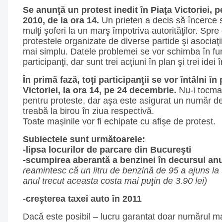
Se anunţă un protest inedit în Piaţa Victoriei,
2010, de la ora 14.
Un prieten a decis să încerce 
mulţi şoferi la un marş împotriva autorităţilor. Spr
protestele organizate de diverse partide şi asociaţi
mai simplu. Datele problemei se vor schimba în fu
participanţi, dar sunt trei acţiuni în plan şi trei idei 
În primă fază, toţi participanţii se vor întâlni î
Victoriei, la ora 14, pe 24 decembrie.
Nu-i tocma
pentru proteste, dar aşa este asigurat un număr de
treabă la birou în ziua respectivă.
Toate maşinile vor fi echipate cu afişe de protest.
Subiectele sunt următoarele:
-lipsa locurilor de parcare din Bucureşti
-scumpirea aberantă a benzinei în decursul an
reamintesc că un litru de benzină de 95 a ajuns la 5
anul trecut aceasta costa mai puţin de 3.90 lei)
-creşterea taxei auto în 2011
Dacă este posibil – lucru garantat doar numărul ma