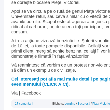
se doreşte blocarea Pieţei Victoriei.
Apoi se va circula pe o rută de genul Piaţa Victor
Universitate-retur, sau ceva similar cu o viteză de
avariile pornite. Scopul este atragerea atenţiei cu p
ridicat al carburanţilor, de aceea toţi participanţii 
consum.
A treia acţiune vizează benzinăriile. Şoferii vor ali
de 10 lei, la toate pompele disponibile. Ceilalţi vo
primii clienţi merg să achite benzina, ceilalţi îi vor 
demonstraţie filmată în faţa vânzătorilor.
Vă reamintesc că vorbim de un protest non-violent 
să dăm un exemplu de civilizaţie.
Cei interesaţi pot afla mai multe detalii pe pa
evenimentului (CLICK AICI).
Via | Facebook
17 comentarii
Etichete:
benzina
/
Bucuresti
/
Piata Victorie