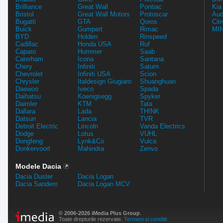
Brilliance
Great Wall
Pontiac
Kia
Bristol
Great Wall Motors
Protoscar
Aud
Bugatti
GTA
Qoros
Cit
Buick
Gumpert
Rimac
MIN
BYD
Holden
Rinspeed
Cadillac
Honda USA
Ruf
Caparo
Hummer
Saab
Caterham
Icona
Santana
Chery
Infiniti
Saturn
Chevrolet
Infiniti USA
Scion
Chrysler
Italdesign Giugiaro
Shuanghuan
Daewoo
Iveco
Spada
Daihatsu
Koenigsegg
Spyker
Daimler
KTM
Tata
Dallara
Lada
TH!NK
Datsun
Lancia
TVR
Detroit Electric
Lincoln
Vanda Electrics
Dodge
Lotus
VUHL
Dongfeng
Lynk&Co
Vulca
Donkervoort
Mahindra
Zenvo
Modele Dacia
Dacia Duster
Dacia Logan
Dacia Sandero
Dacia Logan MCV
© 2006-2026 iMedia Plus Group
.
Toate drepturile rezervate.
Termeni si conditii