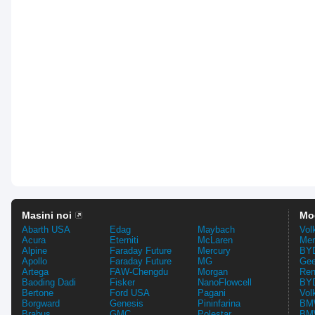
Masini noi
Mo
Abarth USA
Edag
Maybach
Vol
Acura
Eterniti
McLaren
Mer
Alpine
Faraday Future
Mercury
BYD
Apollo
Faraday Future
MG
Gee
Artega
FAW-Chengdu
Morgan
Ren
Baoding Dadi
Fisker
NanoFlowcell
BYD
Bertone
Ford USA
Pagani
Vol
Borgward
Genesis
Pininfarina
BMW
Brabus
GMC
Polestar
BMW