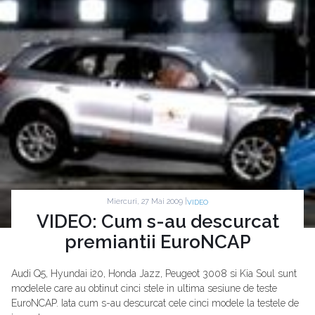
Miercuri, 27 Mai 2009 |
VIDEO
VIDEO: Cum s-au descurcat
premiantii EuroNCAP
Audi Q5, Hyundai i20, Honda Jazz, Peugeot 3008 si Kia Soul sunt
modelele care au obtinut cinci stele in ultima sesiune de teste
EuroNCAP. Iata cum s-au descurcat cele cinci modele la testele de