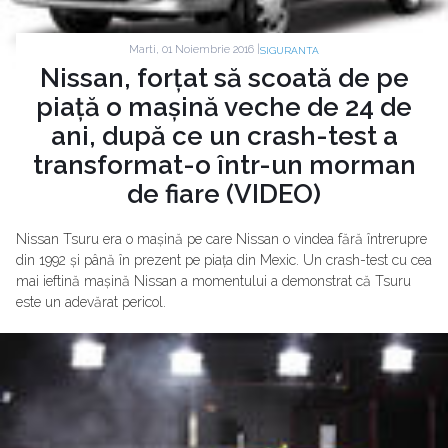
Marti, 01 Noiembrie 2016 |
SIGURANTA
Nissan, forțat să scoată de pe
piață o mașină veche de 24 de
ani, după ce un crash-test a
transformat-o într-un morman
de fiare (VIDEO)
Nissan Tsuru era o mașină pe care Nissan o vindea fără întrerupre
din 1992 și până în prezent pe piața din Mexic. Un crash-test cu cea
mai ieftină mașină Nissan a momentului a demonstrat că Tsuru
este un adevărat pericol.