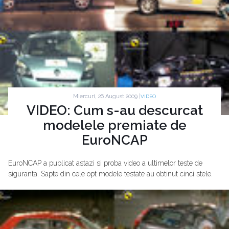
Miercuri, 26 August 2009 |
VIDEO
VIDEO: Cum s-au descurcat
modelele premiate de
EuroNCAP
EuroNCAP a publicat astazi si proba video a ultimelor teste de
siguranta. Sapte din cele opt modele testate au obtinut cinci stele.