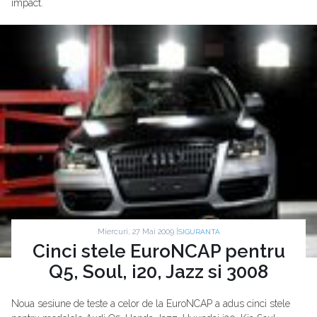
impact.
Miercuri, 27 Mai 2009 |
SIGURANTA
Cinci stele EuroNCAP pentru
Q5, Soul, i20, Jazz si 3008
Noua sesiune de teste a celor de la EuroNCAP a adus cinci stele