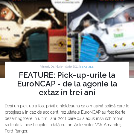
Vineri, 04 Noiembrie 2011 |
FEATURE
FEATURE: Pick-up-urile la
EuroNCAP - de la agonie la
extaz în trei ani
Deşi un pick-up a fost privit dintotdeauna ca o maşină solidă care te
protejează în caz de accident, rezultatele EuroNCAP au fost foarte
dezamăgitoare în ultimii ani. 2011 pare că a adus însă schimbări
radicale la acest capitol, odată cu lansările noilor VW Amarok şi
Ford Ranger.