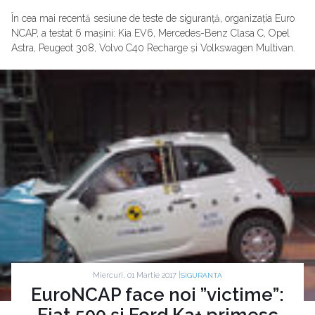
În cea mai recentă sesiune de teste de siguranță, organizația Euro
NCAP, a testat 6 mașini: Kia EV6, Mercedes-Benz Clasa C, Opel
Astra, Peugeot 308, Volvo C40 Recharge și Volkswagen Multivan.
Miercuri, 01 Martie 2017 |
SIGURANTA
EuroNCAP face noi ”victime”: