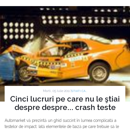
Marti, 05 Iulie 2011 |
STIATI CA...
Cinci lucruri pe care nu le ştiai
despre despre... crash teste
Automarket vă prezintă un ghid succint în lumea complicată a
testelor de impact. Iată elementele de bază pe care trebuie să le