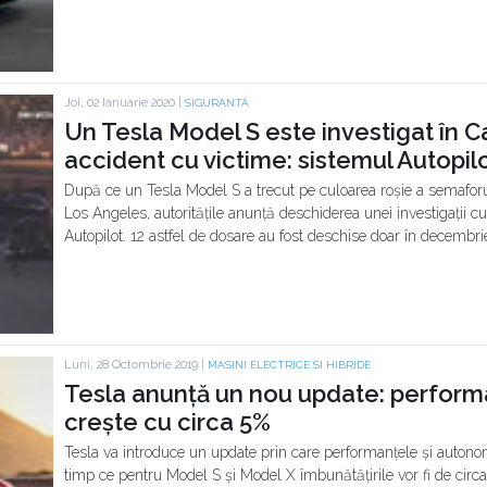
Joi, 02 Ianuarie 2020 |
SIGURANTA
Un Tesla Model S este investigat în C
accident cu victime: sistemul Autopilo
După ce un Tesla Model S a trecut pe culoarea roșie a semaforulu
Los Angeles, autoritățile anunță deschiderea unei investigații cu
Autopilot. 12 astfel de dosare au fost deschise doar în decembr
Luni, 28 Octombrie 2019 |
MASINI ELECTRICE SI HIBRIDE
Tesla anunță un nou update: performa
crește cu circa 5%
Tesla va introduce un update prin care performanțele și autonom
timp ce pentru Model S și Model X îmbunătățirile vor fi de circa