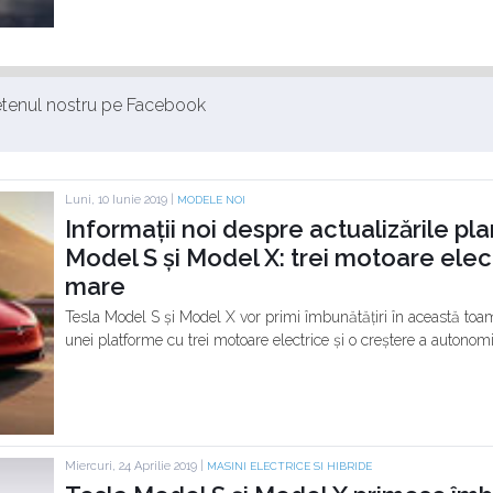
ietenul nostru pe Facebook
Luni, 10 Iunie 2019 |
MODELE NOI
Informații noi despre actualizările pl
Model S și Model X: trei motoare elec
mare
Tesla Model S și Model X vor primi îmbunătățiri în această toa
unei platforme cu trei motoare electrice și o creștere a autonomi
Miercuri, 24 Aprilie 2019 |
MASINI ELECTRICE SI HIBRIDE