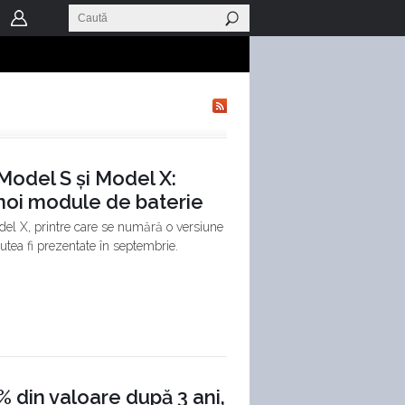
Model S și Model X:
 noi module de baterie
odel X, printre care se numără o versiune
putea fi prezentate în septembrie.
% din valoare după 3 ani,