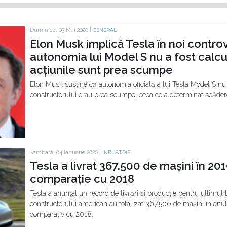
Duminica, 03 Mai 2020 |
GENERAL
Elon Musk implică Tesla în noi contro
autonomia lui Model S nu a fost calcu
acțiunile sunt prea scumpe
Elon Musk susține că autonomia oficială a lui Tesla Model S nu a
constructorului erau prea scumpe, ceea ce a determinat scădere
Sambata, 04 Ianuarie 2020 |
INDUSTRIE
Tesla a livrat 367.500 de mașini în 20
comparație cu 2018
Tesla a anunțat un record de livrări și producție pentru ultimul tr
constructorului american au totalizat 367.500 de mașini în anu
comparativ cu 2018.