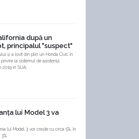
alifornia după un
t, principalul "suspect"
i și a lovit din plin un Honda Civic în
 privire la sistemul de asistență
ie 2019 în SUA.
nța lui Model 3 va
ia lui Model 3 vor crește cu circa 5%, în
 3%.