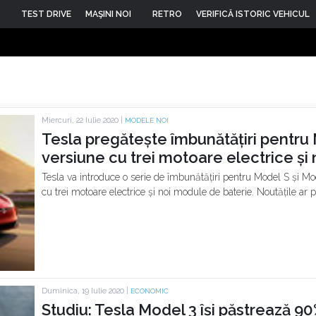
TEST DRIVE
MAŞINI NOI
RETRO
VERIFICĂ ISTORIC VEHICUL
Miercuri, 22 Iulie 2020 |
MODELE NOI
Tesla pregătește îmbunătățiri pentru 
versiune cu trei motoare electrice și
Tesla va introduce o serie de îmbunătățiri pentru Model S și M
cu trei motoare electrice și noi module de baterie. Noutățile ar 
Duminica, 19 Iulie 2020 |
ECONOMIC
Studiu: Tesla Model 3 își păstrează 90