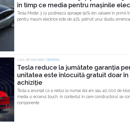
în timp ce media pentru mașinile ele
Tesla Model 3 își păstrează aproape 90% din valoare în primii tre
pentru mașini electrice este de 41%, potrivit unui studiu america
Luni, 06 Iulie 2020 |
GENERAL
Tesla reduce la jumătate garanția pe
unitatea este înlocuită gratuit doar în 
achiziție
Tesla a anunțat că a redus la numai doi ani sau 40.000 de kilom
media și ecranul touch, în contextul în care constructorul se co
componente.