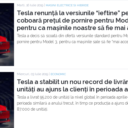
Marti, 16 Iulie 2019 |
MASINI ELECTRICE SI HIBRIDE
Tesla renunță la versiunile “ieftine” p
coboară prețul de pornire pentru Mod
pentru ca mașinile noastre să fie mai 
Tesla a decis să scoată din ofertă versiunile standard pentru Mo
pornire pentru Model 3, pentru ca mașinile sale să fie “mai acces
Miercuri, 03 Iulie 2019 |
ECONOMIC
Tesla a stabilit un nou record de livră
unități au ajuns la clienți în perioada a
Tesla a livrat 95.200 de unități la nivel global în perioada aprilie
perioada similară a anului trecut, în timp ce producția a ajuns
87.000 de unități.