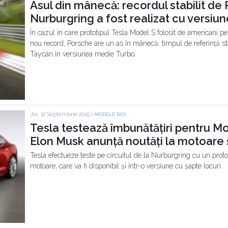
Asul din mânecă: recordul stabilit de
Nurburgring a fost realizat cu versi
În cazul în care prototipul Tesla Model S folosit de americani pe
nou record, Porsche are un as în mânecă: timpul de referință stab
Taycan în versiunea medie Turbo.
Joi, 12 Septembrie 2019 |
MODELE NOI
Tesla testează îmbunătățiri pentru Mo
Elon Musk anunță noutăți la motoare ș
Tesla efectueze teste pe circuitul de la Nurburgring cu un proto
motoare, care va fi disponibil și într-o versiune cu șapte locuri.