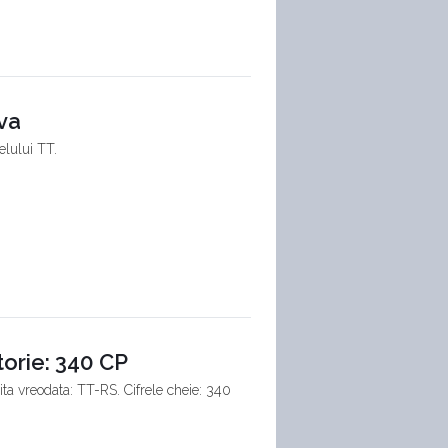
va
elului TT.
torie: 340 CP
ta vreodata: TT-RS. Cifrele cheie: 340