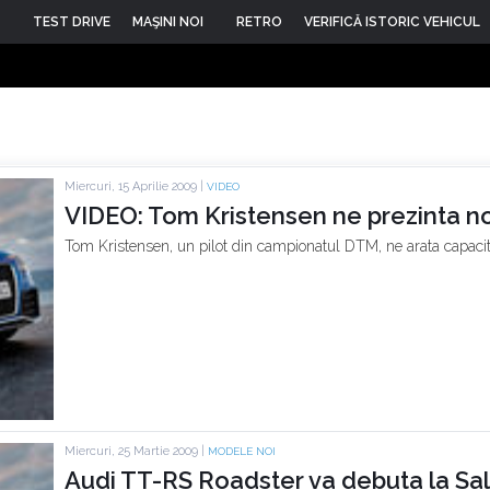
TEST DRIVE
MAŞINI NOI
RETRO
VERIFICĂ ISTORIC VEHICUL
Miercuri, 15 Aprilie 2009 |
VIDEO
VIDEO: Tom Kristensen ne prezinta n
Tom Kristensen, un pilot din campionatul DTM, ne arata capacit
Miercuri, 25 Martie 2009 |
MODELE NOI
Audi TT-RS Roadster va debuta la Sal