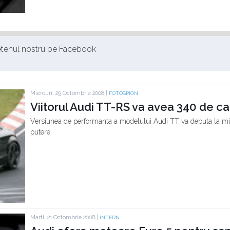
ietenul nostru pe Facebook
Miercuri, 29 Octombrie 2008 |
FOTOSPION
Viitorul Audi TT-RS va avea 340 de ca
Versiunea de performanta a modelului Audi TT va debuta la mij
putere.
Marti, 21 Octombrie 2008 |
INTERN