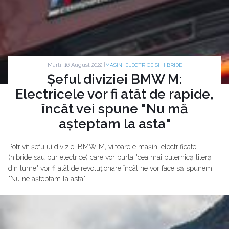
Marti, 16 August 2022 |
MASINI ELECTRICE SI HIBRIDE
Șeful diviziei BMW M:
Electricele vor fi atât de rapide,
încât vei spune "Nu mă
așteptam la asta"
Potrivit șefului diviziei BMW M, viitoarele mașini electrificate
(hibride sau pur electrice) care vor purta "cea mai puternică literă
din lume" vor fi atât de revoluționare încât ne vor face să spunem
"Nu ne așteptam la asta".