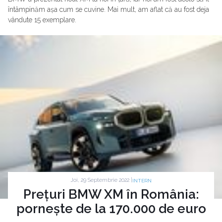
întâmpinăm așa cum se cuvine. Mai mult, am aflat că au fost deja
vândute 15 exemplare.
Joi, 29 Septembrie 2022 |
INTERN
Prețuri BMW XM în România:
pornește de la 170.000 de euro