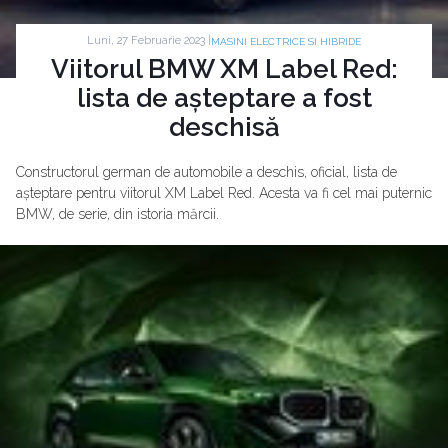
Luni, 27 Februarie 2023 |
MASINI ELECTRICE SI HIBRIDE
Viitorul BMW XM Label Red:
lista de așteptare a fost
deschisă
Constructorul german de automobile a deschis, oficial, lista de
așteptare pentru viitorul XM Label Red. Acesta va fi cel mai puternic
BMW, de serie, din istoria mărcii.