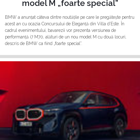
model M „foarte special”
BMW a anunțat câteva dintre noutățile pe care le pregătește pentru
acest an cu ocazia Concursului de Eleganță din Villa d’Este. În
cadrul evenimentului, bavarezii vor prezenta versiunea de
performanță i7 M70, alături de un nou model M cu două locuri,
descris de BMW ca fiind „foarte special”.