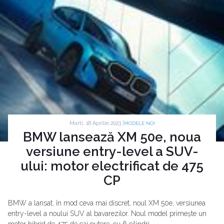
Marti, 18 Aprilie 2023 |
MODELE NOI
BMW lansează XM 50e, noua
versiune entry-level a SUV-
ului: motor electrificat de 475
CP
BMW a lansat, în mod ceva mai discret, noul XM 50e, versiunea
entry-level a noului SUV al bavarezilor. Noul model primește un