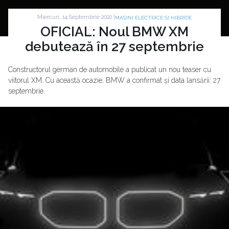
Miercuri, 14 Septembrie 2022 |
MASINI ELECTRICE SI HIBRIDE
OFICIAL: Noul BMW XM
debutează în 27 septembrie
Constructorul german de automobile a publicat un nou teaser cu
viitorul XM. Cu această ocazie, BMW a confirmat și data lansării: 27
septembrie.