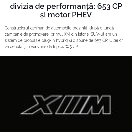
divizia de performanță: 653 CP
și motor PHEV
Constructorul german de automobile prezintă, după o lungă
campanie de promovare, primul XM din istorie. SUV-ul are un
sistem de propulsie plug-in hybrid și dispune de 653 CP. Ulterior
va debuta și o versiune de top cu 745 CP.