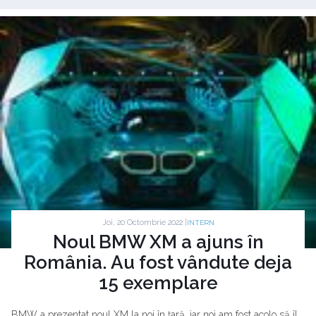
Joi, 20 Octombrie 2022 |
INTERN
Noul BMW XM a ajuns în
România. Au fost vândute deja
15 exemplare
BMW a prezentat noul XM la noi în țară, iar noi am fost acolo să îl