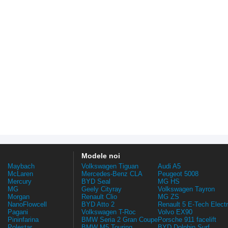
Modele noi
Maybach
Volkswagen Tiguan
Audi A5
McLaren
Mercedes-Benz CLA
Peugeot 5008
Mercury
BYD Seal
MG HS
MG
Geely Cityray
Volkswagen Tayron
Morgan
Renault Clio
MG ZS
NanoFlowcell
BYD Atto 2
Renault 5 E-Tech Electr
Pagani
Volkswagen T-Roc
Volvo EX90
Pininfarina
BMW Seria 2 Gran Coupe
Porsche 911 facelift
Polestar
BMW M5 Touring
BYD Dolphin Surf