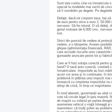
Sunt tare curios cine va înmatricula 
special la modelele mai vechi de cinc
să îi numărăm pe degete. Pe degetele
Defapt, dacă tot creştem taxa, hai să
de euro pentru orice e euro 2, 50.000 
non-euro. Să fie rotund. O să râdeţi, d
genul motoare de 6.000 cmc, non-euro,
sus.
Strict din punctul de vedere al protecţi
vedere, e o tâmpenie. Aveam posibilit
ghişee (administraţia financiară, RAR,
care exclude riscurile unor catastrofe
gunoaiele aruncate peste tot şi fabri
Care ar fi fost soluţia corectă pentru
hand? O taxă auto corectă, corelată cu
înmatriculare. Impozitele au fost mări
acum vor avea şi în continuare, în timp
problemă în plătirea unui impozit mai 
lovească cu creşterea impozitului nu au
atinşi de criză, în timp ce majoritatea
În mod aberant, guvernanţii au uitat 
voie să circule legal în ţara noastră. 
de maşini cu volanul pe partea dreaptă
asemenea vehicul o viaţă întreagă şi c
reamintesc că mulţi şoferi au problem
la un autovehicul cu transmisie manu