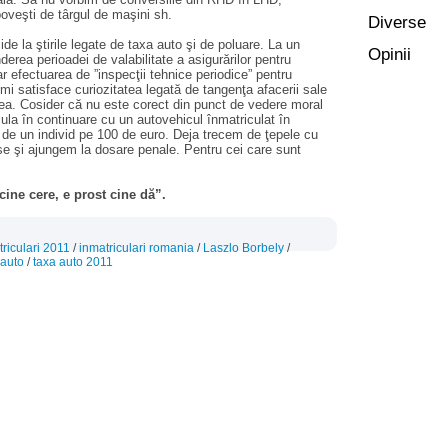
poveşti de târgul de maşini sh.
Diverse
 la ştirile legate de taxa auto şi de poluare. La un
Opinii
erea perioadei de valabilitate a asigurărilor pentru
r efectuarea de ”inspecţii tehnice periodice” pentru
mi satisface curiozitatea legată de tangenţa afacerii sale
tea. Cosider că nu este corect din punct de vedere moral
ula în continuare cu un autovehicul înmatriculat în
ă” de un individ pe 100 de euro. Deja trecem de ţepele cu
oase şi ajungem la dosare penale. Pentru cei care sunt
cine cere, e prost cine dă”.
riculari 2011
/
inmatriculari romania
/
Laszlo Borbely
/
 auto
/
taxa auto 2011