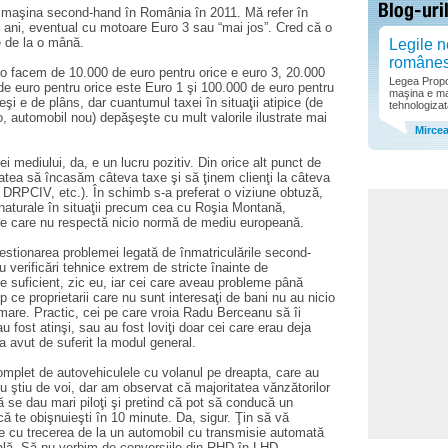
o maşina second-hand în România în 2011. Mă refer în
i ani, eventual cu motoare Euro 3 sau “mai jos”. Cred că o
 de la o mână.
Legile n
române
 o facem de 10.000 de euro pentru orice e euro 3, 20.000
Legea Propor
de euro pentru orice este Euro 1 şi 100.000 de euro pentru
maşina e ma
eşi e de plâns, dar cuantumul taxei în situaţii atipice (de
tehnologizat
 automobil nou) depăşeşte cu mult valorile ilustrate mai
Mirce
ei mediului, da, e un lucru pozitiv. Din orice alt punct de
atea să încasăm câteva taxe şi să ţinem clienţi la câteva
 DRPCIV, etc.). În schimb s-a preferat o viziune obtuză,
 naturale în situaţii precum cea cu Roşia Montană,
cile care nu respectă nicio normă de mediu europeană.
 gestionarea problemei legată de înmatriculările second-
 verificări tehnice extrem de stricte înainte de
te suficient, zic eu, iar cei care aveau probleme până
 ce proprietarii care nu sunt interesaţi de bani nu au nicio
mare. Practic, cei pe care vroia Radu Berceanu să îi
 fost atinşi, sau au fost loviţi doar cei care erau deja
 a avut de suferit la modul general.
complet de autovehiculele cu volanul pe dreapta, care au
Nu ştiu de voi, dar am observat că majoritatea vănzătorilor
 se dau mari piloţi şi pretind că pot să conducă un
ă te obişnuieşti în 10 minute. Da, sigur. Ţin să vă
e cu trecerea de la un automobil cu transmisie automată
ală. Să nu vorbim de conversiile din RHD în LHD,