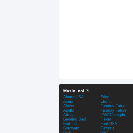
Masini noi
Abarth USA
Edag
Acura
Eterniti
Alpine
Faraday Future
Apollo
Faraday Future
Artega
FAW-Chengdu
Baoding Dadi
Fisker
Bertone
Ford USA
Borgward
Genesis
Brabus
GMC