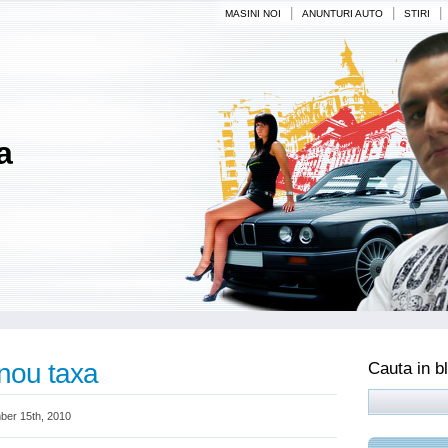
|
|
|
MASINI NOI
ANUNTURI AUTO
STIRI
a
 nou taxa
Cauta in b
er 15th, 2010