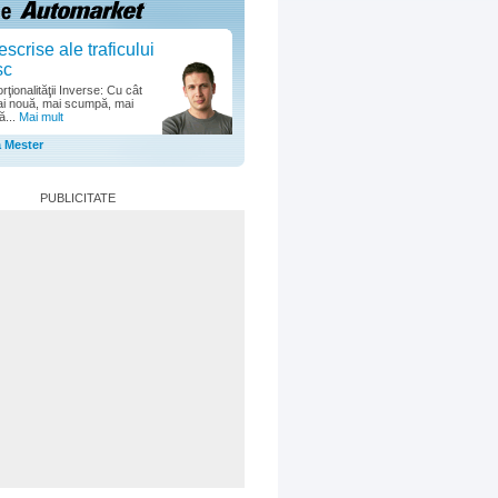
escrise ale traficului
sc
ţionalităţii Inverse: Cu cât
i nouă, mai scumpă, mai
ă...
Mai mult
a Mester
PUBLICITATE