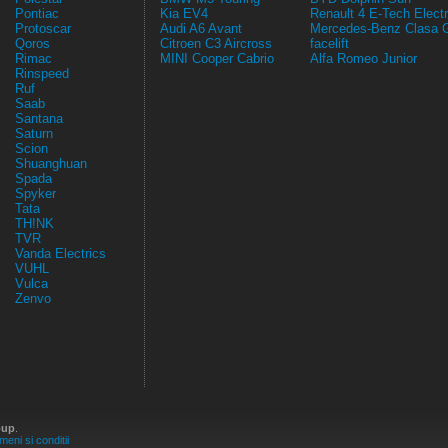
Pontiac
Kia EV4
Renault 4 E-Tech Electr
Protoscar
Audi A6 Avant
Mercedes-Benz Clasa 
Qoros
Citroen C3 Aircross
facelift
Rimac
MINI Cooper Cabrio
Alfa Romeo Junior
Rinspeed
Ruf
Saab
Santana
Saturn
Scion
Shuanghuan
Spada
Spyker
Tata
TH!NK
TVR
Vanda Electrics
VUHL
Vulca
Zenvo
oup
.
meni si conditii