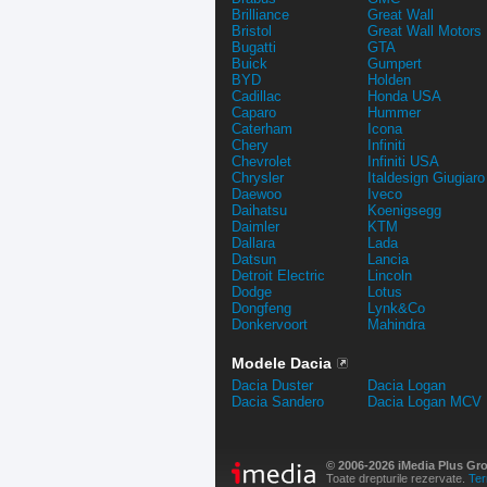
Brilliance
Great Wall
Bristol
Great Wall Motors
Bugatti
GTA
Buick
Gumpert
BYD
Holden
Cadillac
Honda USA
Caparo
Hummer
Caterham
Icona
Chery
Infiniti
Chevrolet
Infiniti USA
Chrysler
Italdesign Giugiaro
Daewoo
Iveco
Daihatsu
Koenigsegg
Daimler
KTM
Dallara
Lada
Datsun
Lancia
Detroit Electric
Lincoln
Dodge
Lotus
Dongfeng
Lynk&Co
Donkervoort
Mahindra
Modele Dacia
Dacia Duster
Dacia Logan
Dacia Sandero
Dacia Logan MCV
© 2006-2026 iMedia Plus Gr
Toate drepturile rezervate.
Ter