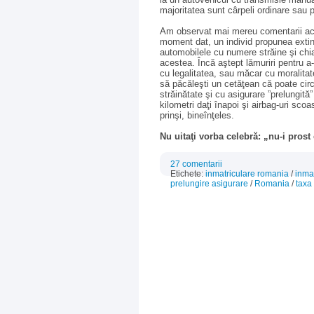
majoritatea sunt cârpeli ordinare sau 
Am observat mai mereu comentarii acide
moment dat, un individ propunea extind
automobilele cu numere străine şi chia
acestea. Încă aştept lămuriri pentru a-
cu legalitatea, sau măcar cu moralita
să păcăleşti un cetăţean că poate circ
străinătate şi cu asigurare ”prelungit
kilometri daţi înapoi şi airbag-uri sc
prinşi, bineînţeles.
Nu uitaţi vorba celebră: „nu-i prost 
27 comentarii
Etichete:
inmatriculare romania
/
inmat
prelungire asigurare
/
Romania
/
taxa