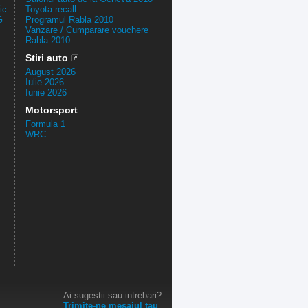
ic
Toyota recall
G
Programul Rabla 2010
Vanzare / Cumparare vouchere
Rabla 2010
Stiri auto
August 2026
Iulie 2026
Iunie 2026
Motorsport
Formula 1
WRC
Ai sugestii sau intrebari?
Trimite-ne mesajul tau