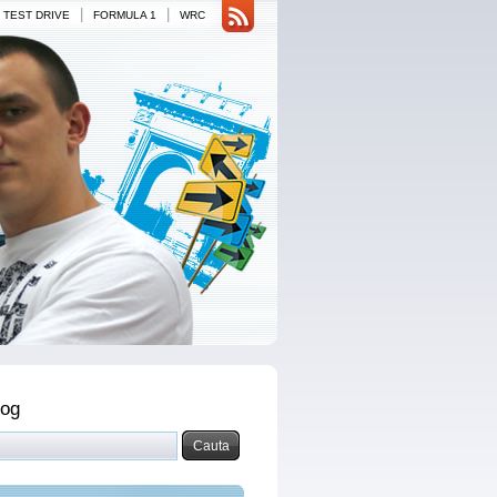
|
|
TEST DRIVE
FORMULA 1
WRC
log