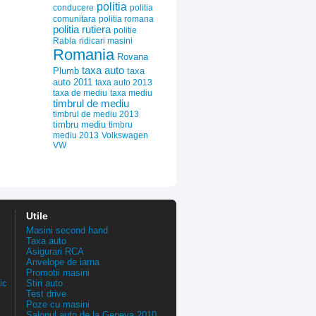
politia
conducere
politia
comunitara
politia romana
politia rutiera
politie
Rabla
ridicari masini
Romania
Rovana
taxa auto
Plumb
taxa
auto 2011
taxa auto 2013
taxa de mediu
taxa mediu
timbrul de mediu
timbrul de mediu 2013
timbru mediu
timbru
mediu 2013
Volkswagen
VW
Utile
Masini second hand
Taxa auto
Asigurari RCA
Anvelope de iarna
Promotii masini
ic
Stiri auto
Test drive
Poze cu masini
Salonul auto de la Geneva 2010