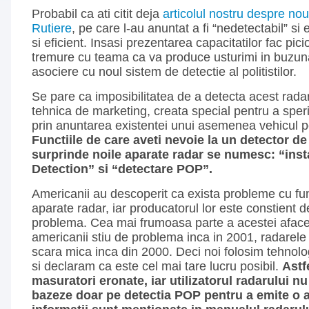
Probabil ca ati citit deja
articolul nostru despre noul
Rutiere
, pe care l-au anuntat a fi “nedetectabil” si 
si eficient. Insasi prezentarea capacitatilor fac pici
tremure cu teama ca va produce usturimi in buzun
asociere cu noul sistem de detectie al politistilor.
Se pare ca imposibilitatea de a detecta acest rada
tehnica de marketing, creata special pentru a sper
prin anuntarea existentei unui asemenea vehicul pe
Functiile de care aveti nevoie la un detector de
surprinde noile aparate radar se numesc: “ins
Detection” si “detectare POP”.
Americanii au descoperit ca exista probleme cu fu
aparate radar, iar producatorul lor este constient 
problema. Cea mai frumoasa parte a acestei aface
americanii stiu de problema inca in 2001, radarele 
scara mica inca din 2000. Deci noi folosim tehnol
si declaram ca este cel mai tare lucru posibil.
Astf
masuratori eronate, iar utilizatorul radarului nu
bazeze doar pe detectia POP pentru a emite o