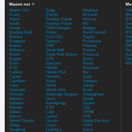
Masini noi
Mo
Abarth USA
Edag
Maybach
Vol
Acura
Eterniti
McLaren
Mer
Alpine
Faraday Future
Mercury
BYD
Apollo
Faraday Future
MG
Gee
Artega
FAW-Chengdu
Morgan
Ren
Baoding Dadi
Fisker
NanoFlowcell
BYD
Bertone
Ford USA
Pagani
Vol
Borgward
Genesis
Pininfarina
BMW
Brabus
GMC
Polestar
BMW
Brilliance
Great Wall
Pontiac
Kia
Bristol
Great Wall Motors
Protoscar
Aud
Bugatti
GTA
Qoros
Cit
Buick
Gumpert
Rimac
MIN
BYD
Holden
Rinspeed
Cadillac
Honda USA
Ruf
Caparo
Hummer
Saab
Caterham
Icona
Santana
Chery
Infiniti
Saturn
Chevrolet
Infiniti USA
Scion
Chrysler
Italdesign Giugiaro
Shuanghuan
Daewoo
Iveco
Spada
Daihatsu
Koenigsegg
Spyker
Daimler
KTM
Tata
Dallara
Lada
TH!NK
Datsun
Lancia
TVR
Detroit Electric
Lincoln
Vanda Electrics
Dodge
Lotus
VUHL
Dongfeng
Lynk&Co
Vulca