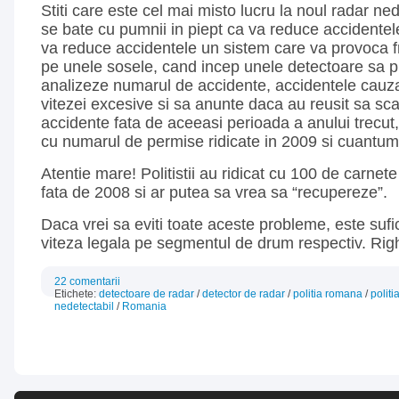
Stiti care este cel mai misto lucru la noul radar ned
se bate cu pumnii in piept ca va reduce accidente
va reduce accidentele un sistem care va provoca fr
pe unele sosele, cand incep unele detectoare sa pi
analizeze numarul de accidente, accidentele cauz
vitezei excesive si sa anunte daca au reusit sa s
accidente fata de aceeasi perioada a anului trecut, 
cu numarul de permise ridicate in 2009 si cuantum
Atentie mare! Politistii au ridicat cu 100 de carnet
fata de 2008 si ar putea sa vrea sa “recupereze”.
Daca vrei sa eviti toate aceste probleme, este sufic
viteza legala pe segmentul de drum respectiv. Righ
22 comentarii
Etichete:
detectoare de radar
/
detector de radar
/
politia romana
/
politi
nedetectabil
/
Romania