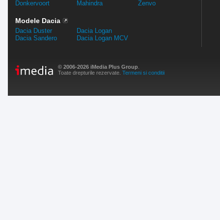
Donkervoort
Mahindra
Zenvo
Modele Dacia
Dacia Duster
Dacia Logan
Dacia Sandero
Dacia Logan MCV
© 2006-2026 iMedia Plus Group
.
Toate drepturile rezervate.
Termeni si conditii