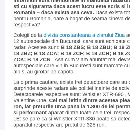
informatii sunt mentionate in manualul radarul
sti cu siguranta daca acest lucru este scris si
Romania – daca exista asa ceva.
Daca exista to
pentru Romania, oare a bagat de seama cineva d
respectiva?
Colegii de la
divizia constanteana a ziarului Ziua
au
12 autospeciale din Bucuresti care sunt echipate 
radar. Acestea sunt:
B 18 ZBS; B 18 ZBU; B 18 Z
18 ZBZ; B 18 ZCA; B 18 ZCF; B 18 ZCH; B 18 ZC
ZCK; B 18 ZCN
. Asa cum v-am anuntat mai devre
autospeciale care vin in Bucuresti sunt marcate cu “
alb si au girofar pe capota.
La o prima cautare, exista trei detectoare care au
surprinde aceste radare ale politiei inainte de activ
Detectoarele respective sunt: Whistler XTR-690 , 
Valentine One.
Cel mai ieftin dintre acestea ple
ron, iar preturile urca pana la 1.800 de lei pen
si performant aparat
dintre toate cele trei, respe
LE: se pare ca si Whistler XTR-330 poate sa detect
aparatul respectiv are pretul de 325 ron.