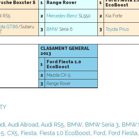
Ford Fiesta 1.
rsche Boxster S
1
Range Rover
1
EcoBoost
i RS5
2
Mercedes-Benz
SL550
2
Kia Forte
ota GT86
/Subaru
3
BMW
Seria 6
3
Toyota Prius
Z
CLASAMENT GENERAL
2013
Ford Fiesta 1.0
1
EcoBoost
2
Mazda CX-5
3
Range Rover
TY
di
,
Audi Allroad
,
Audi RS5
,
BMW
,
BMW Seria 3
,
BMW S
-5
,
CX5
,
Fiesta
,
Fiesta 1.0 EcoBoost
,
Ford
,
Ford Fiesta