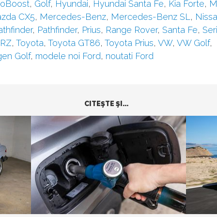
coBoost
,
Golf
,
Hyundai
,
Hyundai Santa Fe
,
Kia Forte
,
M
zda CX5
,
Mercedes-Benz
,
Mercedes-Benz SL
,
Niss
thfinder
,
Pathfinder
,
Prius
,
Range Rover
,
Santa Fe
,
Ser
BRZ
,
Toyota
,
Toyota GT86
,
Toyota Prius
,
VW
,
VW Golf
,
en Golf
,
modele noi Ford
,
noutati Ford
CITEŞTE ŞI...