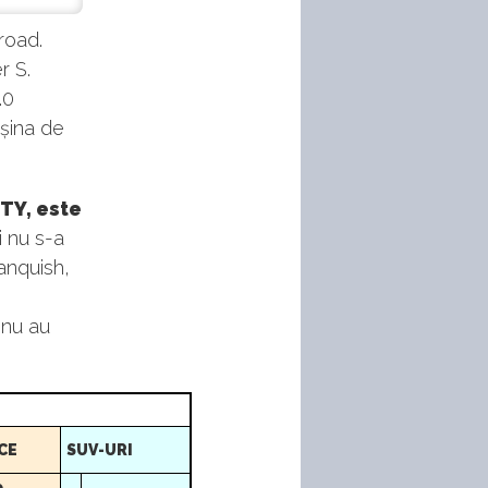
road.
r S.
.0
așina de
OTY, este
i nu s-a
anquish,
 nu au
CE
SUV-URI