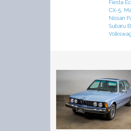
Fiesta E
CX-5
,
Ma
Nissan Pa
Subaru 
Volkswag