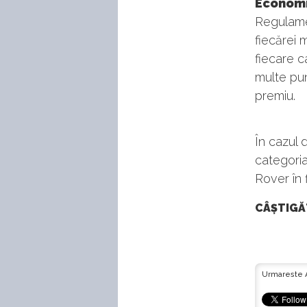
Economic
Regulamen
fiecărei 
fiecare c
multe pun
premiu.
În cazul 
categori
Rover în f
CÂȘTIGĂ
Urmareste 