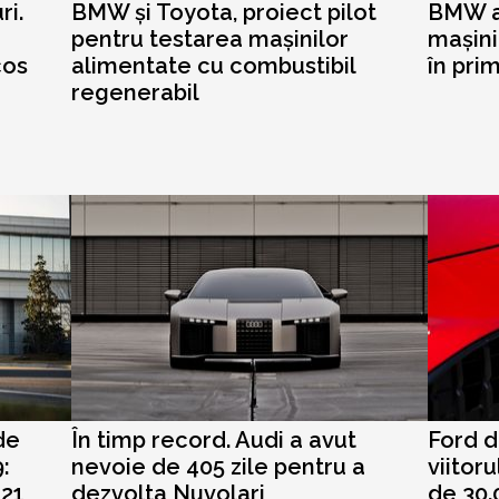
ri.
BMW și Toyota, proiect pilot
BMW a
pentru testarea mașinilor
mașin
cos
alimentate cu combustibil
în pri
regenerabil
de
În timp record. Audi a avut
Ford d
:
nevoie de 405 zile pentru a
viitoru
 21
dezvolta Nuvolari
de 30.