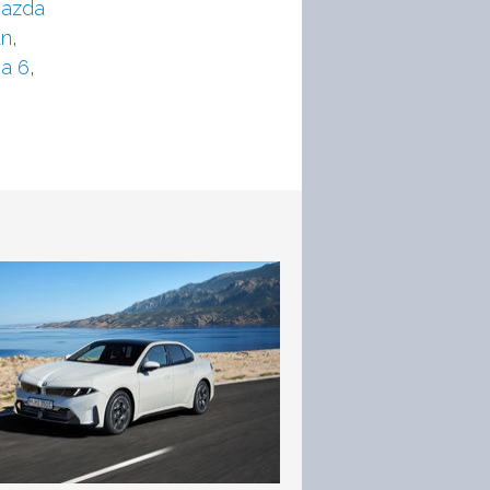
azda
an
,
ia 6
,