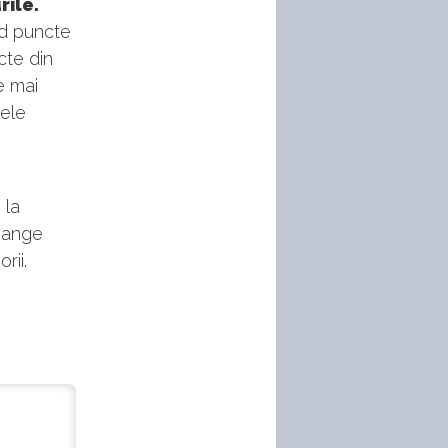
rile.
nd puncte
cte din
e mai
rele
 la
 Range
rii.