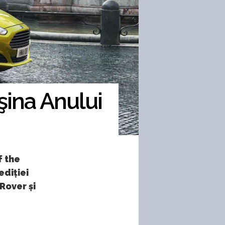
şina Anului
f the
ediției
Rover și