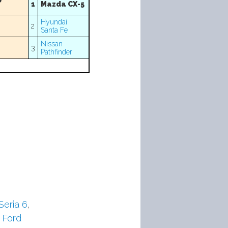
0
1
Mazda CX-5
Hyundai
2
Santa Fe
Nissan
3
Pathfinder
eria 6
,
,
Ford