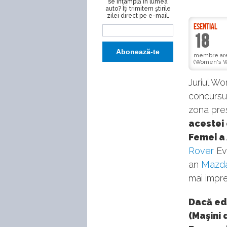
se întâmplă în lumea
auto? Îţi trimitem ştirile
zilei direct pe e-mail.
ESENTIAL
18
membre are 
(Women's Wo
Juriul Wo
concursul
zona pres
acestei 
Femei a 
Rover
Evo
an
Mazd
mai impre
Dacă ed
(Maşini 