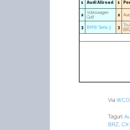
1
Audi Allroad
1
Po
Volkswagen
2
2
Aud
Golf
Toy
3
BMW Seria 3
3
BR
Via
WCO
Taguri:
Au
BRZ
,
CX