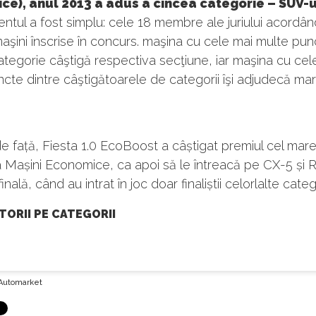
e), anul 2013 a adus a cincea categorie – SUV-u
tul a fost simplu: cele 18 membre ale juriului acordâ
maşini înscrise în concurs. maşina cu cele mai multe pun
ategorie câştigă respectiva secţiune, iar maşina cu cel
cte dintre câştigătoarele de categorii îşi adjudecă ma
de față, Fiesta 1.0 EcoBoost a câștigat premiul cel mare
a Mașini Economice, ca apoi să le întreacă pe CX-5 și
inală, când au intrat în joc doar finaliștii celorlalte catego
TORII PE CATEGORII
Automarket