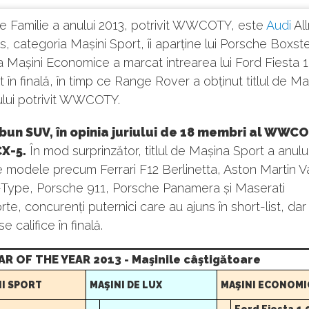
e Familie a anului 2013, potrivit WWCOTY, este
Audi
All
s, categoria Mașini Sport, îi aparține lui Porsche Boxste
 Mașini Economice a marcat intrearea lui Ford Fiesta 1
în finală, în timp ce Range Rover a obținut titlul de M
ului potrivit WWCOTY.
bun SUV, în opinia juriului de 18 membri al WWC
X-5.
În mod surprinzător, titlul de Mașina Sport a anulu
re modele precum Ferrari F12 Berlinetta, Aston Martin V
-Type, Porsche 911, Porsche Panamera și Maserati
te, concurenți puternici care au ajuns în short-list, dar
se califice în finală.
 OF THE YEAR 2013 - Maşinile câştigătoare
NI SPORT
MAŞINI DE LUX
MAŞINI ECONOMI