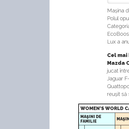
Mașina d
Polul opu
Categoria
EcoBoost 
Lux a an
Cel mai 
Mazda C
jucat înt
Jaguar F
Quattopor
reușit să 
WOMEN'S WORLD CAR
MAŞINI DE
MAŞI
FAMILIE