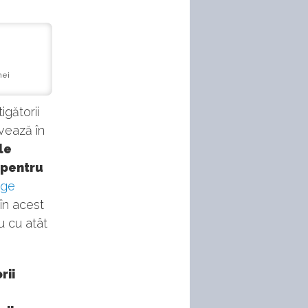
mei
igătorii
ivează în
le
 pentru
nge
în acest
u cu atât
rii