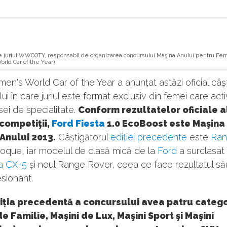
juriul WWCOTY, responsabil de organizarea concursului Maşina Anului pentru Fe
rld Car of the Year)
men's World Car of the Year a anunţat astăzi oficial câşt
ui în care juriul este format exclusiv din femei care act
ei de specialitate.
Conform rezultatelor oficiale a
competiţii,
Ford Fiesta
1.0 EcoBoost este Maşina
Anului 2013.
Câștigătorul
ediției precedente
este
Ra
que, iar modelul de clasă mică de la
Ford
a surclasat 
a CX-5
și noul Range Rover, ceea ce face rezultatul să
sionant.
iția precedentă a concursului avea patru catego
de Familie, Maşini de Lux, Maşini Sport şi Maşini