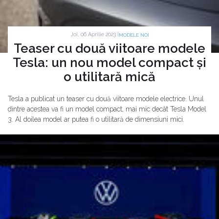
Joi, 06 Aprilie 2023 |
MODELE NOI
Teaser cu două viitoare modele
Tesla: un nou model compact și
o utilitară mică
Tesla a publicat un teaser cu două viitoare modele electrice. Unul
dintre acestea va fi un model compact, mai mic decât Tesla Model
3. Al doilea model ar putea fi o utilitară de dimensiuni mici.