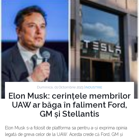
Duminica, 01 Octombrie 2023 |
INDUSTRIE
Elon Musk: cerințele membrilor
UAW ar băga în faliment Ford,
GM și Stellantis
Elon Musk s-a folosit de platforma sa pentru a-și exprima opinia
legată de greva celor de la UAW. Acesta crede că Ford, GM și