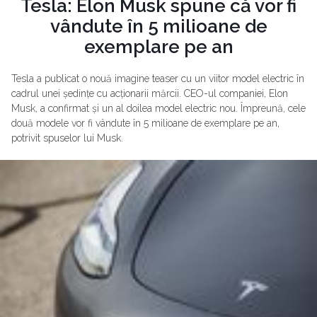
Tesla: Elon Musk spune că vor fi
vândute în 5 milioane de
exemplare pe an
Tesla a publicat o nouă imagine teaser cu un viitor model electric în
cadrul unei ședințe cu acționarii mărcii. CEO-ul companiei, Elon
Musk, a confirmat și un al doilea model electric nou. Împreună, cele
două modele vor fi vândute în 5 milioane de exemplare pe an,
potrivit spuselor lui Musk.