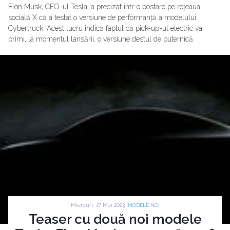
Elon Musk, CEO-ul Tesla, a precizat într-o postare pe rețeaua
socială X că a testat o versiune de performanță a modelului
Cybertruck. Acest lucru indică faptul că pick-up-ul electric va
primi, la momentul lansării, o versiune destul de puternică.
Miercuri, 17 Mai 2023 |
MODELE NOI
Teaser cu două noi modele