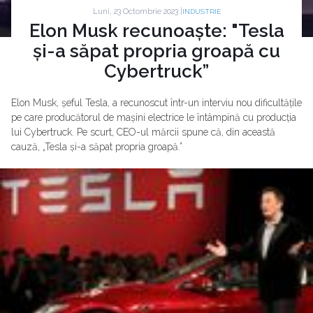
Luni, 23 Octombrie 2023 |
INDUSTRIE
Elon Musk recunoaște: "Tesla
și-a săpat propria groapă cu
Cybertruck”
Elon Musk, șeful Tesla, a recunoscut într-un interviu nou dificultățile
pe care producătorul de mașini electrice le întâmpină cu producția
lui Cybertruck. Pe scurt, CEO-ul mărcii spune că, din această
cauză, „Tesla și-a săpat propria groapă.”