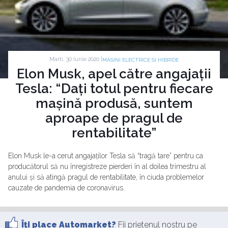
Marti, 30 Iunie 2020 |
MASINI ELECTRICE SI HIBRIDE
Elon Musk, apel către angajații
Tesla: “Dați totul pentru fiecare
mașină produsă, suntem
aproape de pragul de
rentabilitate”
Elon Musk le-a cerut angajaților Tesla să “tragă tare” pentru ca
producătorul să nu înregistreze pierderi în al doilea trimestru al
anului și să atingă pragul de rentabilitate, în ciuda problemelor
cauzate de pandemia de coronavirus.
Îţi place Automarket?
Fii prietenul nostru pe