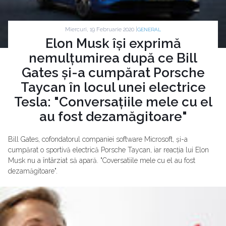
Miercuri, 19 Februarie 2020 |
GENERAL
Elon Musk își exprimă
nemulțumirea după ce Bill
Gates și-a cumpărat Porsche
Taycan în locul unei electrice
Tesla: "Conversațiile mele cu el
au fost dezamăgitoare"
Bill Gates, cofondatorul companiei software Microsoft, și-a
cumpărat o sportivă electrică Porsche Taycan, iar reacția lui Elon
Musk nu a întârziat să apară. "Coversatiile mele cu el au fost
dezamăgitoare".