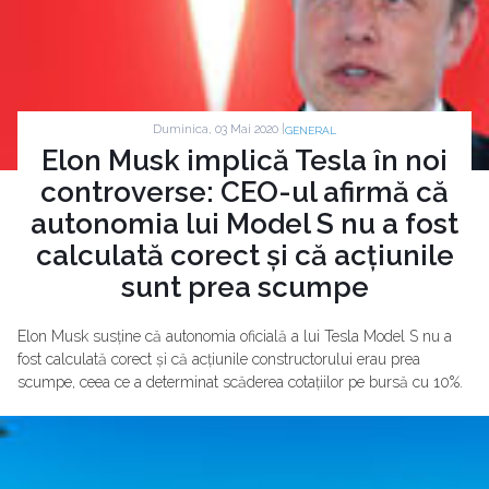
Duminica, 03 Mai 2020 |
GENERAL
Elon Musk implică Tesla în noi
controverse: CEO-ul afirmă că
autonomia lui Model S nu a fost
calculată corect și că acțiunile
sunt prea scumpe
Elon Musk susține că autonomia oficială a lui Tesla Model S nu a
fost calculată corect și că acțiunile constructorului erau prea
scumpe, ceea ce a determinat scăderea cotațiilor pe bursă cu 10%.