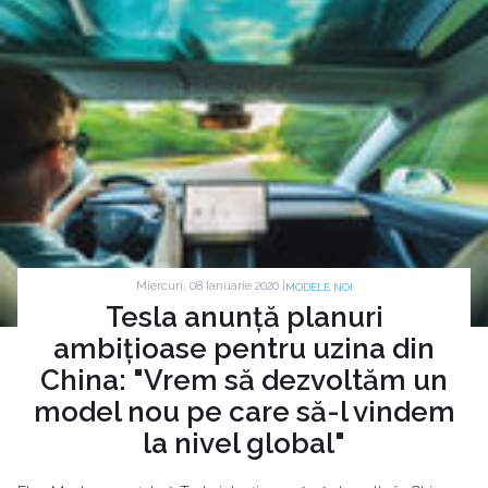
Miercuri, 08 Ianuarie 2020 |
MODELE NOI
Tesla anunță planuri
ambițioase pentru uzina din
China: "Vrem să dezvoltăm un
model nou pe care să-l vindem
la nivel global"