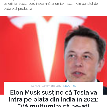
baterii, iar acest lucru înseamnă anumite “riscuri” din punctul de
vedere al producției.
Luni, 05 Octombrie 2020 |
INDUSTRIE
Elon Musk susține că Tesla va
intra pe piața din India în 2021:
“Vă mulțumim că ne-ați