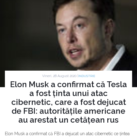
Vineri, 28 August 2020 |
INDUSTRIE
Elon Musk a confirmat că Tesla
a fost ținta unui atac
cibernetic, care a fost dejucat
de FBI: autoritățile americane
au arestat un cetățean rus
Elon Musk a confirmat că FBI a dejucat un atac cibernetic ce țintea