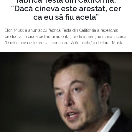
“Dacă cineva este arestat, cer
ca eu să fiu acela”
Elon Musk a anunțat că fabrica Tesla din California a redeschis
producția, în ciuda ordinului autorităților de a menține uzina închisă.
“Dacă cineva este arestat, cer ca eu să fiu acela,” a declarat Musk.