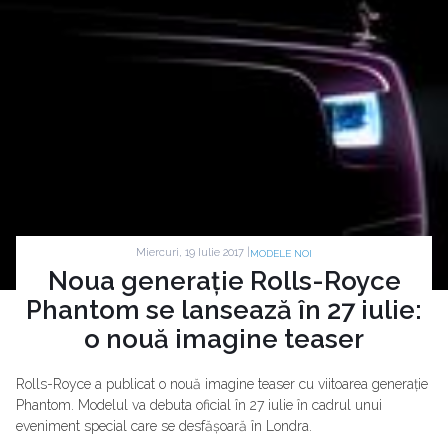
Miercuri, 19 Iulie 2017 |
MODELE NOI
Noua generație Rolls-Royce
Phantom se lansează în 27 iulie:
o nouă imagine teaser
Rolls-Royce a publicat o nouă imagine teaser cu viitoarea generație
Phantom. Modelul va debuta oficial în 27 iulie în cadrul unui
eveniment special care se desfășoară în Londra.