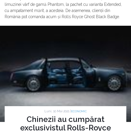
limuzinei vârf de gamă Phantom, la pachet cu varianta Extended,
cu ampatament mărit, a acesteia. De asemenea, clienții din
România pot comanda acum și Rolls Royce Ghost Black Badge.
Luni, 10 Mai 2021 |
ECONOMIC
Chinezii au cumpărat
exclusivistul Rolls-Royce