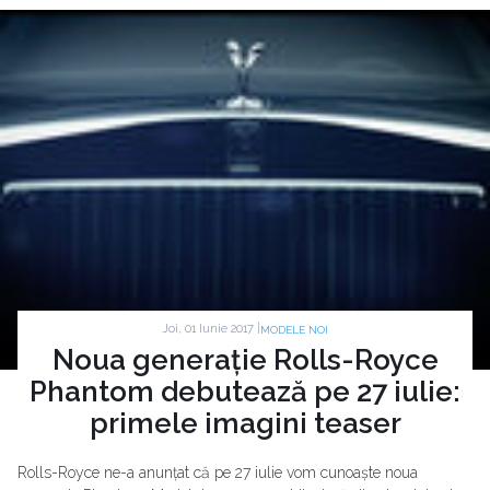
Joi, 01 Iunie 2017 |
MODELE NOI
Noua generație Rolls-Royce
Phantom debutează pe 27 iulie:
primele imagini teaser
Rolls-Royce ne-a anunțat că pe 27 iulie vom cunoaște noua