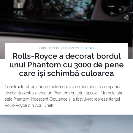
Luni, 08 Februarie 2021 |
MODELE NOI
Rolls-Royce a decorat bordul
unui Phantom cu 3000 de pene
care își schimbă culoarea
Constructorul britanic de automobile a colaborat cu o companie
elvețiană pentru a crea un Phantom cu totul special. Numele său
este Phantom Iridescent Opulence și a fost livrat reprezentanței
Rolls-Royce din Abu Dhabi.