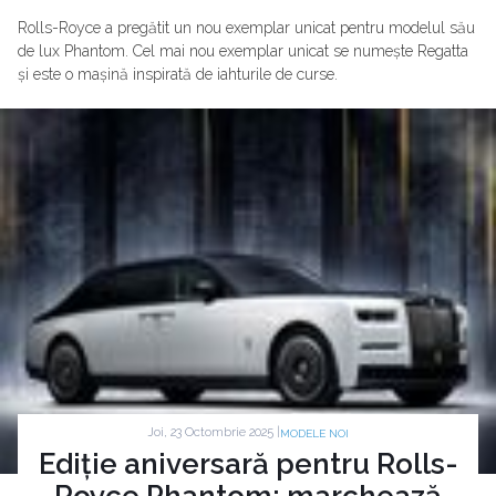
Rolls-Royce a pregătit un nou exemplar unicat pentru modelul său
de lux Phantom. Cel mai nou exemplar unicat se numește Regatta
și este o mașină inspirată de iahturile de curse.
Joi, 23 Octombrie 2025 |
MODELE NOI
Ediție aniversară pentru Rolls-
Royce Phantom: marchează