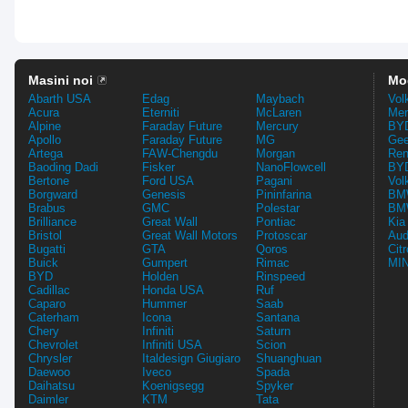
Masini noi
Mo
Abarth USA
Edag
Maybach
Vol
Acura
Eterniti
McLaren
Mer
Alpine
Faraday Future
Mercury
BYD
Apollo
Faraday Future
MG
Gee
Artega
FAW-Chengdu
Morgan
Ren
Baoding Dadi
Fisker
NanoFlowcell
BYD
Bertone
Ford USA
Pagani
Vol
Borgward
Genesis
Pininfarina
BMW
Brabus
GMC
Polestar
BMW
Brilliance
Great Wall
Pontiac
Kia
Bristol
Great Wall Motors
Protoscar
Aud
Bugatti
GTA
Qoros
Cit
Buick
Gumpert
Rimac
MIN
BYD
Holden
Rinspeed
Cadillac
Honda USA
Ruf
Caparo
Hummer
Saab
Caterham
Icona
Santana
Chery
Infiniti
Saturn
Chevrolet
Infiniti USA
Scion
Chrysler
Italdesign Giugiaro
Shuanghuan
Daewoo
Iveco
Spada
Daihatsu
Koenigsegg
Spyker
Daimler
KTM
Tata