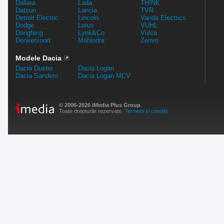
Dallara
Lada
TH!NK
Datsun
Lancia
TVR
Detroit Electric
Lincoln
Vanda Electrics
Dodge
Lotus
VUHL
Dongfeng
Lynk&Co
Vulca
Donkervoort
Mahindra
Zenvo
Modele Dacia
Dacia Duster
Dacia Logan
Dacia Sandero
Dacia Logan MCV
© 2006-2026 iMedia Plus Group
.
Toate drepturile rezervate.
Termeni si conditii