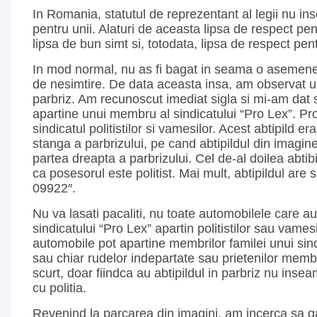
In Romania, statutul de reprezentant al legii nu i
pentru unii. Alaturi de aceasta lipsa de respect pen
lipsa de bun simt si, totodata, lipsa de respect pen
In mod normal, nu as fi bagat in seama o asemenea
de nesimtire. De data aceasta insa, am observat un
parbriz. Am recunoscut imediat sigla si mi-am da
apartine unui membru al sindicatului “Pro Lex”. Pr
sindicatul politistilor si vamesilor. Acest abtipild e
stanga a parbrizului, pe cand abtipildul din imagin
partea dreapta a parbrizului. Cel de-al doilea abtib
ca posesorul este politist. Mai mult, abtipildul are 
09922″.
Nu va lasati pacaliti, nu toate automobilele care au 
sindicatului “Pro Lex” apartin politistilor sau vames
automobile pot apartine membrilor familei unui sind
sau chiar rudelor indepartate sau prietenilor membr
scurt, doar fiindca au abtipildul in parbriz nu ins
cu politia.
Revenind la parcarea din imagini, am incerca sa 