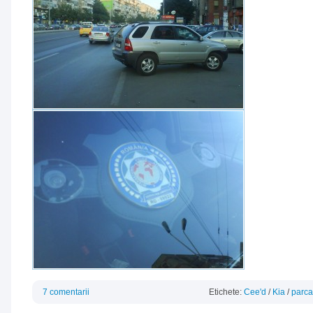
7 comentarii
Etichete:
Cee'd
/
Kia
/
parca