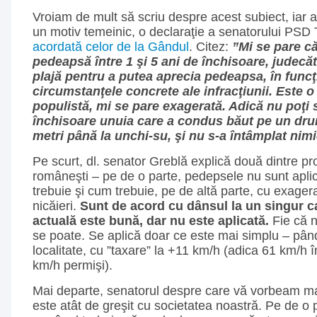
Vroiam de mult să scriu despre acest subiect, iar a
un motiv temeinic, o declaraţie a senatorului PSD 
acordată celor de la Gândul
. Citez:
”Mi se pare c
pedeapsă între 1 şi 5 ani de închisoare, judecăt
plajă pentru a putea aprecia pedeapsa, în funcţ
circumstanţele concrete ale infracţiunii. Este 
populistă, mi se pare exagerată. Adică nu poţi s
închisoare unuia care a condus băut pe un dru
metri până la unchi-su, şi nu s-a întâmplat nimi
Pe scurt, dl. senator Greblă explică două dintre pr
româneşti – pe de o parte, pedepsele nu sunt apli
trebuie şi cum trebuie, pe de altă parte, cu exag
nicăieri.
Sunt de acord cu dânsul la un singur ca
actuală este bună, dar nu este aplicată.
Fie că n
se poate. Se aplică doar ce este mai simplu – pân
localitate, cu ”taxare” la +11 km/h (adica 61 km/h î
km/h permişi).
Mai departe, senatorul despre care vă vorbeam ma
este atât de greşit cu societatea noastră. Pe de o 