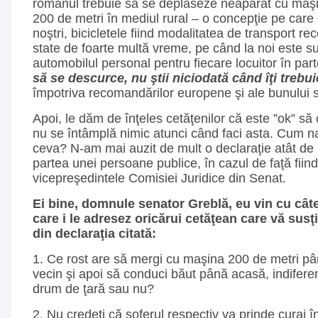
românul trebuie să se deplaseze neapărat cu maşin
200 de metri în mediul rural – o concepţie pe care o 
noştri, bicicletele fiind modalitatea de transport r
state de foarte multă vreme, pe când la noi este su
automobilul personal pentru fiecare locuitor în par
să se descurce, nu ştii niciodată când îţi trebui
împotriva recomandărilor europene şi ale bunului s
Apoi, le dăm de înţeles cetăţenilor că este ”ok” s
nu se întâmplă nimic atunci când faci asta. Cum n
ceva? N-am mai auzit de mult o declaraţie atât de 
partea unei persoane publice, în cazul de faţă fiin
vicepreşedintele Comisiei Juridice din Senat.
Ei bine, domnule senator Greblă, eu vin cu câte
care i le adresez oricărui cetăţean care vă sus
din declaraţia citată:
1. Ce rost are să mergi cu maşina 200 de metri pâ
vecin şi apoi să conduci băut până acasă, indifere
drum de ţară sau nu?
2. Nu credeţi că şoferul respectiv va prinde curaj î