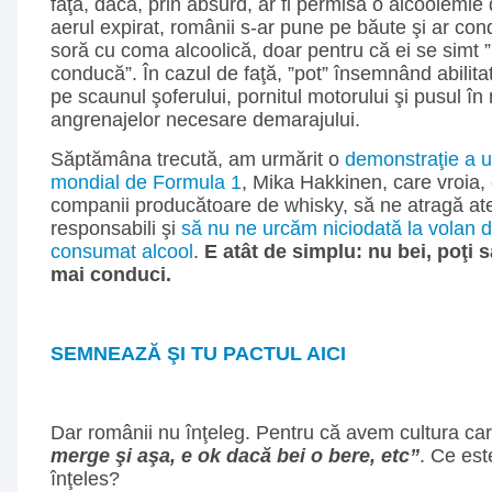
faţă, dacă, prin absurd, ar fi permisă o alcoolemie 
aerul expirat, românii s-ar pune pe băute şi ar con
soră cu coma alcoolică, doar pentru că ei se simt ”
conducă”. În cazul de faţă, ”pot” însemnând abilit
pe scaunul şoferului, pornitul motorului şi pusul în
angrenajelor necesare demarajului.
Săptămâna trecută, am urmărit o
demonstraţie a u
mondial de Formula 1
, Mika Hakkinen, care vroia, 
companii producătoare de whisky, să ne atragă ate
responsabili şi
să nu ne urcăm niciodată la volan
consumat alcool
.
E atât de simplu: nu bei, poţi 
mai conduci.
SEMNEAZĂ ŞI TU PACTUL AICI
Dar românii nu înţeleg. Pentru că avem cultura c
merge şi aşa, e ok dacă bei o bere, etc”
. Ce est
înţeles?