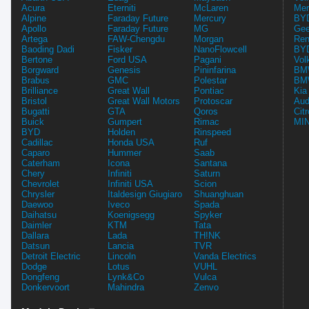
Acura
Eterniti
McLaren
Mer
Alpine
Faraday Future
Mercury
BYD
Apollo
Faraday Future
MG
Gee
Artega
FAW-Chengdu
Morgan
Ren
Baoding Dadi
Fisker
NanoFlowcell
BYD
Bertone
Ford USA
Pagani
Vol
Borgward
Genesis
Pininfarina
BMW
Brabus
GMC
Polestar
BMW
Brilliance
Great Wall
Pontiac
Kia
Bristol
Great Wall Motors
Protoscar
Aud
Bugatti
GTA
Qoros
Cit
Buick
Gumpert
Rimac
MIN
BYD
Holden
Rinspeed
Cadillac
Honda USA
Ruf
Caparo
Hummer
Saab
Caterham
Icona
Santana
Chery
Infiniti
Saturn
Chevrolet
Infiniti USA
Scion
Chrysler
Italdesign Giugiaro
Shuanghuan
Daewoo
Iveco
Spada
Daihatsu
Koenigsegg
Spyker
Daimler
KTM
Tata
Dallara
Lada
TH!NK
Datsun
Lancia
TVR
Detroit Electric
Lincoln
Vanda Electrics
Dodge
Lotus
VUHL
Dongfeng
Lynk&Co
Vulca
Donkervoort
Mahindra
Zenvo