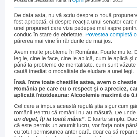
Postat de Sebastian Toma in
Opinii
pe June 10th, 2013
De data asta, nu vă scriu despre o nouă propunere 
fost aprobată, ci despre reacţia unui senator care
unei propuneri care viza pedepse mai aspre pentru
conduc în stare de ebrietate.
Povestea completă o 
părerea mai vine în rândurile de mai jos.
Avem multe probleme în România. Foarte multe. D
legile, cine le face, cine le aplică, cum le aplică şi 
până la probleme de mentalitate, cum sunt văzute 
caută imediat o modalitate de eludare a unei legi.
Însă, între toate chestiile astea, avem o chestie
România pe care eu o respect şi o apreciez, ca
aplicată întotdeauna: Alcoolemie maximă de 0.0
Cel care a impus această regulă ştia sigur cum g
românii.Pentru că românii nu au măsură. De unde 
un deget, îţi ia toată mâna”
. E foarte simplu. Dac
că este permis un anumit lucru, vor forţa nota până
cu totul permisiunea anterioară, doar ca să repari s