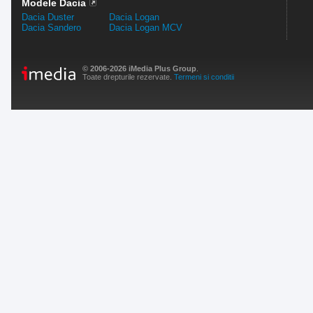
Modele Dacia
Dacia Duster
Dacia Logan
Dacia Sandero
Dacia Logan MCV
© 2006-2026 iMedia Plus Group
.
Toate drepturile rezervate.
Termeni si conditii