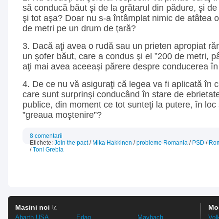
să conducă băut şi de la grătarul din pădure, şi de 
şi tot aşa? Doar nu s-a întâmplat nimic de atâtea 
de metri pe un drum de ţară?
3. Dacă aţi avea o rudă sau un prieten apropiat ră
un şofer băut, care a condus şi el ”200 de metri, p
aţi mai avea aceeaşi părere despre conducerea în 
4. De ce nu vă asiguraţi că legea va fi aplicată în c
care sunt surprinşi conducând în stare de ebrietat
publice, din moment ce tot sunteţi la putere, în loc
”greaua moştenire”?
8 comentarii
Etichete:
Join the pact
/
Mika Hakkinen
/
probleme Romania
/
PSD
/
Ro
/
Toni Grebla
Masini noi
Mo
Abarth USA
Edag
Maybach
Vol