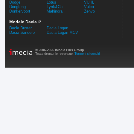
Dodge
Lotus
VUHL
Dongfeng
Lynk&Co
Vulca
Donkervoort
Mahindra
Zenvo
Modele Dacia
Dacia Duster
Dacia Logan
Dacia Sandero
Dacia Logan MCV
© 2006-2026 iMedia Plus Group
.
Toate drepturile rezervate.
Termeni si conditii