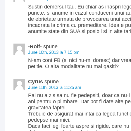
Sustin demersul tau. Eu chiar as inaspri leg
puncte, si anume in cazul conducerii unui au
de ebrietate urmata de provocarea unui acci
incadrata la crima cu premeditare. Idea e pus
anumite state din SUA si posibil si in alte tari
-Rolf-
spune
June 10th, 2013 la 7:15 pm
N-am cont FB (si nici nu-mi doresc) dar vr
petitie. O alta modalitate nu mai gasiti?
Cyrus
spune
June 11th, 2013 la 11:25 am
Pai nu a zis sa nu fie pedepsiti, doar ca nu-i
ani pentru o plimbare. Dar pot fi date alte p
gravitatea faptei.
Trebuie de asigurat mai intai ca legea functi
pedepse mai mici.
Daca faci legi foarte aspre si rigide, care nu