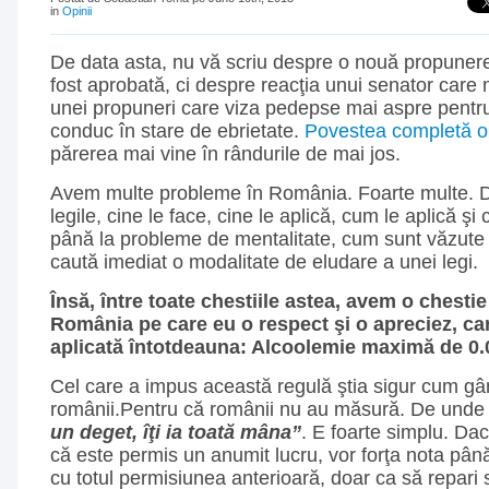
in
Opinii
De data asta, nu vă scriu despre o nouă propunere 
fost aprobată, ci despre reacţia unui senator care
unei propuneri care viza pedepse mai aspre pentru
conduc în stare de ebrietate.
Povestea completă o 
părerea mai vine în rândurile de mai jos.
Avem multe probleme în România. Foarte multe. D
legile, cine le face, cine le aplică, cum le aplică şi 
până la probleme de mentalitate, cum sunt văzute 
caută imediat o modalitate de eludare a unei legi.
Însă, între toate chestiile astea, avem o chestie
România pe care eu o respect şi o apreciez, ca
aplicată întotdeauna: Alcoolemie maximă de 0.0
Cel care a impus această regulă ştia sigur cum g
românii.Pentru că românii nu au măsură. De unde 
un deget, îţi ia toată mâna”
. E foarte simplu. Dac
că este permis un anumit lucru, vor forţa nota până
cu totul permisiunea anterioară, doar ca să repari s