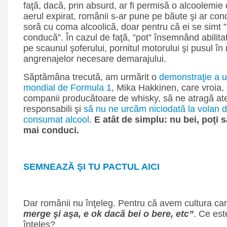
faţă, dacă, prin absurd, ar fi permisă o alcoolemie 
aerul expirat, românii s-ar pune pe băute şi ar con
soră cu coma alcoolică, doar pentru că ei se simt ”
conducă”. În cazul de faţă, ”pot” însemnând abilit
pe scaunul şoferului, pornitul motorului şi pusul în
angrenajelor necesare demarajului.
Săptămâna trecută, am urmărit o
demonstraţie a u
mondial de Formula 1
, Mika Hakkinen, care vroia, 
companii producătoare de whisky, să ne atragă ate
responsabili şi
să nu ne urcăm niciodată la volan
consumat alcool
.
E atât de simplu: nu bei, poţi 
mai conduci.
SEMNEAZĂ ŞI TU PACTUL AICI
Dar românii nu înţeleg. Pentru că avem cultura c
merge şi aşa, e ok dacă bei o bere, etc”
. Ce est
înţeles?