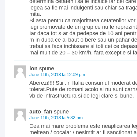
determina cetatenii sa le incalce iar cei care
legea sa fie mai indulgenti sau chiar sa tra
mita.
Si asta pentru ca majoritatea cetatenilor vor 
legi promovate de un grup ce nu le reprezint
Iar daca tot s-ar da pedepse de 10 ani pent
m in dupa ce ai baut o bere sau un pahar de 
trebui sa faca inchisoare si toti cei ce depas
mai mult de 20 – 30 km/h, fara exceptie si 
ion
spune
June 11th, 2013 la 12:09 pm
Aberezi!!!! Stii ,in Italia consumul moderat d
tolerat.Pute de romani acolo si nu sunt carna
vb de infrastructura si de legi clare si bune.
auto_fan
spune
June 11th, 2013 la 5:32 pm
Cea mai mare problema este neaplicarea leg
meltean / cocalar / nesimtit ar fi sanctionat 