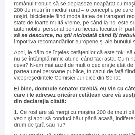
românul trebuie să se deplaseze neapărat cu maşin
200 de metri în mediul rural – o concepţie pe care o 
noştri, bicicletele fiind modalitatea de transport r
state de foarte multă vreme, pe când la noi este su
automobilul personal pentru fiecare locuitor în par
să se descurce, nu ştii niciodată când îţi trebui
împotriva recomandărilor europene şi ale bunului s
Apoi, le dăm de înţeles cetăţenilor că este ”ok” s
nu se întâmplă nimic atunci când faci asta. Cum n
ceva? N-am mai auzit de mult o declaraţie atât de 
partea unei persoane publice, în cazul de faţă fiin
vicepreşedintele Comisiei Juridice din Senat.
Ei bine, domnule senator Greblă, eu vin cu câte
care i le adresez oricărui cetăţean care vă sus
din declaraţia citată:
1. Ce rost are să mergi cu maşina 200 de metri pâ
vecin şi apoi să conduci băut până acasă, indifere
drum de ţară sau nu?