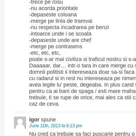
-trece pe rosu
-nu acorda prioritate
-depaseste coloana
-merge pe linia de tramvai
-nu respecta incadrarea pe benzi
-intoarce unde i se scoala
-depaseste unde are chef
-merge pe contrasens
-etc, etc, etc,
poate s-ar mai civiliza si traficul nostru si s-
Daaaaar, dar… intr-o tara in care merge cu 
domnii politisti ii intereseaza doar sa-si fa
cu radarul si in rest nu intereseaza pe nime
avea legile lu’ peste, degeaba. In plus cand 
pentru ca ai bani de spaga / esti mare mahar
trebuie, ti se rupe de orice, mai ales ca stii 
caz de ceva.
Igor
spune
June 11th, 2013 la 6:13 pm
Nu cred ca trebuie sa faci puscarie pentru o