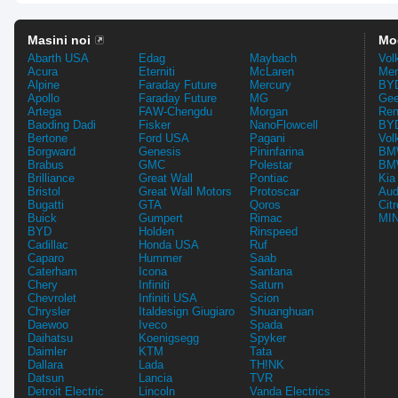
Masini noi
Mo
Abarth USA
Edag
Maybach
Vol
Acura
Eterniti
McLaren
Mer
Alpine
Faraday Future
Mercury
BYD
Apollo
Faraday Future
MG
Gee
Artega
FAW-Chengdu
Morgan
Ren
Baoding Dadi
Fisker
NanoFlowcell
BYD
Bertone
Ford USA
Pagani
Vol
Borgward
Genesis
Pininfarina
BMW
Brabus
GMC
Polestar
BMW
Brilliance
Great Wall
Pontiac
Kia
Bristol
Great Wall Motors
Protoscar
Aud
Bugatti
GTA
Qoros
Cit
Buick
Gumpert
Rimac
MIN
BYD
Holden
Rinspeed
Cadillac
Honda USA
Ruf
Caparo
Hummer
Saab
Caterham
Icona
Santana
Chery
Infiniti
Saturn
Chevrolet
Infiniti USA
Scion
Chrysler
Italdesign Giugiaro
Shuanghuan
Daewoo
Iveco
Spada
Daihatsu
Koenigsegg
Spyker
Daimler
KTM
Tata
Dallara
Lada
TH!NK
Datsun
Lancia
TVR
Detroit Electric
Lincoln
Vanda Electrics