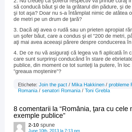
2. Nu credeţi că şoferul respectiv va prinde curaj î
să conducă băut şi de la grătarul din pădure, şi de 
şi tot aşa? Doar nu s-a întâmplat nimic de atâtea 
de metri pe un drum de ţară?
3. Dacă aţi avea o rudă sau un prieten apropiat ră
un şofer băut, care a condus şi el ”200 de metri, p
aţi mai avea aceeaşi părere despre conducerea în 
4. De ce nu vă asiguraţi că legea va fi aplicată în c
care sunt surprinşi conducând în stare de ebrietat
publice, din moment ce tot sunteţi la putere, în loc
”greaua moştenire”?
Etichete:
Join the pact
/
Mika Hakkinen
/
probleme 
Romania
/
senatori Romania
/
Toni Grebla
8 comentarii la “România, ţara cu cele m
exemple publice”
2-10
spune
June 10th, 2013 la 7:13 pm