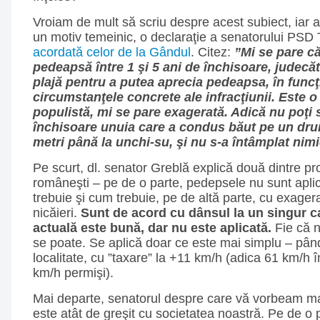
Vroiam de mult să scriu despre acest subiect, iar a
un motiv temeinic, o declaraţie a senatorului PSD 
acordată celor de la Gândul
. Citez:
”Mi se pare c
pedeapsă între 1 şi 5 ani de închisoare, judecăt
plajă pentru a putea aprecia pedeapsa, în funcţ
circumstanţele concrete ale infracţiunii. Este 
populistă, mi se pare exagerată. Adică nu poţi s
închisoare unuia care a condus băut pe un dru
metri până la unchi-su, şi nu s-a întâmplat nimi
Pe scurt, dl. senator Greblă explică două dintre pr
româneşti – pe de o parte, pedepsele nu sunt apli
trebuie şi cum trebuie, pe de altă parte, cu exag
nicăieri.
Sunt de acord cu dânsul la un singur ca
actuală este bună, dar nu este aplicată.
Fie că n
se poate. Se aplică doar ce este mai simplu – pân
localitate, cu ”taxare” la +11 km/h (adica 61 km/h î
km/h permişi).
Mai departe, senatorul despre care vă vorbeam ma
este atât de greşit cu societatea noastră. Pe de o 