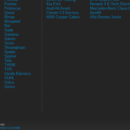
Pontiac
Kia EV4
Renault 4 E-Tech Electr
Protoscar
Audi A6 Avant
Mercedes-Benz Clasa 
Qoros
Citroen C3 Aircross
facelift
Rimac
MINI Cooper Cabrio
Alfa Romeo Junior
Rinspeed
Ruf
Saab
Santana
Saturn
Scion
Shuanghuan
Spada
Spyker
Tata
TH!NK
TVR
Vanda Electrics
VUHL
Vulca
Zenvo
oup
.
meni si conditii