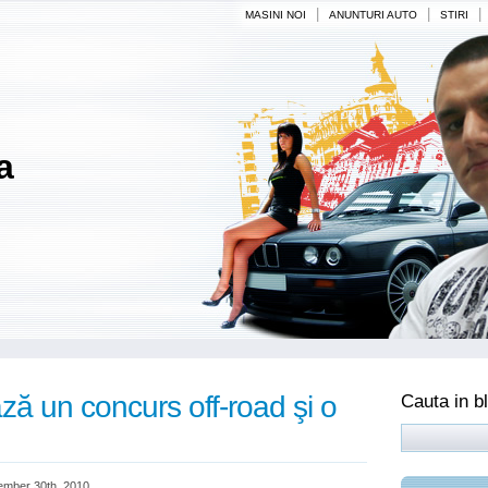
|
|
|
MASINI NOI
ANUNTURI AUTO
STIRI
a
ă un concurs off-road şi o
Cauta in b
mber 30th, 2010