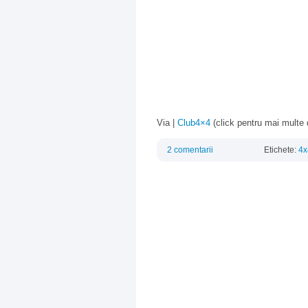
Via |
Club4×4
(click pentru mai multe d
2 comentarii
Etichete:
4x