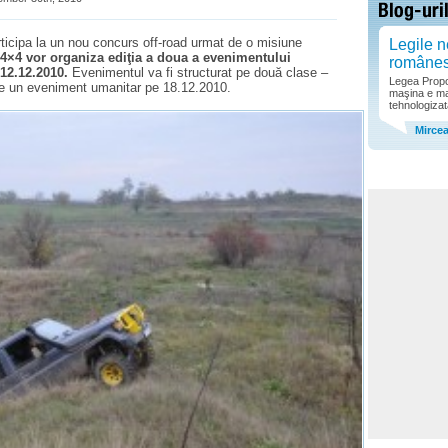
ticipa la un nou concurs off-road urmat de o misiune
Legile n
4×4 vor organiza ediţia a doua a evenimentului
române
 12.12.2010.
Evenimentul va fi structurat pe două clase –
Legea Propor
de un eveniment umanitar pe 18.12.2010.
maşina e ma
tehnologizat
Mirce