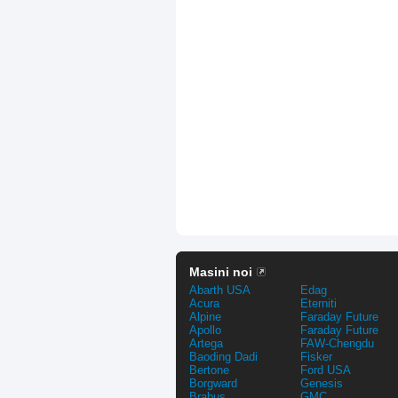
Masini noi
Abarth USA
Edag
Acura
Eterniti
Alpine
Faraday Future
Apollo
Faraday Future
Artega
FAW-Chengdu
Baoding Dadi
Fisker
Bertone
Ford USA
Borgward
Genesis
Brabus
GMC