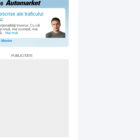
escrise ale traficului
sc
ţionalităţii Inverse: Cu cât
i nouă, mai scumpă, mai
ă...
Mai mult
a Mester
PUBLICITATE