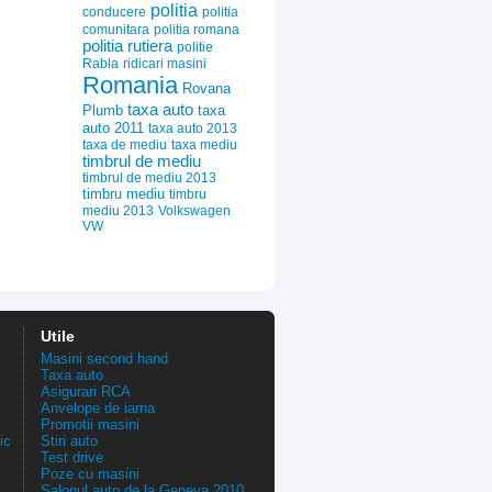
politia
conducere
politia
comunitara
politia romana
politia rutiera
politie
Rabla
ridicari masini
Romania
Rovana
taxa auto
Plumb
taxa
auto 2011
taxa auto 2013
taxa de mediu
taxa mediu
timbrul de mediu
timbrul de mediu 2013
timbru mediu
timbru
mediu 2013
Volkswagen
VW
Utile
Masini second hand
Taxa auto
Asigurari RCA
Anvelope de iarna
Promotii masini
ic
Stiri auto
Test drive
Poze cu masini
Salonul auto de la Geneva 2010