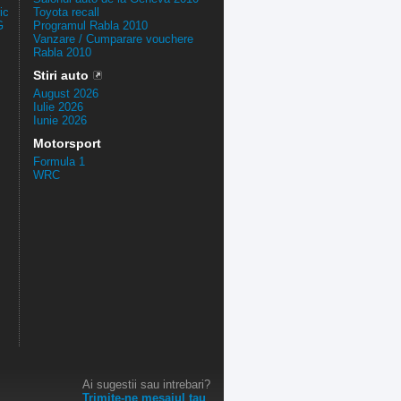
ic
Toyota recall
G
Programul Rabla 2010
Vanzare / Cumparare vouchere
Rabla 2010
Stiri auto
August 2026
Iulie 2026
Iunie 2026
Motorsport
Formula 1
WRC
Ai sugestii sau intrebari?
Trimite-ne mesajul tau