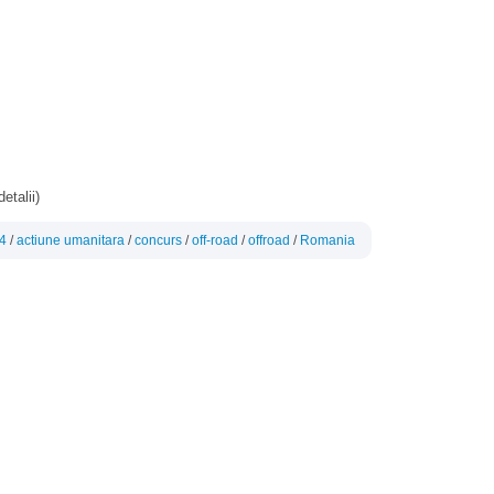
etalii)
4
/
actiune umanitara
/
concurs
/
off-road
/
offroad
/
Romania