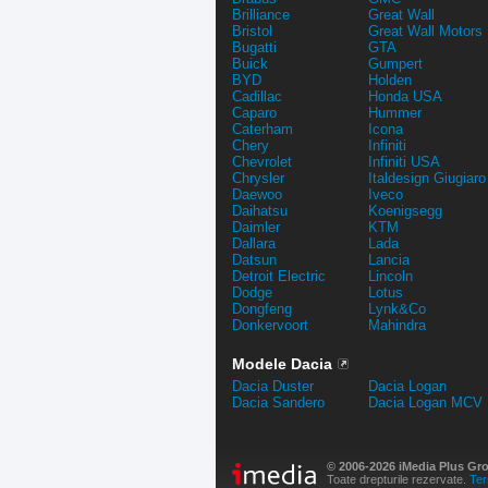
Brilliance
Great Wall
Bristol
Great Wall Motors
Bugatti
GTA
Buick
Gumpert
BYD
Holden
Cadillac
Honda USA
Caparo
Hummer
Caterham
Icona
Chery
Infiniti
Chevrolet
Infiniti USA
Chrysler
Italdesign Giugiaro
Daewoo
Iveco
Daihatsu
Koenigsegg
Daimler
KTM
Dallara
Lada
Datsun
Lancia
Detroit Electric
Lincoln
Dodge
Lotus
Dongfeng
Lynk&Co
Donkervoort
Mahindra
Modele Dacia
Dacia Duster
Dacia Logan
Dacia Sandero
Dacia Logan MCV
© 2006-2026 iMedia Plus Gr
Toate drepturile rezervate.
Ter