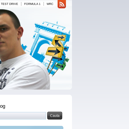
|
|
TEST DRIVE
FORMULA 1
WRC
log