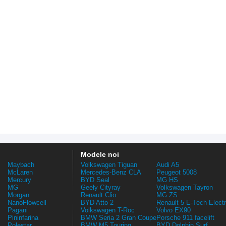
Modele noi
Maybach
Volkswagen Tiguan
Audi A5
McLaren
Mercedes-Benz CLA
Peugeot 5008
Mercury
BYD Seal
MG HS
MG
Geely Cityray
Volkswagen Tayron
Morgan
Renault Clio
MG ZS
NanoFlowcell
BYD Atto 2
Renault 5 E-Tech Electr
Pagani
Volkswagen T-Roc
Volvo EX90
Pininfarina
BMW Seria 2 Gran Coupe
Porsche 911 facelift
Polestar
BMW M5 Touring
BYD Dolphin Surf