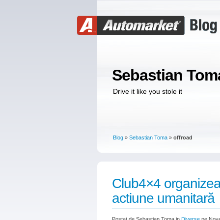
Sebastian Tom
Drive it like you stole it
Blog
»
Sebastian Toma
»
offroad
Club4×4 organizeaz
actiune umanitară
Postat de Sebastian Toma in
Diverse
pe Nove