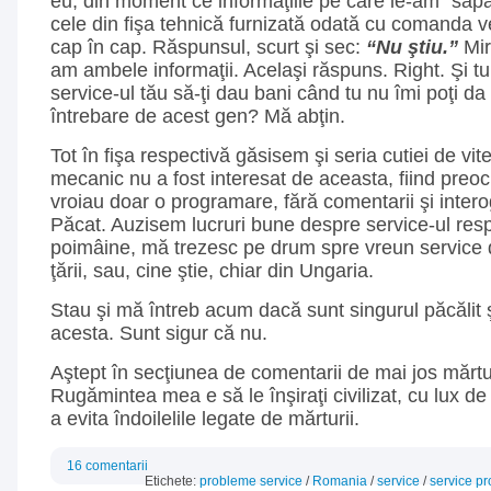
eu, din moment ce informaţiile pe care le-am “săpat
cele din fişa tehnică furnizată odată cu comanda ve
cap în cap. Răspunsul, scurt şi sec:
“Nu ştiu.”
Mir
am ambele informaţii. Acelaşi răspuns. Right. Şi tu 
service-ul tău să-ţi dau bani când tu nu îmi poţi da
întrebare de acest gen? Mă abţin.
Tot în fişa respectivă găsisem şi seria cutiei de vi
mecanic nu a fost interesat de aceasta, fiind preoc
vroiau doar o programare, fără comentarii şi interoga
Păcat. Auzisem lucruri bune despre service-ul resp
poimâine, mă trezesc pe drum spre vreun service d
ţării, sau, cine ştie, chiar din Ungaria.
Stau şi mă întreb acum dacă sunt singurul păcălit şi
acesta. Sunt sigur că nu.
Aştept în secţiunea de comentarii de mai jos mărtur
Rugămintea mea e să le înşiraţi civilizat, cu lux 
a evita îndoilelile legate de mărturii.
16 comentarii
Etichete:
probleme service
/
Romania
/
service
/
service pr