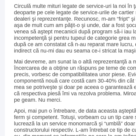
Circulă multe mituri legate de service-uri la noi în 
deoparte pe cele legate de service-urile de cartier
dealeri şi reprezentanţe. Recunosc, m-am “fript” ş
aşa de mult cum am păţit-o şi unde, dar a fost şoca
venea să aştept mecanicii după program să-i iau l
incompetenţă şi pentru tupeul de categorie grea ma
după ce am constatat că n-au reparat mare lucru,
indirect că nu-mi dau eu seama ce-i stricat la maş
Mai devreme, am sunat la o altă reprezentanţă a mă
încercarea de a obţine un răspuns pe teme de comp
precis, vorbesc de compatibilitatea unor piese. Evi
componentă nouă care costă cam 30-40% din cât
mea se potriveşte şi doar pe aceea o garantează ei
că respectiva piesă îmi va rezolva problema. Miro
pe geam. Nu merci.
Apoi, mai pun o întrebare, de data aceasta aştep
ferm şi competent. Totuşi, vorbeam cu un tip care
lucrează la un service monomarcă şi “umblă” doar c
constructorului respectiv. L-am întrebat ce tip de c