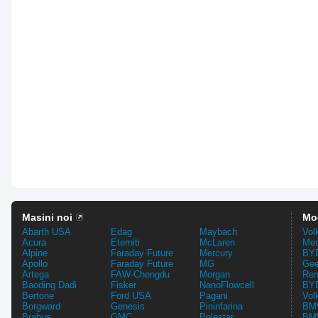
Masini noi
Mo
Abarth USA
Edag
Maybach
Vol
Acura
Eterniti
McLaren
Mer
Alpine
Faraday Future
Mercury
BYD
Apollo
Faraday Future
MG
Gee
Artega
FAW-Chengdu
Morgan
Ren
Baoding Dadi
Fisker
NanoFlowcell
BYD
Bertone
Ford USA
Pagani
Vol
Borgward
Genesis
Pininfarina
BMW
Brabus
GMC
Polestar
BMW