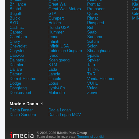
Brilliance
Great Wall
Pontiac
Kia
Bristol
Great Wall Motors
Protoscar
Aud
Bugatti
GTA
Qoros
Cit
Buick
Gumpert
Rimac
MIN
BYD
Holden
Rinspeed
Cadillac
Honda USA
Ruf
Caparo
Hummer
Saab
Caterham
Icona
Santana
Chery
Infiniti
Saturn
Chevrolet
Infiniti USA
Scion
Chrysler
Italdesign Giugiaro
Shuanghuan
Daewoo
Iveco
Spada
Daihatsu
Koenigsegg
Spyker
Daimler
KTM
Tata
Dallara
Lada
TH!NK
Datsun
Lancia
TVR
Detroit Electric
Lincoln
Vanda Electrics
Dodge
Lotus
VUHL
Dongfeng
Lynk&Co
Vulca
Donkervoort
Mahindra
Zenvo
Modele Dacia
Dacia Duster
Dacia Logan
Dacia Sandero
Dacia Logan MCV
© 2006-2026 iMedia Plus Group
.
Toate drepturile rezervate.
Termeni si conditii