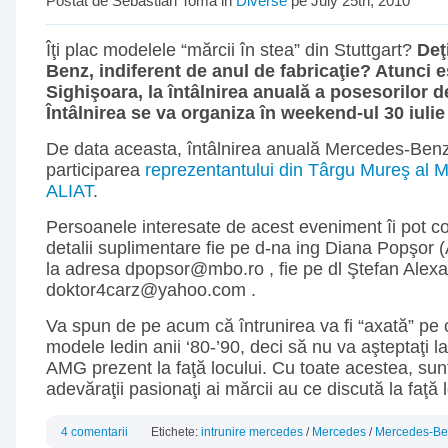
Postat de Sebastian Toma in
Diverse
pe July 25th, 2010
Îţi plac modelele “mărcii în stea” din Stuttgart?
Deţ
Benz, indiferent de anul de fabricaţie? Atunci eş
Sighişoara, la întâlnirea anuală a posesorilor
Întâlnirea se va organiza în weekend-ul 30 iulie
De data aceasta, întâlnirea anuală Mercedes-Benz
participarea
reprezentantului din Târgu Mureş al 
ALIAT
.
Persoanele interesate de acest eveniment îi pot c
detalii suplimentare fie pe d-na ing Diana Popşor 
la adresa dpopsor@mbo.ro , fie pe dl Ştefan Alex
doktor4carz@yahoo.com .
Va spun de pe acum că întrunirea va fi “axată” pe 
modele ledin anii ‘80-’90, deci să nu va aşteptaţi 
AMG prezent la faţă locului. Cu toate acestea, sun
adevăraţii pasionaţi ai mărcii au ce discută la faţă l
4 comentarii
Etichete:
intrunire mercedes
/
Mercedes
/
Mercedes-Be