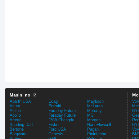
Masini noi
Mo
Abarth USA
Edag
Maybach
Vol
Acura
Eterniti
McLaren
Mer
Alpine
Faraday Future
Mercury
BYD
Apollo
Faraday Future
MG
Gee
Artega
FAW-Chengdu
Morgan
Ren
Baoding Dadi
Fisker
NanoFlowcell
BYD
Bertone
Ford USA
Pagani
Vol
Borgward
Genesis
Pininfarina
BMW
Brabus
GMC
Polestar
BMW