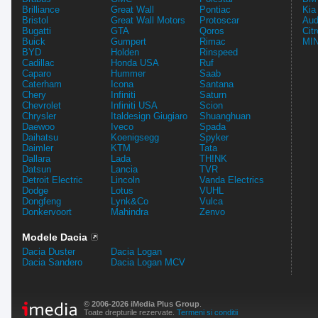
Brilliance
Great Wall
Pontiac
Kia
Bristol
Great Wall Motors
Protoscar
Aud
Bugatti
GTA
Qoros
Cit
Buick
Gumpert
Rimac
MIN
BYD
Holden
Rinspeed
Cadillac
Honda USA
Ruf
Caparo
Hummer
Saab
Caterham
Icona
Santana
Chery
Infiniti
Saturn
Chevrolet
Infiniti USA
Scion
Chrysler
Italdesign Giugiaro
Shuanghuan
Daewoo
Iveco
Spada
Daihatsu
Koenigsegg
Spyker
Daimler
KTM
Tata
Dallara
Lada
TH!NK
Datsun
Lancia
TVR
Detroit Electric
Lincoln
Vanda Electrics
Dodge
Lotus
VUHL
Dongfeng
Lynk&Co
Vulca
Donkervoort
Mahindra
Zenvo
Modele Dacia
Dacia Duster
Dacia Logan
Dacia Sandero
Dacia Logan MCV
© 2006-2026 iMedia Plus Group
.
Toate drepturile rezervate.
Termeni si conditii