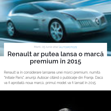
Marti, 05 Iunie 2012 |
AUTOIPOTEZE
Renault ar putea lansa o marcă
premium în 2015
Renault ia în considerare lansarea unei mărci premium, numită
"Initiale Paris", anunţă Autocar citând o publicaţie din Franţa. Dacă
va fi aprobată noua marcă, primul model va fi lansat în 2015.