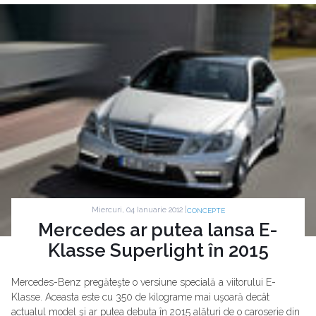
Miercuri, 04 Ianuarie 2012 |
CONCEPTE
Mercedes ar putea lansa E-
Klasse Superlight în 2015
Mercedes-Benz pregăteşte o versiune specială a viitorului E-
Klasse. Aceasta este cu 350 de kilograme mai uşoară decât
actualul model şi ar putea debuta în 2015 alături de o caroserie din