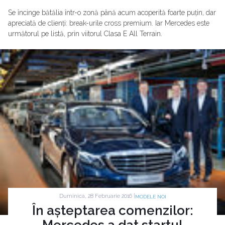
Se încinge bătălia într-o zonă până acum acoperită foarte puțin, dar
apreciată de clienți: break-urile cross premium. Iar Mercedes este
următorul pe listă, prin viitorul Clasa E All Terrain.
Duminica, 28 Februarie 2016 |
MODELE NOI
În așteptarea comenzilor:
Mercedes a dat startul