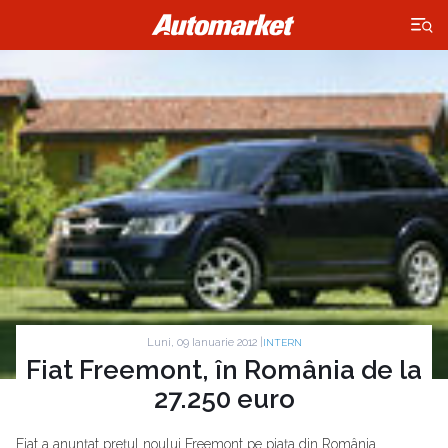
×
Luni, 09 Ianuarie 2012 |
INTERN
Fiat Freemont, în România de la
27.250 euro
Fiat a anunţat preţul noului Freemont pe piaţa din România.