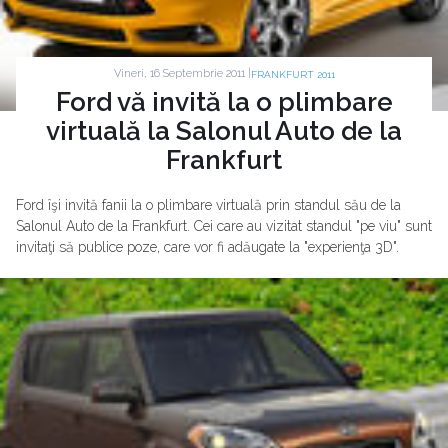
Vineri, 16 Septembrie 2011 |
FRANKFURT 2011
Ford vă invită la o plimbare
virtuală la Salonul Auto de la
Frankfurt
Ford îşi invită fanii la o plimbare virtuală prin standul său de la
Salonul Auto de la Frankfurt. Cei care au vizitat standul "pe viu" sunt
invitaţi să publice poze, care vor fi adăugate la "experienţa 3D".