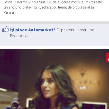
modelul Karma şi noul Surf. Cel de-al doilea model al mărcii este
un shooting brake hibrid, echipat cu trenul de propulsie al lui
Karma.
Îţi place Automarket?
Fii prietenul nostru pe
Facebook