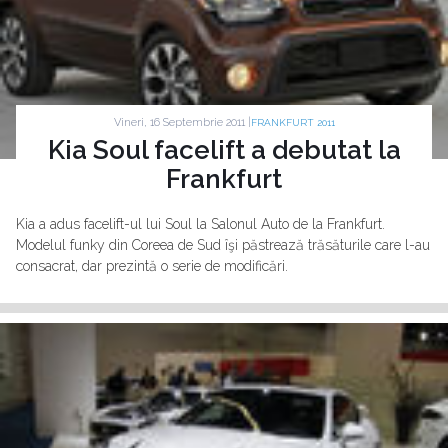
Vineri, 16 Septembrie 2011 |
FRANKFURT 2011
Kia Soul facelift a debutat la
Frankfurt
Kia a adus facelift-ul lui Soul la Salonul Auto de la Frankfurt.
Modelul funky din Coreea de Sud îşi păstrează trăsăturile care l-au
consacrat, dar prezintă o serie de modificări.