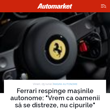
×
Vineri, 05 Iunie |
MASINI AUTONOME
Ferrari respinge mașinile
autonome: "Vrem ca oamenii
să se distreze, nu cipurile"