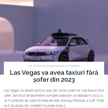
Joi, 11 Noiembrie 2021 |
MASINI AUTONOME
Las Vegas va avea taxiuri fără
șofer din 2023
Las Vegas va deveni primul oraș din lume unde vor rula taxiuri fără
șofer. Serviciul de taximetrie complet autonom va debuta în 2023 și
va fi controlat de către firmele de ride-sharing Motional și Lyft. Flota
va fi alcătuită din modele Hyundai Ioniq 5.