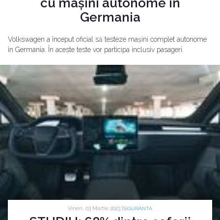
cu mașini autonome în
Germania
Volkswagen a început oficial să testeze mașini complet autonome
în Germania. În aceste teste vor participa inclusiv pasageri.
Vineri, 03 Martie 2023 |
SIGURANTA