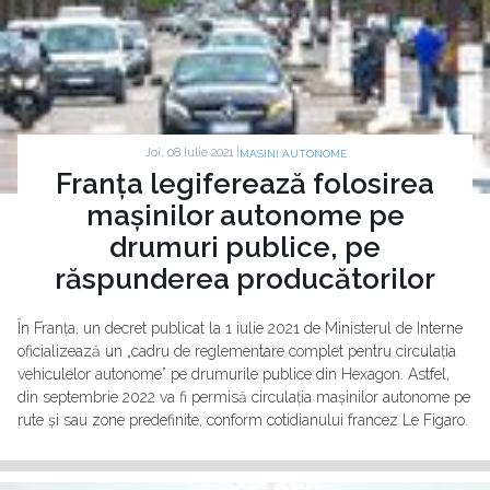
Joi, 08 Iulie 2021 |
MASINI AUTONOME
Franța legiferează folosirea
mașinilor autonome pe
drumuri publice, pe
răspunderea producătorilor
În Franța, un decret publicat la 1 iulie 2021 de Ministerul de Interne
oficializează un „cadru de reglementare complet pentru circulația
vehiculelor autonome” pe drumurile publice din Hexagon. Astfel,
din septembrie 2022 va fi permisă circulația mașinilor autonome pe
rute și sau zone predefinite, conform cotidianului francez Le Figaro.