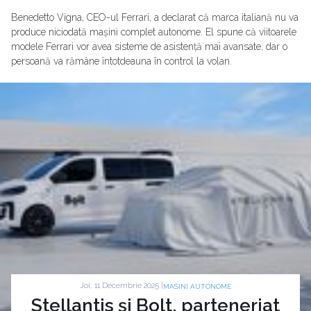
Benedetto Vigna, CEO-ul Ferrari, a declarat că marca italiană nu va
produce niciodată mașini complet autonome. El spune că viitoarele
modele Ferrari vor avea sisteme de asistență mai avansate, dar o
persoană va rămâne întotdeauna în control la volan.
Joi, 11 Decembrie 2025 |
MASINI AUTONOME
Stellantis și Bolt, parteneriat