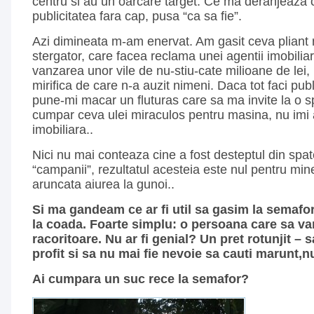
centru si au un oarcare target. Ce ma deranjeaza 
publicitatea fara cap, pusa “ca sa fie”.
Azi dimineata m-am enervat. Am gasit ceva pliant 
stergator, care facea reclama unei agentii imobilia
vanzarea unor vile de nu-stiu-cate milioane de lei, 
mirifica de care n-a auzit nimeni. Daca tot faci publ
pune-mi macar un fluturas care sa ma invite la o sp
cumpar ceva ulei miraculos pentru masina, nu imi 
imobiliara..
Nici nu mai conteaza cine a fost desteptul din spat
“campanii”, rezultatul acesteia este nul pentru min
aruncata aiurea la gunoi..
Si ma gandeam ce ar fi util sa gasim la semafo
la coada. Foarte simplu: o persoana care sa va
racoritoare. Nu ar fi genial? Un pret rotunjit – s
profit si sa nu mai fie nevoie sa cauti marunt,n
Ai cumpara un suc rece la semafor?