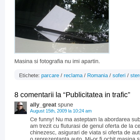
Masina si fotografia nu imi apartin.
Etichete:
parcare
/
reclama
/
Romania
/
soferi
/
ster
8 comentarii la “Publicitatea in trafic”
ally_great
spune
August 15th, 2009 la 10:24 am
Ce funny! Nu ma asteptam la abordarea sub
am trezit cu fluturasi de genul oferta de la c
chinezesc, asigurari de viata si oferta de au
o reprezentanta auto. Mi-or fi ochit masina s