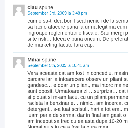
clau
spune
September 3rd, 2009 la 3:48 pm
cum o sa-ti dea bon fiscal nenicii de la sem
sa faci o afacere pana la urma legitima cum 
ingroape reglementarile fiscale. Sau mergi p
si te risti… Ideea e buna oricum. De preferat
de marketing facute fara cap.
Mihai
spune
September 5th, 2009 la 10:41 am
Vara aceasta cat am fost in concediu, masina 
parcare iar la intoarecere observ un pliant s
gandesc… e doar un pliant, ma intorc maine s
sunt obosit. Urmatoarea zi …surpriza… cat t
si plouat si m-am facut cu un pliant permane
racleta la benzinarie… nimic.. am incercat c
detergent.. s-a luat scrisul.. hartia tot era..
luam peria de sarma, dar in final am gasit o 
am inceput sa frec cu ea asta dupa 10-20 mi
Numai eu stiu ce a fost la gura mea