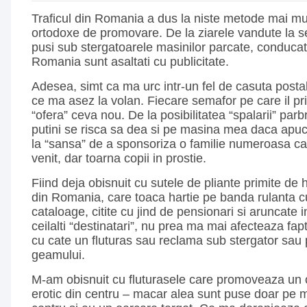
Traficul din Romania a dus la niste metode mai mu
ortodoxe de promovare. De la ziarele vandute la sem
pusi sub stergatoarele masinilor parcate, conducato
Romania sunt asaltati cu publicitate.
Adesea, simt ca ma urc intr-un fel de casuta post
ce ma asez la volan. Fiecare semafor pe care il pr
“ofera” ceva nou. De la posibilitatea “spalarii” parbr
putini se risca sa dea si pe masina mea daca apuc 
la “sansa” de a sponsoriza o familie numeroasa ca
venit, dar toarna copii in prostie.
Fiind deja obisnuit cu sutele de pliante primite de 
din Romania, care toaca hartie pe banda rulanta cu
cataloage, citite cu jind de pensionari si aruncate in
ceilalti “destinatari”, nu prea ma mai afecteaza fa
cu cate un fluturas sau reclama sub stergator sau
geamului.
M-am obisnuit cu fluturasele care promoveaza un 
erotic din centru – macar alea sunt puse doar pe m