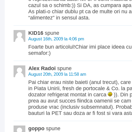
cazul sa o schimb:)) Si DA, as cumpara apa
As plati-o chiar dublu pt ca de multe ori nu 
“alimentez” in sensul asta.
KID16
spune
August 16th, 2009 la 4:06 pm
Foarte bun articolul!Chiar imi place ideea cu
semafor:)
Alex Radoi
spune
August 20th, 2009 la 11:58 am
Pai chiar erau niste baieti (anul trecut), car
in Piata Unirii, fresh de portocale & Co. la p
dozator refrigerat montat in carca
)). Din 
prea au avut succes fiindca oamenii se ca
produse vrac (inclusiv subsemnatul). Proba
bauturi la PET sau doza ar fi fost si vara asta
goppo
spune