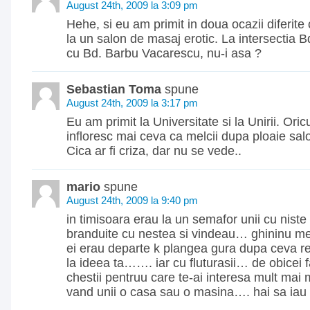
August 24th, 2009 la 3:09 pm
Hehe, si eu am primit in doua ocazii diferite 
la un salon de masaj erotic. La intersectia 
cu Bd. Barbu Vacarescu, nu-i asa ?
Sebastian Toma
spune
August 24th, 2009 la 3:17 pm
Eu am primit la Universitate si la Unirii. Ori
infloresc mai ceva ca melcii dupa ploaie sal
Cica ar fi criza, dar nu se vede..
mario
spune
August 24th, 2009 la 9:40 pm
in timisoara erau la un semafor unii cu niste 
branduite cu nestea si vindeau… ghininu meu
ei erau departe k plangea gura dupa ceva r
la ideea ta……. iar cu fluturasii… de obicei 
chestii pentruu care te-ai interesa mult mai
vand unii o casa sau o masina…. hai sa iau s