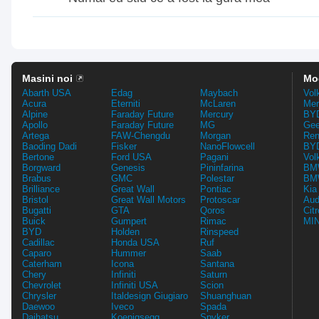
Masini noi
Mo
Abarth USA
Edag
Maybach
Vol
Acura
Eterniti
McLaren
Mer
Alpine
Faraday Future
Mercury
BYD
Apollo
Faraday Future
MG
Gee
Artega
FAW-Chengdu
Morgan
Ren
Baoding Dadi
Fisker
NanoFlowcell
BYD
Bertone
Ford USA
Pagani
Vol
Borgward
Genesis
Pininfarina
BMW
Brabus
GMC
Polestar
BMW
Brilliance
Great Wall
Pontiac
Kia
Bristol
Great Wall Motors
Protoscar
Aud
Bugatti
GTA
Qoros
Cit
Buick
Gumpert
Rimac
MIN
BYD
Holden
Rinspeed
Cadillac
Honda USA
Ruf
Caparo
Hummer
Saab
Caterham
Icona
Santana
Chery
Infiniti
Saturn
Chevrolet
Infiniti USA
Scion
Chrysler
Italdesign Giugiaro
Shuanghuan
Daewoo
Iveco
Spada
Daihatsu
Koenigsegg
Spyker