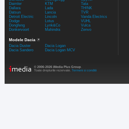
Daimler
KTM
Tata
Dallara
Lada
TH!NK
Datsun
Lancia
TVR
Detroit Electric
Lincoln
Vanda Electrics
Dodge
Lotus
VUHL
Dongfeng
Lynk&Co
Vulca
Donkervoort
Mahindra
Zenvo
Modele Dacia
Dacia Duster
Dacia Logan
Dacia Sandero
Dacia Logan MCV
© 2006-2026 iMedia Plus Group
.
Toate drepturile rezervate.
Termeni si conditii