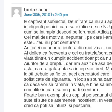
horia
spune
June 30th, 2010 la 2:40 pm
E captivant subiectul. De mirare ca nu au ap
inteligenti pe aici, care sa explice de ce NU
cum se intimpla deseori pe forumuri. Adica par
Cel mai des motiv al nepurtarii, pe care l-am
este…”eu nu port centura”!!
Adica ei nu poarta centura din motiv ca…nu
Al doilea ca frecventa e cel cu fratele/sora 
viata dintr-un cumplit accident doar pt ca nu
Aiuritor de-a dreptul, dar am auzit de asa d
asta, ca era gata-gata sa incep s-o cred. M
idioti trebuie sa fie toti acei cercetatori car
sofisticate de siguranta, in loc sa spuna oam
ca daca vor sa ramina in viata, e bine sa ai
cumplite in care sa nu poarte centura.
Foarte bun exemplul cu copilul pe scaunul di
sute si sute de asemenea incostienti. In ves
cred ca poti sa infunzi si puscaria.