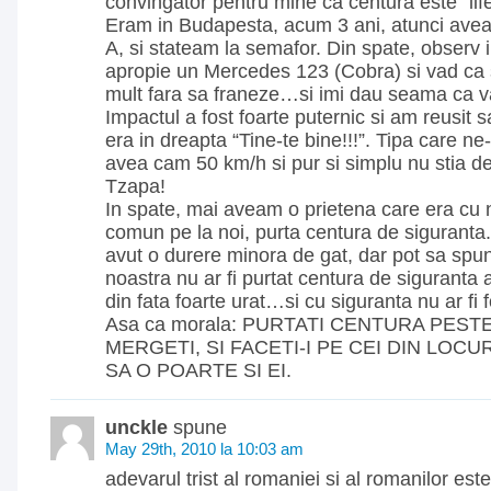
convingator pentru mine ca centura este “lif
Eram in Budapesta, acum 3 ani, atunci ave
A, si stateam la semafor. Din spate, observ 
apropie un Mercedes 123 (Cobra) si vad ca 
mult fara sa franeze…si imi dau seama ca va 
Impactul a fost foarte puternic si am reusit s
era in dreapta “Tine-te bine!!!”. Tipa care ne-
avea cam 50 km/h si pur si simplu nu stia de
Tzapa!
In spate, mai aveam o prietena care era cu n
comun pe la noi, purta centura de siguranta
avut o durere minora de gat, dar pot sa spu
noastra nu ar fi purtat centura de siguranta ar
din fata foarte urat…si cu siguranta nu ar fi 
Asa ca morala: PURTATI CENTURA PEST
MERGETI, SI FACETI-I PE CEI DIN LOCU
SA O POARTE SI EI.
unckle
spune
May 29th, 2010 la 10:03 am
adevarul trist al romaniei si al romanilor est