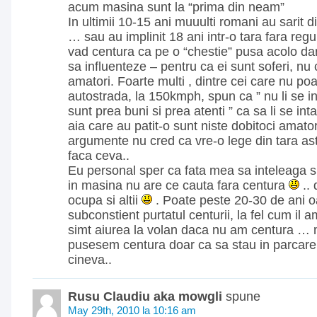
acum masina sunt la “prima din neam”
In ultimii 10-15 ani muuulti romani au sarit 
… sau au implinit 18 ani intr-o tara fara reguli
vad centura ca pe o “chestie” pusa acolo da
sa influenteze – pentru ca ei sunt soferi, nu 
amatori. Foarte multi , dintre cei care nu poa
autostrada, la 150kmph, spun ca ” nu li se int
sunt prea buni si prea atenti ” ca sa li se in
aia care au patit-o sunt niste dobitoci amator
argumente nu cred ca vre-o lege din tara as
faca ceva..
Eu personal sper ca fata mea sa inteleaga si
in masina nu are ce cauta fara centura
.. 
ocupa si altii
. Poate peste 20-30 de ani o
subconstient purtatul centurii, la fel cum il
simt aiurea la volan daca nu am centura … 
pusesem centura doar ca sa stau in parcare
cineva..
Rusu Claudiu aka mowgli
spune
May 29th, 2010 la 10:16 am