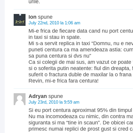
urile.
Ion
spune
July 22nd, 2010 la 1:06 am
Mi-e frica de fiecare data cand nu port centu
in taxi si stau in spate.
Mi s-a servit replica in taxi “Domnu, nu e ne
puneti centura ca ma amendeaza astia: cum
sa puna centura si dvs nu”
Ca si colegii de mai sus, am vazut ce poate f
si o soferita putin neatente: fiul din dreapta,
suferit o fractura duble de maxilar la o frana
Revin, mi-e frica fara centura!
Adryan
spune
July 23rd, 2010 la 9:59 am
Si eu port centura aproximat 95% din timpul 
Nu ma incomodeaza cu nimic, din contra ma
siguranta si ma “tine in scaun”. De obicei ca
primesc numai replici de prost gust si cred ca