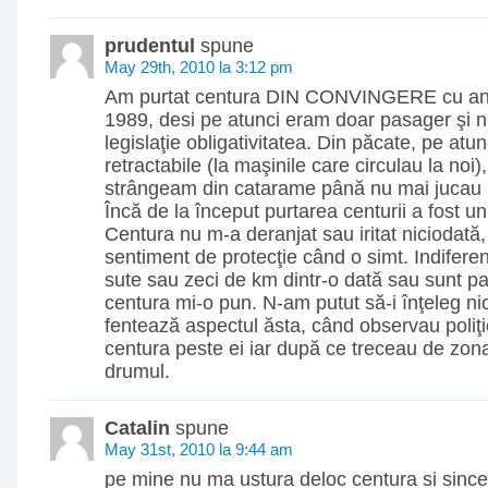
prudentul
spune
May 29th, 2010 la 3:12 pm
Am purtat centura DIN CONVINGERE cu ani 
1989, desi pe atunci eram doar pasager şi n
legislaţie obligativitatea. Din păcate, pe atu
retractabile (la maşinile care circulau la noi),
strângeam din catarame până nu mai jucau 
Încă de la început purtarea centurii a fost un
Centura nu m-a deranjat sau iritat niciodată
sentiment de protecţie când o simt. Indifer
sute sau zeci de km dintr-o dată sau sunt pa
centura mi-o pun. N-am putut să-i înţeleg ni
fentează aspectul ăsta, când observau poliţie
centura peste ei iar după ce treceau de zona
drumul.
Catalin
spune
May 31st, 2010 la 9:44 am
pe mine nu ma ustura deloc centura si since