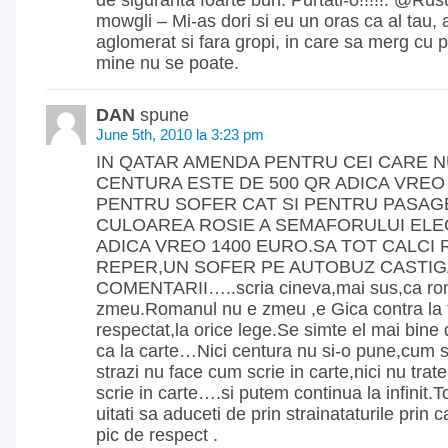
de siguranta foarte bun. Purtati-o!!!!!. @Ru
mowgli – Mi-as dori si eu un oras ca al tau, 
aglomerat si fara gropi, in care sa merg cu 
mine nu se poate.
DAN
spune
June 5th, 2010 la 3:23 pm
IN QATAR AMENDA PENTRU CEI CARE 
CENTURA ESTE DE 500 QR ADICA VREO
PENTRU SOFER CAT SI PENTRU PASAG
CULOAREA ROSIE A SEMAFORULUI ELEC
ADICA VREO 1400 EURO.SA TOT CALCI 
REPER,UN SOFER PE AUTOBUZ CASTIGA
COMENTARII…..scria cineva,mai sus,ca ro
zmeu.Romanul nu e zmeu ,e Gica contra la t
respectat,la orice lege.Se simte el mai bine 
ca la carte…Nici centura nu si-o pune,cum sc
strazi nu face cum scrie in carte,nici nu tra
scrie in carte….si putem continua la infinit.
uitati sa aduceti de prin strainataturile prin 
pic de respect .