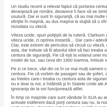
Un studiu recent a relevat faptul că purtarea centur
deranjează pe români, deoarece îi face să se simtă
usutură. Dar ei sunt în siguranţă, că au mai multe i
sfinţite în maşină, au dus maşina la slujbă să o sf
niciodata cu viteză.
Viteza ucide, spun poliţiştii de la rutieră. Clarkso
viteza ucide, ci oprirea instantă… Dar care-i adevă
Clar, este extrem de periculos să circuli cu viteză
asta, dar trebuie să fii absolut idiot să faci treaba a
centura de siguranţă. Fie că eşti la volanul unei ma
model de lux, sau ceva din 1900 toamna, trebuie să
Pe zi ce trece, văd din ce în ce mai mulţi oameni 
centura. Fie că vorbim de pasageri sau de şoferi, 
au înteles care-i treaba cu centura asta de sigura
nu e doar la noi, e întâlnită şi în Statele Unite ale 
ignoranţa de la noi funcţionează altfel.
În timp ce maşinile care sunt vândute în SUA au ai
activate indiferent dacă porţi centura sau nu, la no