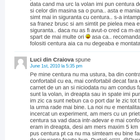
data cand ma urc la volan imi pun centura de 
si celor din masina sa o puna.. asta e mani
simt mai in siguranta cu centura.. s-a intamp
sa franez brusc si am simtit pe pielea mea ef
siguranta.. daca nu as fi avut-o cred ca m-as
spart de mai multe ori
asa ca.. recomand
folositi centura aia ca nu degeaba e montat
Luci din Craiova
spune
June 1st, 2010 la 5:35 pm
Pe mine centura nu ma ustura, ba din contra
confortabil cu ea, mai confortabil decat fara
carnet de un an si niciodata nu am condus f
sunt la volan, in dreapta sau in spate imi pun
im zic ca sunt nebun ca o port dar le zic tot 
la urma rade mai bine. La noi nu e mentalit
incercat un experiment, am mers cu un priet
centura sa vad daca intr-adevar e mai confor
eram in dreapta, desi am mers maxim 5 km 
pus centura pt ca nu ma simteam eu bine fa