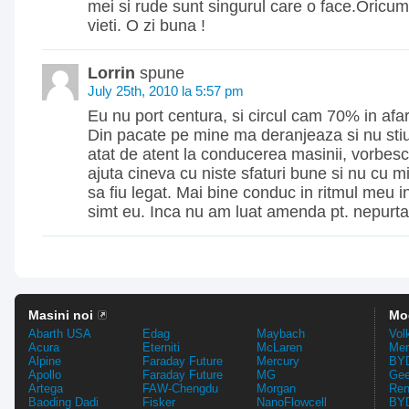
mei si rude sunt singurul care o face.Oricu
vieti. O zi buna !
Lorrin
spune
July 25th, 2010 la 5:57 pm
Eu nu port centura, si circul cam 70% in afara
Din pacate pe mine ma deranjeaza si nu stiu 
atat de atent la conducerea masinii, vorbes
ajuta cineva cu niste sfaturi bune si nu cu m
sa fiu legat. Mai bine conduc in ritmul meu i
simt eu. Inca nu am luat amenda pt. nepurtar
Masini noi
Mo
Abarth USA
Edag
Maybach
Vol
Acura
Eterniti
McLaren
Mer
Alpine
Faraday Future
Mercury
BYD
Apollo
Faraday Future
MG
Gee
Artega
FAW-Chengdu
Morgan
Ren
Baoding Dadi
Fisker
NanoFlowcell
BYD