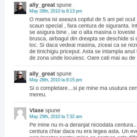
ally_great
spune
May 28th, 2010 la 8:13 pm
O mama isi aseaza copilul de 5 ani pel ocul 
scaun special , fara centura de siguranta. Int
se asigura bine , iar o alta masina o loveste 
brusca, airbagul din dreapta se deschide si 
loc. Si daca vedeai masina, ziceai ca se rez
de tinichigiu priceput. Asta se intampla anul 
de zona unde locuiesc. Oare cati mai au de 
ally_great
spune
May 28th, 2010 la 8:15 pm
Si o completare…si pe mine ma usutura ce
mereu.
Vlase
spune
May 29th, 2010 la 7:32 am
Pe mine nu m-a deranjat niciodata centura
centura chiar daca nu era legea asta. Un ev