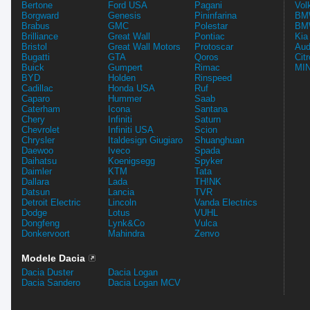
Bertone
Ford USA
Pagani
Vol
Borgward
Genesis
Pininfarina
BMW
Brabus
GMC
Polestar
BMW
Brilliance
Great Wall
Pontiac
Kia
Bristol
Great Wall Motors
Protoscar
Aud
Bugatti
GTA
Qoros
Cit
Buick
Gumpert
Rimac
MIN
BYD
Holden
Rinspeed
Cadillac
Honda USA
Ruf
Caparo
Hummer
Saab
Caterham
Icona
Santana
Chery
Infiniti
Saturn
Chevrolet
Infiniti USA
Scion
Chrysler
Italdesign Giugiaro
Shuanghuan
Daewoo
Iveco
Spada
Daihatsu
Koenigsegg
Spyker
Daimler
KTM
Tata
Dallara
Lada
TH!NK
Datsun
Lancia
TVR
Detroit Electric
Lincoln
Vanda Electrics
Dodge
Lotus
VUHL
Dongfeng
Lynk&Co
Vulca
Donkervoort
Mahindra
Zenvo
Modele Dacia
Dacia Duster
Dacia Logan
Dacia Sandero
Dacia Logan MCV