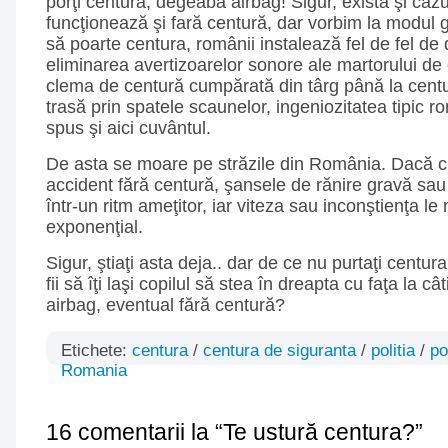
porţi centura, degeaba airbag! Sigur, există şi cazu
funcţionează şi fară centură, dar vorbim la modul ge
să poarte centura, românii instalează fel de fel de 
eliminarea avertizoarelor sonore ale martorului de
clema de centură cumpărată din târg până la centu
trasă prin spatele scaunelor, ingeniozitatea tipic 
spus şi aici cuvântul.
De asta se moare pe străzile din România. Dacă circ
accident fără centură, şansele de rănire gravă sau
într-un ritm ameţitor, iar viteza sau inconştienţa l
exponenţial.
Sigur, ştiaţi asta deja.. dar de ce nu purtaţi centu
fii să îţi laşi copilul să stea în dreapta cu faţa la câ
airbag, eventual fără centură?
Etichete:
centura
/
centura de siguranta
/
politia
/
po
Romania
16 comentarii la “Te ustură centura?”