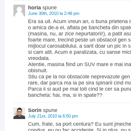
horia
spune
June 30th, 2010 la 2:48 pm
Era sa uit. Acum vreun an, o buna prietena
o amica de-a ei, aflata pe bancheta din spa
(masina, nu, ar zice nepurtatorii!), a patit as
foarte mare, trecind peste un obstacol gen 
mijlocul carosabilului, a sarit doar un pic in s
si cam atit. Acum e paralizata, cu sanse mici
vreodata.
Atentie, masina fiind un SUV mare e mai inal
obisnuit.
Stiu ca pe la noi obstacole neprevazute gen 
rare, dar parca ma ia pe sira spinarii cind m
Parca ii si aud pe mai toti cind le cer sa pun
bancheta: hai, ma, si in spate??
Sorin
spune
July 21st, 2010 la 6:50 pm
Cum, frate, sa port centura? Eu sunt jmecher
condus, eu nu fac accidente. Si in plus, nu st