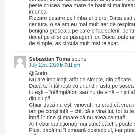
peste crucea mea mare de haur si ma intea
imensa.
Fiecare pasare pe limba ei piere. Daca esti 
centura, o sa am eu mai mult aer de respira
benigna greseala pe care o fac soferii, pent
decat pe ei si pe pasagerii lor. Daca toate ar
de simple, as circula mult mai relaxat.
Sebastian Toma
spune
July 21st, 2010 la 7:11 pm
@Sorin
Nu are implicaţii atât de simple, din păcate.
Dacă te întâlneşti cu unul din asta pe şosea ş
tu eşti – întâmplător, sau nu de vină – rişti 
din culpă.
Chiar dacă nu eşti vinovat, nu cred că vrea 
om pe conştiinţă – chit că e vina lui, tot tu 
intră în tine şi moare că nu avea centură..
Ar trebui sancţionaţi mai strict băieţii, poate
Plus, dacă nu îi omoară obstacolul, i-ar put