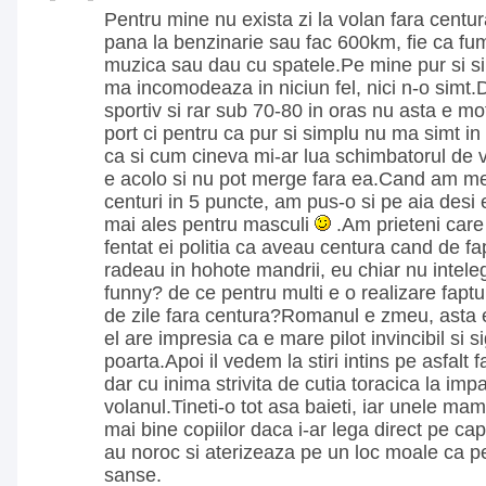
Pentru mine nu exista zi la volan fara cent
pana la benzinarie sau fac 600km, fie ca fum
muzica sau dau cu spatele.Pe mine pur si s
ma incomodeaza in niciun fel, nici n-o simt.
sportiv si rar sub 70-80 in oras nu asta e mo
port ci pentru ca pur si simplu nu ma simt in
ca si cum cineva mi-ar lua schimbatorul de v
e acolo si nu pot merge fara ea.Cand am m
centuri in 5 puncte, am pus-o si pe aia desi
mai ales pentru masculi
.Am prieteni car
fentat ei politia ca aveau centura cand de f
radeau in hohote mandrii, eu chiar nu intele
funny? de ce pentru multi e o realizare faptu
de zile fara centura?Romanul e zmeu, asta 
el are impresia ca e mare pilot invincibil si 
poarta.Apoi il vedem la stiri intins pe asfalt f
dar cu inima strivita de cutia toracica la imp
volanul.Tineti-o tot asa baieti, iar unele mam
mai bine copiilor daca i-ar lega direct pe c
au noroc si aterizeaza pe un loc moale ca 
sanse.