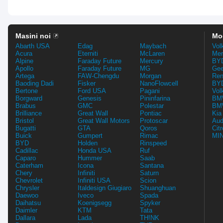
Masini noi
Mo
Abarth USA
Edag
Maybach
Vol
Acura
Eterniti
McLaren
Mer
Alpine
Faraday Future
Mercury
BYD
Apollo
Faraday Future
MG
Gee
Artega
FAW-Chengdu
Morgan
Ren
Baoding Dadi
Fisker
NanoFlowcell
BYD
Bertone
Ford USA
Pagani
Vol
Borgward
Genesis
Pininfarina
BMW
Brabus
GMC
Polestar
BMW
Brilliance
Great Wall
Pontiac
Kia
Bristol
Great Wall Motors
Protoscar
Aud
Bugatti
GTA
Qoros
Cit
Buick
Gumpert
Rimac
MIN
BYD
Holden
Rinspeed
Cadillac
Honda USA
Ruf
Caparo
Hummer
Saab
Caterham
Icona
Santana
Chery
Infiniti
Saturn
Chevrolet
Infiniti USA
Scion
Chrysler
Italdesign Giugiaro
Shuanghuan
Daewoo
Iveco
Spada
Daihatsu
Koenigsegg
Spyker
Daimler
KTM
Tata
Dallara
Lada
TH!NK