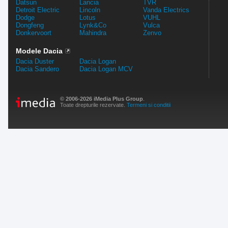
Datsun
Lancia
TVR
Detroit Electric
Lincoln
Vanda Electrics
Dodge
Lotus
VUHL
Dongfeng
Lynk&Co
Vulca
Donkervoort
Mahindra
Zenvo
Modele Dacia
Dacia Duster
Dacia Logan
Dacia Sandero
Dacia Logan MCV
© 2006-2026 iMedia Plus Group
.
Toate drepturile rezervate.
Termeni si conditii