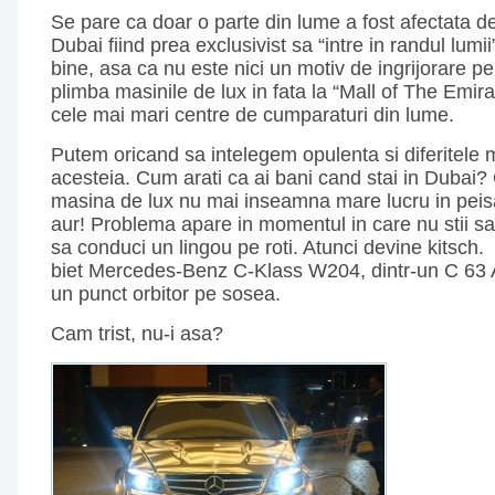
Se pare ca doar o parte din lume a fost afectata de 
Dubai fiind prea exclusivist sa “intre in randul lumii
bine, asa ca nu este nici un motiv de ingrijorare pen
plimba masinile de lux in fata la “Mall of The Emira
cele mai mari centre de cumparaturi din lume.
Putem oricand sa intelegem opulenta si diferitele m
acesteia. Cum arati ca ai bani cand stai in Dubai?
masina de lux nu mai inseamna mare lucru in peisa
aur! Problema apare in momentul in care nu stii sa 
sa conduci un lingou pe roti. Atunci devine kitsch
biet Mercedes-Benz C-Klass W204, dintr-un C 63 A
un punct orbitor pe sosea.
Cam trist, nu-i asa?