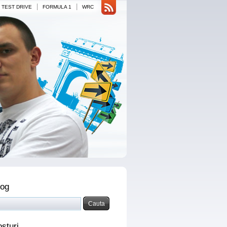
|
|
TEST DRIVE
FORMULA 1
WRC
log
osturi