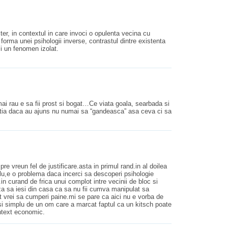
ter, in contextul in care invoci o opulenta vecina cu
b forma unei psihologii inverse, contrastul dintre existenta
i un fenomen izolat.
 mai rau e sa fii prost si bogat…Ce viata goala, searbada si
stia daca au ajuns nu numai sa “gandeasca” asa ceva ci sa
e vreun fel de justificare.asta in primul rand.in al doilea
lu,e o problema daca incerci sa descoperi psihologie
.in curand de frica unui complot intre vecinii de bloc si
uza sa iesi din casa ca sa nu fii cumva manipulat sa
t vrei sa cumperi paine.mi se pare ca aici nu e vorba de
 si simplu de un om care a marcat faptul ca un kitsch poate
context economic.