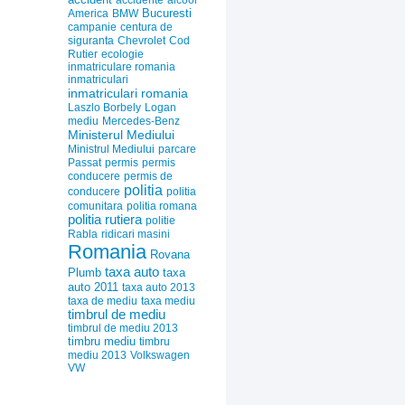
accidente
alcool
Bucuresti
America
BMW
campanie
centura de
siguranta
Chevrolet
Cod
Rutier
ecologie
inmatriculare romania
inmatriculari
inmatriculari romania
Laszlo Borbely
Logan
mediu
Mercedes-Benz
Ministerul Mediului
Ministrul Mediului
parcare
Passat
permis
permis
conducere
permis de
politia
conducere
politia
comunitara
politia romana
politia rutiera
politie
Rabla
ridicari masini
Romania
Rovana
taxa auto
Plumb
taxa
auto 2011
taxa auto 2013
taxa de mediu
taxa mediu
timbrul de mediu
timbrul de mediu 2013
timbru mediu
timbru
mediu 2013
Volkswagen
VW