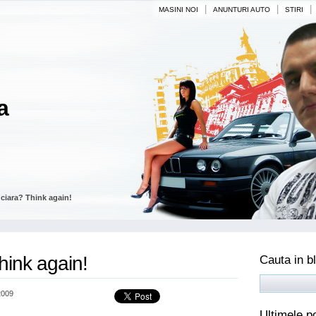
|
|
|
MASINI NOI
ANUNTURI AUTO
STIRI
a
nciara? Think again!
hink again!
Cauta in b
2009
Ultimele p