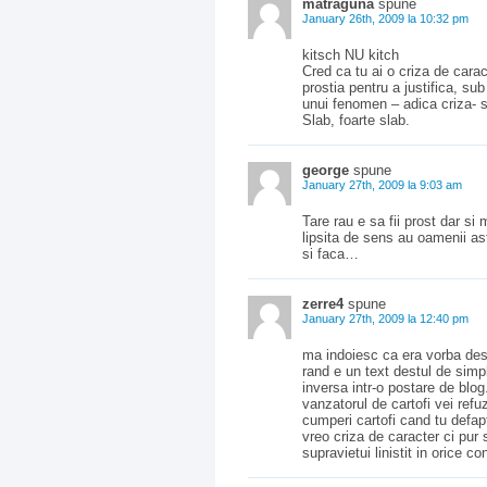
matraguna
spune
January 26th, 2009 la 10:32 pm
kitsch NU kitch
Cred ca tu ai o criza de carac
prostia pentru a justifica, su
unui fenomen – adica criza- s
Slab, foarte slab.
george
spune
January 27th, 2009 la 9:03 am
Tare rau e sa fii prost dar si
lipsita de sens au oamenii a
si faca…
zerre4
spune
January 27th, 2009 la 12:40 pm
ma indoiesc ca era vorba despr
rand e un text destul de simp
inversa intr-o postare de blog
vanzatorul de cartofi vei ref
cumperi cartofi cand tu defap
vreo criza de caracter ci pur
supravietui linistit in orice 