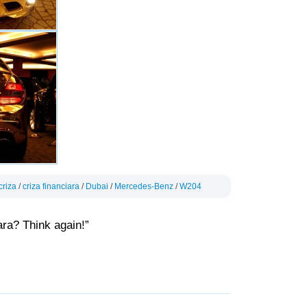
criza
/
criza financiara
/
Dubai
/
Mercedes-Benz
/
W204
ara? Think again!”