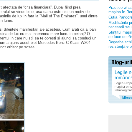
 afectata de “criza financiara”, Dubai fiind prea
Practice what
 Petrolul se vinde bine, asa ca nu este nici un motiv de
maşina în Rom
asinile de lux in fata la “Mall of The Emirates”, unul dintre
Cutia Pandore
in lume.
Modificările 
necesară sau 
 diferitele manifestari ale acesteia. Cum arati ca ai bani
Sfinţitul maş
asina de lux nu mai inseamna mare lucru in peisaj? O
se face de râ
ntul in care nu stii sa te opresti si ajungi sa conduci un
Degeaba schim
. Cum a ajuns acest biet Mercedes-Benz C-Klass W204,
rezistenţă e 
unct orbitor pe sosea.
Legile n
române
Legea Propor
maşina e ma
tehnologizat
Mirce