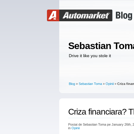
Sebastian Tom
Drive it like you stole it
Blog
»
Sebastian Toma
»
Opinii
»
Criza fina
Criza financiara? T
Postat de Sebastian Toma pe January 26th, 
in
Opinii