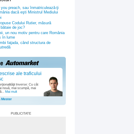
 you preach, sau înmatriculează-ţi
ânia dacă eşti Ministrul Mediului
i
propuse Codului Rutier, măsură
bătaie de joc?
inii, un nou motiv pentru care România
s în lume
bi faţada, când structura de
putredă
escrise ale traficului
sc
ţionalităţii Inverse: Cu cât
i nouă, mai scumpă, mai
ă...
Mai mult
a Mester
PUBLICITATE