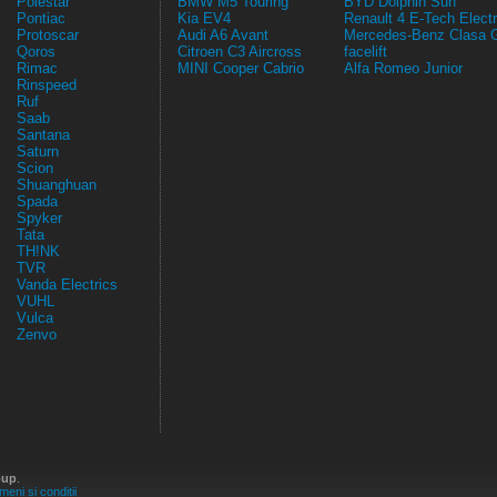
Polestar
BMW M5 Touring
BYD Dolphin Surf
Pontiac
Kia EV4
Renault 4 E-Tech Electr
Protoscar
Audi A6 Avant
Mercedes-Benz Clasa 
Qoros
Citroen C3 Aircross
facelift
Rimac
MINI Cooper Cabrio
Alfa Romeo Junior
Rinspeed
Ruf
Saab
Santana
Saturn
Scion
Shuanghuan
Spada
Spyker
Tata
TH!NK
TVR
Vanda Electrics
VUHL
Vulca
Zenvo
oup
.
meni si conditii