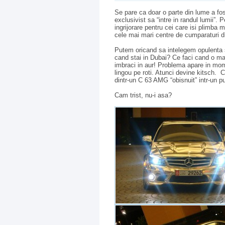
Se pare ca doar o parte din lume a fost
exclusivist sa “intre in randul lumii”.
ingrijorare pentru cei care isi plimba m
cele mai mari centre de cumparaturi d
Putem oricand sa intelegem opulenta si
cand stai in Dubai? Ce faci cand o m
imbraci in aur! Problema apare in mome
lingou pe roti. Atunci devine kitsch
dintr-un C 63 AMG “obisnuit” intr-un p
Cam trist, nu-i asa?