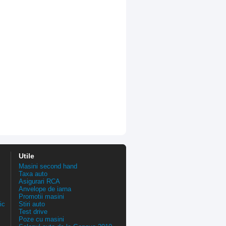
Utile
Masini second hand
Taxa auto
Asigurari RCA
Anvelope de iarna
Promotii masini
ic
Stiri auto
Test drive
Poze cu masini