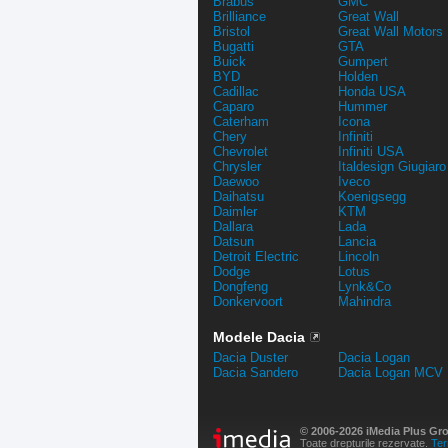
Brabus
GMC
Brilliance
Great Wall
Bristol
Great Wall Motors
Bugatti
GTA
Buick
Gumpert
BYD
Holden
Cadillac
Honda USA
Caparo
Hummer
Caterham
Icona
Chery
Infiniti
Chevrolet
Infiniti USA
Chrysler
Italdesign Giugiaro
Daewoo
Iveco
Daihatsu
Koenigsegg
Daimler
KTM
Dallara
Lada
Datsun
Lancia
Detroit Electric
Lincoln
Dodge
Lotus
Dongfeng
Lynk&Co
Donkervoort
Mahindra
Modele Dacia
Dacia Duster
Dacia Logan
Dacia Sandero
Dacia Logan MCV
© 2006-2026 iMedia Plus Gr
Toate drepturile rezervate.
Ter