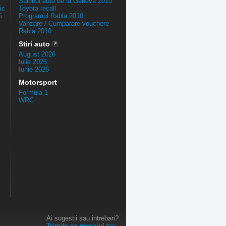
Salonul auto de la Geneva 2010
ic
Toyota recall
G
Programul Rabla 2010
Vanzare / Cumparare vouchere
Rabla 2010
Stiri auto
August 2026
Iulie 2026
Iunie 2026
Motorsport
Formula 1
WRC
Ai sugestii sau intrebari?
Trimite-ne mesajul tau