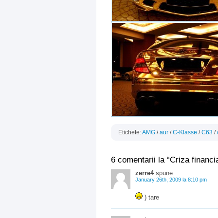
Etichete:
AMG
/
aur
/
C-Klasse
/
C63
/
6 comentarii la “Criza financi
zerre4
spune
January 26th, 2009 la 8:10 pm
) tare