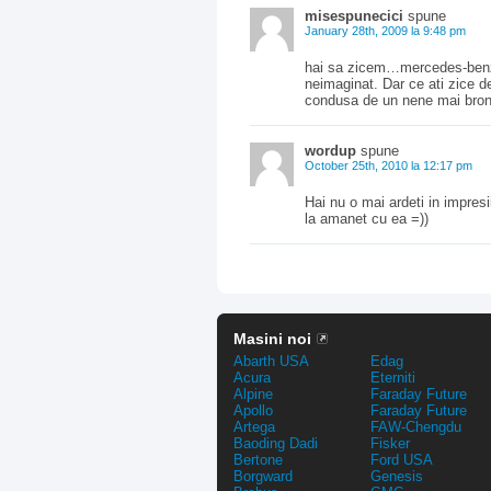
misespunecici
spune
January 28th, 2009 la 9:48 pm
hai sa zicem…mercedes-benz…
neimaginat. Dar ce ati zice d
condusa de un nene mai bronz
wordup
spune
October 25th, 2010 la 12:17 pm
Hai nu o mai ardeti in impresi
la amanet cu ea =))
Masini noi
Abarth USA
Edag
Acura
Eterniti
Alpine
Faraday Future
Apollo
Faraday Future
Artega
FAW-Chengdu
Baoding Dadi
Fisker
Bertone
Ford USA
Borgward
Genesis