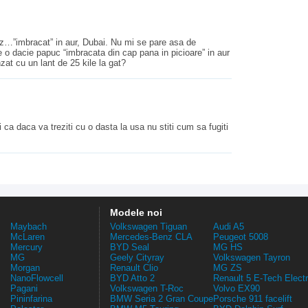
”imbracat” in aur, Dubai. Nu mi se pare asa de
e o dacie papuc “imbracata din cap pana in picioare” in aur
at cu un lant de 25 kile la gat?
i ca daca va treziti cu o dasta la usa nu stiti cum sa fugiti
Modele noi
Maybach
Volkswagen Tiguan
Audi A5
McLaren
Mercedes-Benz CLA
Peugeot 5008
Mercury
BYD Seal
MG HS
MG
Geely Cityray
Volkswagen Tayron
Morgan
Renault Clio
MG ZS
NanoFlowcell
BYD Atto 2
Renault 5 E-Tech Electr
Pagani
Volkswagen T-Roc
Volvo EX90
Pininfarina
BMW Seria 2 Gran Coupe
Porsche 911 facelift