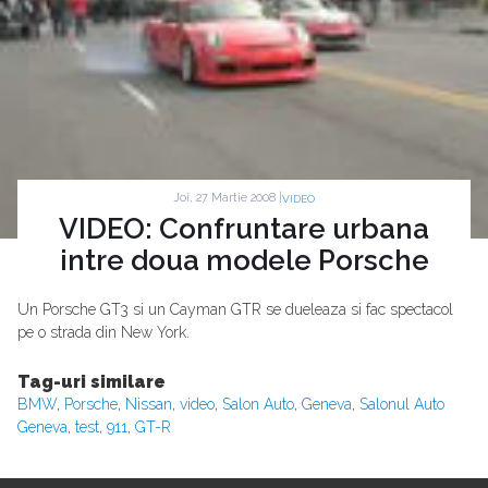
Joi, 27 Martie 2008 |
VIDEO
VIDEO: Confruntare urbana
intre doua modele Porsche
Un Porsche GT3 si un Cayman GTR se dueleaza si fac spectacol
pe o strada din New York.
Tag-uri similare
BMW
,
Porsche
,
Nissan
,
video
,
Salon Auto
,
Geneva
,
Salonul Auto
Geneva
,
test
,
911
,
GT-R