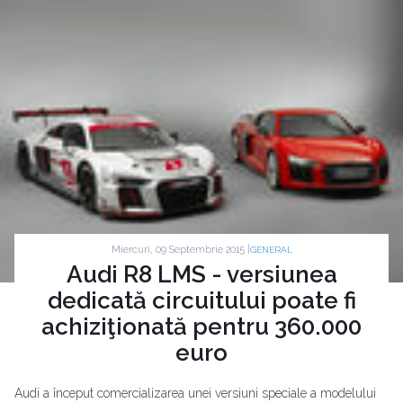
Miercuri, 09 Septembrie 2015 |
GENERAL
Audi R8 LMS - versiunea
dedicată circuitului poate fi
achiziţionată pentru 360.000
euro
Audi a început comercializarea unei versiuni speciale a modelului