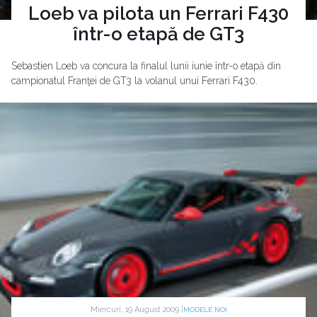
Loeb va pilota un Ferrari F430
într-o etapă de GT3
Sebastien Loeb va concura la finalul lunii iunie într-o etapă din
campionatul Franţei de GT3 la volanul unui Ferrari F430.
Miercuri, 19 August 2009 |
MODELE NOI