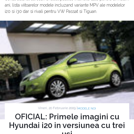
ani, lista viitoarelor modele incluzand variante MPV ale modelelor
i20 si i30 dar si rivali pentru VW Passat si Tiguan.
Vineri, 20 Februarie 2009 |
MODELE NOI
OFICIAL: Primele imagini cu
Hyundai i20 in versiunea cu trei
usi