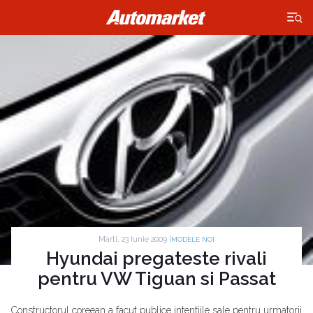
×
Marti, 23 Iunie 2009 |
MODELE NOI
Hyundai pregateste rivali
pentru VW Tiguan si Passat
Constructorul coreean a facut publice intentiile sale pentru urmatorii