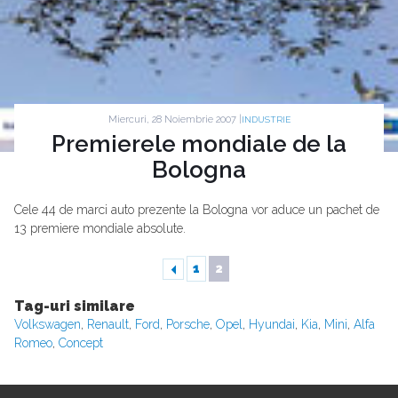
Miercuri, 28 Noiembrie 2007 |
INDUSTRIE
Premierele mondiale de la
Bologna
Cele 44 de marci auto prezente la Bologna vor aduce un pachet de
13 premiere mondiale absolute.
1
2
Tag-uri similare
Volkswagen
,
Renault
,
Ford
,
Porsche
,
Opel
,
Hyundai
,
Kia
,
Mini
,
Alfa
Romeo
,
Concept