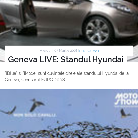
Miercuri, 05 Martie 2008 |
GENEVA 2008
Geneva LIVE: Standul Hyundai
"iBlue" si "iMode" sunt cuvintele cheie ale standului Hyundai de la
Geneva, sponsorul EURO 2008.