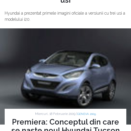
Hyundai a prezentat primele imagini oficiale a versiunii cu trei usi a
modelului i20.
Miercuri, 18 Februarie 2009 |
GENEVA 2009
Premiera: Conceptul din care
se naste noul Hyundai Tucson