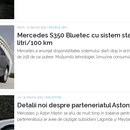
Marti, 12 Aprilie 2011 |
MODELE NOI
Mercedes S350 Bluetec cu sistem sta
litri/100 km
Mercedes a anunţat disponibilitatea sistemului start-stop în ec
de 258 de cai putere. Mulţumită tehnologiei, limuzina consumă 
Joi, 31 Martie 2011 |
INDUSTRIE
Detalii noi despre parteneriatul Asto
Mercedes şi Aston Martin se află de mult timp în tratative pe
parteneriatului ar avea de câştigat subsidiarii Lagonda şi Mayba