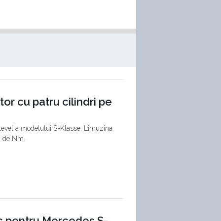
r cu patru cilindri pe
-level a modelului S-Klasse. Limuzina
00 de Nm.
ac pentru Mercedes S-