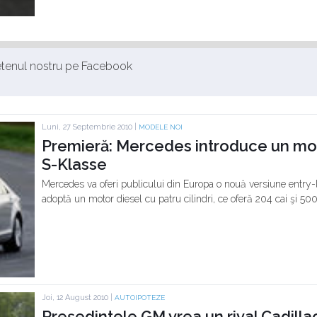
ietenul nostru pe Facebook
Luni, 27 Septembrie 2010 |
MODELE NOI
Premieră: Mercedes introduce un moto
S-Klasse
Mercedes va oferi publicului din Europa o nouă versiune entry
adoptă un motor diesel cu patru cilindri, ce oferă 204 cai şi 5
Joi, 12 August 2010 |
AUTOIPOTEZE
Preşedintele GM vrea un rival Cadill