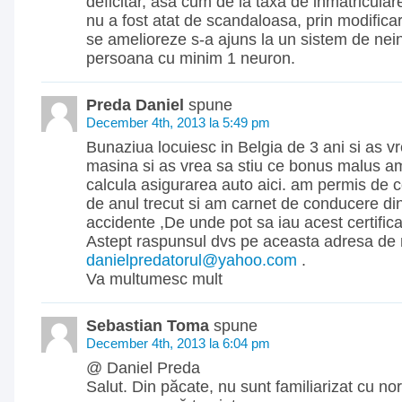
deficitar, asa cum de la taxa de inmatricular
nu a fost atat de scandaloasa, prin modificari
se amelioreze s-a ajuns la un sistem de nein
persoana cu minim 1 neuron.
Preda Daniel
spune
December 4th, 2013 la 5:49 pm
Bunaziua locuiesc in Belgia de 3 ani si as v
masina si as vrea sa stiu ce bonus malus a
calcula asigurarea auto aici. am permis de 
de anul trecut si am carnet de conducere di
accidente ,De unde pot sa iau acest certific
Astept raspunsul dvs pe aceasta adresa de 
danielpredatorul@yahoo.com
.
Va multumesc mult
Sebastian Toma
spune
December 4th, 2013 la 6:04 pm
@ Daniel Preda
Salut. Din păcate, nu sunt familiarizat cu no