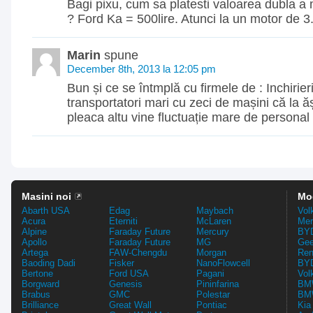
Bagi pixu, cum sa platesti valoarea dubla a
? Ford Ka = 500lire. Atunci la un motor de 3.
Marin
spune
December 8th, 2013 la 12:05 pm
Bun și ce se întmplă cu firmele de : Inchirieri
transportatori mari cu zeci de mașini că la ăș
pleaca altu vine fluctuație mare de personal
Masini noi
Mo
Abarth USA
Edag
Maybach
Vol
Acura
Eterniti
McLaren
Mer
Alpine
Faraday Future
Mercury
BYD
Apollo
Faraday Future
MG
Gee
Artega
FAW-Chengdu
Morgan
Ren
Baoding Dadi
Fisker
NanoFlowcell
BYD
Bertone
Ford USA
Pagani
Vol
Borgward
Genesis
Pininfarina
BMW
Brabus
GMC
Polestar
BMW
Brilliance
Great Wall
Pontiac
Kia