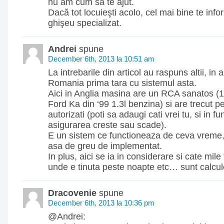
nu am cum să te ajut.
Dacă tot locuieşti acolo, cel mai bine te info
ghişeu specializat.
Andrei
spune
December 6th, 2013 la 10:51 am
La intrebarile din articol au raspuns altii, in a
Romania prima tara cu sistemul asta.
Aici in Anglia masina are un RCA sanatos (1
Ford Ka din ‘99 1.3l benzina) si are trecut pe 
autorizati (poti sa adaugi cati vrei tu, si in fu
asigurarea creste sau scade).
E un sistem ce functioneaza de ceva vreme, 
asa de greu de implementat.
In plus, aici se ia in considerare si cate mil
unde e tinuta peste noapte etc… sunt calcul
Dracovenie
spune
December 6th, 2013 la 10:36 pm
@Andrei: