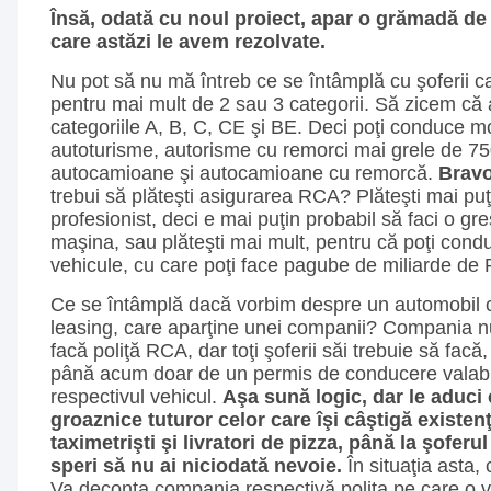
Însă, odată cu noul proiect, apar o grămadă de n
care astăzi le avem rezolvate.
Nu pot să nu mă întreb ce se întâmplă cu şoferii c
pentru mai mult de 2 sau 3 categorii. Să zicem că 
categoriile A, B, C, CE şi BE. Deci poţi conduce mo
autoturisme, autorisme cu remorci mai grele de 75
autocamioane şi autocamioane cu remorcă.
Bravo
trebui să plăteşti asigurarea RCA? Plăteşti mai puţ
profesionist, deci e mai puţin probabil să faci o gr
maşina, sau plăteşti mai mult, pentru că poţi con
vehicule, cu care poţi face pagube de miliarde d
Ce se întâmplă dacă vorbim despre un automobil 
leasing, care aparţine unei companii? Compania n
facă poliţă RCA, dar toţi şoferii săi trebuie să fac
până acum doar de un permis de conducere valabil
respectivul vehicul.
Aşa sună logic, dar le aduci 
groaznice tuturor celor care îşi câştigă existenţ
taximetrişti şi livratori de pizza, până la şoferul
speri să nu ai niciodată nevoie.
În situaţia asta,
Va deconta compania respectivă poliţa pe care o va