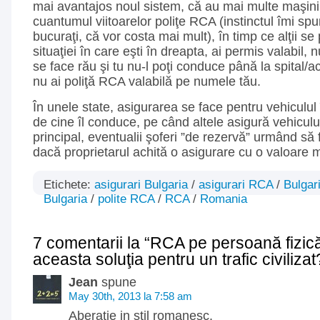
mai avantajos noul sistem, că au mai multe maşini,
cuantumul viitoarelor poliţe RCA (instinctul îmi sp
bucuraţi, că vor costa mai mult), în timp ce alţii s
situaţiei în care eşti în dreapta, ai permis valabil, n
se face rău şi tu nu-l poţi conduce până la spital/
nu ai poliţă RCA valabilă pe numele tău.
În unele state, asigurarea se face pentru vehiculul 
de cine îl conduce, pe când altele asigură vehiculu
principal, eventualii şoferi ”de rezervă” urmând să f
dacă proprietarul achită o asigurare cu o valoare 
Etichete:
asigurari Bulgaria
/
asigurari RCA
/
Bulgar
Bulgaria
/
polite RCA
/
RCA
/
Romania
7 comentarii la “RCA pe persoană fizică
aceasta soluţia pentru un trafic civilizat
Jean
spune
May 30th, 2013 la 7:58 am
Aberatie in stil romanesc.