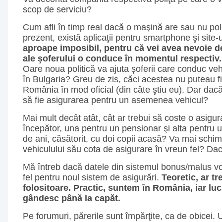
scop de serviciu?
Cum afli în timp real dacă o maşină are sau nu po
prezent, există aplicaţii pentru smartphone şi site-
aproape imposibil, pentru că vei avea nevoie d
ale şoferului o conduce în momentul respectiv.
Oare noua politică va ajuta şoferii care conduc veh
în Bulgaria? Greu de zis, căci acestea nu puteau fi
România în mod oficial (din câte ştiu eu). Dar dacă
să fie asigurarea pentru un asemenea vehicul?
Mai mult decât atât, cât ar trebui să coste o asigu
începător, una pentru un pensionar şi alta pentru u
de ani, căsătorit, cu doi copii acasă? Va mai schim
vehiculului său cota de asigurare în vreun fel? Da
Mă întreb dacă datele din sistemul bonus/malus vor 
fel pentru noul sistem de asigurări.
Teoretic, ar tr
folositoare. Practic, suntem în România, iar luc
gândesc până la capăt.
Pe forumuri, părerile sunt împărţite, ca de obicei. 