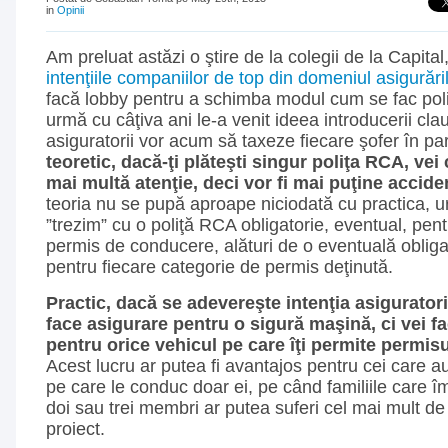
in
Opinii
Am preluat astăzi o ştire de la colegii de la Capital
intenţiile companiilor de top din domeniul asigurăril
facă lobby pentru a schimba modul cum se fac pol
urmă cu câţiva ani le-a venit ideea introducerii cl
asiguratorii vor acum să taxeze fiecare şofer în pa
teoretic, dacă-ţi plăteşti singur poliţa RCA, ve
mai multă atenţie, deci vor fi mai puţine accid
teoria nu se pupă aproape niciodată cu practica, 
”trezim” cu o poliţă RCA obligatorie, eventual, pent
permis de conducere, alături de o eventuală obliga
pentru fiecare categorie de permis deţinută.
Practic, dacă se adevereşte intenţia asiguratori
face asigurare pentru o sigură maşină, ci vei f
pentru orice vehicul pe care îţi permite permisu
Acest lucru ar putea fi avantajos pentru cei care 
pe care le conduc doar ei, pe când familiile care î
doi sau trei membri ar putea suferi cel mai mult d
proiect.