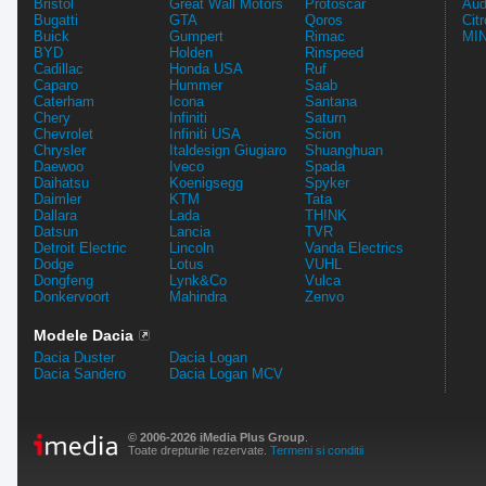
Bristol
Great Wall Motors
Protoscar
Aud
Bugatti
GTA
Qoros
Cit
Buick
Gumpert
Rimac
MIN
BYD
Holden
Rinspeed
Cadillac
Honda USA
Ruf
Caparo
Hummer
Saab
Caterham
Icona
Santana
Chery
Infiniti
Saturn
Chevrolet
Infiniti USA
Scion
Chrysler
Italdesign Giugiaro
Shuanghuan
Daewoo
Iveco
Spada
Daihatsu
Koenigsegg
Spyker
Daimler
KTM
Tata
Dallara
Lada
TH!NK
Datsun
Lancia
TVR
Detroit Electric
Lincoln
Vanda Electrics
Dodge
Lotus
VUHL
Dongfeng
Lynk&Co
Vulca
Donkervoort
Mahindra
Zenvo
Modele Dacia
Dacia Duster
Dacia Logan
Dacia Sandero
Dacia Logan MCV
© 2006-2026 iMedia Plus Group
.
Toate drepturile rezervate.
Termeni si conditii