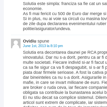
Solutia este simpla: franciza sa fie cat un s
economie.
As fi mai fericit cu 500 de Euro dar merge si
Si in plus, nu ai voie sa circuli cu masina lo
de zile dupa declararea evenimentului rutier
politie/asigurator/undeva.
Ovidiu
spune
June 1st, 2013 la 8:10 pm
Solutia era decontarea daunei pe RCA propri
vinovatului. Dar nu s-a dorit, pentru ca ar fi 
multe societati. Fiecare individ si-ar fi fac
ca sa fie sigur ca va fi despagubit, si s-ar fi 
piata doar firmele serioase. A fost la cativa 
dar bineinteles ca nu s-a dorit. Asigurarile i
mafie, in care se invart milioane de euro. F
are broker o ruda ceva, iar fiecare companie
obligata sa contribuie la bunastarea acelui
Ei nu stiu decat sa complice sistemul. Dilem
articol sunt extrem de complicate, iar sistemu