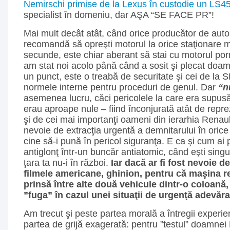
Nemirschi primise de la Lexus în custodie un LS4
specialist în domeniu, dar AŞA “SE FACE PR”!
Mai mult decât atât, când orice producător de auto
recomandă să opreşti motorul la orice staţionare 
secunde, este chiar aberant să stai cu motorul por
am stat noi acolo până când a sosit şi plecat do
un punct, este o treabă de securitate şi cei de la 
normele interne pentru proceduri de genul. Dar
“n
asemenea lucru, căci pericolele la care era sup
erau aproape nule – fiind înconjurată atât de repre
şi de cei mai importanţi oameni din ierarhia Renau
nevoie de extracţia urgentă a demnitarului în orice
cine să-i pună în pericol siguranţa. E ca şi cum ai
antiglonţ într-un buncăr antiatomic, când eşti singu
ţara ta nu-i în război.
Iar dacă ar fi fost nevoie de
filmele americane, ghinion, pentru că maşina r
prinsă între alte două vehicule dintr-o coloană,
”fuga” în cazul unei situaţii de urgenţă adevăra
Am trecut şi peste partea morală a întregii experi
partea de grijă exagerată: pentru ”testul” doamnei