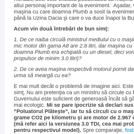
altui personaj important de la eveniment. Aşadar,
maşina cu care doamna Plumb a sosit la evenimen
până la Uzina Dacia şi care o va duce înapoi la Bu
Acum vin două întrebări de bun simţ:
1. De ce naiba circulă ministrul mediului cu o maşi
mic motor din gama A8 are 2.8 litri, dar maşina cu 
doamna Plumb era echipată cu un diesel, deci vo
propulsor de minim 3.0 litri)?
2. De ce avea maşina respectivă motorul pornit d
urma să meargă cu ea?
E mai mult decât o problemă de imagine aici. Est
simţ. Nu am pretenţia ca un ministru să circule cu bi
Guvernului este suficient de generoasă încât să 
mai ecologic.
Mi se pare ipocrizie să declari sus 
”Poluatorul Plăteşte”, iar tu să circuli cu o ma
grame CO2 pe kilometru şi are motor de 2.967 
(mă refer aici la versiunea 3.0 TDI, cea mai pro
pentru respectivul model).
Spre comparaţie,
fost