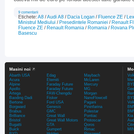
9 comentarii
Etichete:
A8
/
Audi A8
/
Dacia Logan
/
Fluence ZE
/
Le
Ministrul Mediului
/
Presedintele Romaniei
/
Renault F
Fluence ZE
/
Renault Romania
/
Romania
/
Rovana P
Basescu
Masini noi
Mo
Abarth USA
Edag
Maybach
Vol
Acura
Eterniti
McLaren
Mer
Alpine
Faraday Future
Mercury
BYD
Apollo
Faraday Future
MG
Gee
Artega
FAW-Chengdu
Morgan
Ren
Baoding Dadi
Fisker
NanoFlowcell
BYD
Bertone
Ford USA
Pagani
Vol
Borgward
Genesis
Pininfarina
BMW
Brabus
GMC
Polestar
BMW
Brilliance
Great Wall
Pontiac
Kia
Bristol
Great Wall Motors
Protoscar
Aud
Bugatti
GTA
Qoros
Cit
Buick
Gumpert
Rimac
MIN
BYD
Holden
Rinspeed