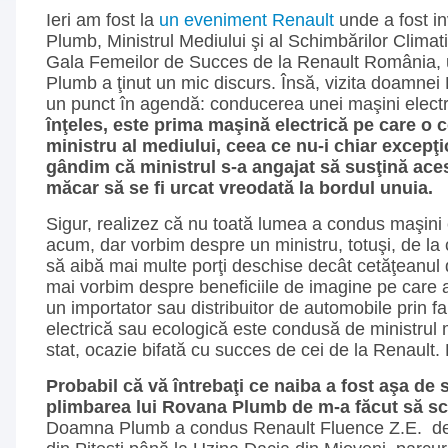
Ieri am fost la
un eveniment Renault
unde a fost i
Plumb, Ministrul Mediului şi al Schimbărilor Clima
Gala Femeilor de Succes de la Renault România
Plumb a ţinut un mic discurs. Însă, vizita doamnei
un punct în agendă: conducerea unei maşini elect
înţeles, este prima maşină electrică pe care o 
ministru al mediului, ceea ce nu-i chiar excepţ
gândim că ministrul s-a angajat să susţină aces
măcar să se fi urcat vreodată la bordul unuia.
Sigur, realizez că nu toată lumea a condus maşini 
acum, dar vorbim despre un ministru, totuşi, de la
să aibă mai multe porţi deschise decât cetăţeanul
mai vorbim despre beneficiile de imagine pe care a
un importator sau distribuitor de automobile prin f
electrică sau ecologică este condusă de ministrul 
stat, ocazie bifată cu succes de cei de la Renault.
Probabil că vă întrebaţi ce naiba a fost aşa de s
plimbarea lui Rovana Plumb de m-a făcut să sc
Doamna Plumb a condus Renault Fluence Z.E. de