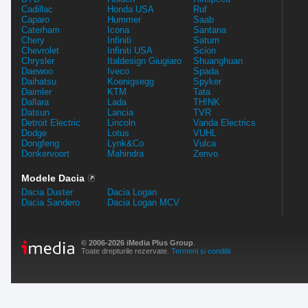
Cadillac
Honda USA
Ruf
Caparo
Hummer
Saab
Caterham
Icona
Santana
Chery
Infiniti
Saturn
Chevrolet
Infiniti USA
Scion
Chrysler
Italdesign Giugiaro
Shuanghuan
Daewoo
Iveco
Spada
Daihatsu
Koenigsegg
Spyker
Daimler
KTM
Tata
Dallara
Lada
TH!NK
Datsun
Lancia
TVR
Detroit Electric
Lincoln
Vanda Electrics
Dodge
Lotus
VUHL
Dongfeng
Lynk&Co
Vulca
Donkervoort
Mahindra
Zenvo
Modele Dacia
Dacia Duster
Dacia Logan
Dacia Sandero
Dacia Logan MCV
© 2006-2026 iMedia Plus Group
.
Toate drepturile rezervate.
Termeni si conditii