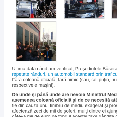
Ultima dată când am verificat, Preşedintele Băse
repetate rânduri, un automobil standard prin traficu
Fără coloană oficială, fără nimic (sau, cel puţin, nu
respectivele maşini).
De unde şi până unde are nevoie Ministrul Medi
asemenea coloană oficială şi de ce necesită at
fie din cauza unui timbru de mediu exagerat şi pros
afectează zeci de mii de şoferi, mulţi dintre ei aju
câteva mii de euro pe fondul acestei taxe gândite