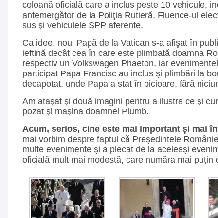
coloană oficială care a inclus peste 10 vehicule, in
antemergător de la Poliţia Rutieră, Fluence-ul elec
sus şi vehiculele SPP aferente.
Ca idee, noul Papă de la Vatican s-a afişat în publ
ieftină decât cea în care este plimbată doamna R
respectiv un Volkswagen Phaeton, iar evenimentel
participat Papa Francisc au inclus şi plimbări la b
decapotat, unde Papa a stat în picioare, fără niciun
Am ataşat şi două imagini pentru a ilustra ce şi c
pozat şi maşina doamnei Plumb.
Acum, serios, cine este mai important şi mai î
mai vorbim despre faptul că Preşedintele României
multe evenimente şi a plecat de la aceleaşi eveni
oficială mult mai modestă, care număra mai puţin d