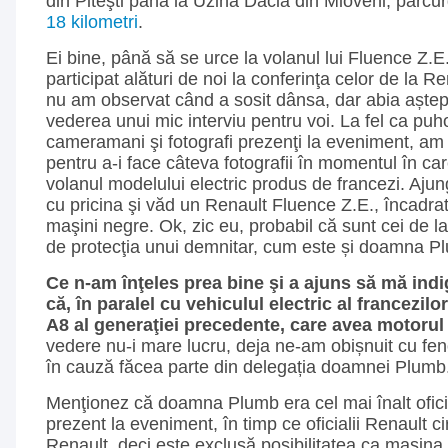
din Piteşti până la Uzina Dacia din Mioveni, parc
18 kilometri
.
Ei bine, până să se urce la volanul lui Fluence Z
participat alături de noi la conferinţa celor de la 
nu am observat când a sosit dânsa, dar abia aștep
vederea unui mic interviu pentru voi. La fel ca puhoi
cameramani şi fotografi prezenţi la eveniment, am 
pentru a-i face câteva fotografii în momentul în ca
volanul modelului electric produs de francezi. Ajung
cu pricina şi văd un Renault Fluence Z.E., încadra
maşini negre. Ok, zic eu, probabil că sunt cei de l
de protecţia unui demnitar, cum este și doamna P
Ce n-am înţeles prea bine şi a ajuns să mă indi
că, în paralel cu vehiculul electric al francezilo
A8 al generaţiei precedente, care avea motorul 
vedere nu-i mare lucru, deja ne-am obișnuit cu fe
în cauză făcea parte din delegația doamnei Plumb
Menţionez că doamna Plumb era cel mai înalt ofici
prezent la eveniment, în timp ce oficialii Renault 
Renault, deci este exclusă posibilitatea ca mașina s