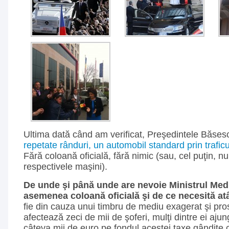
Ultima dată când am verificat, Preşedintele Băse
repetate rânduri, un automobil standard prin traficu
Fără coloană oficială, fără nimic (sau, cel puţin, nu
respectivele maşini).
De unde şi până unde are nevoie Ministrul Medi
asemenea coloană oficială şi de ce necesită at
fie din cauza unui timbru de mediu exagerat şi pros
afectează zeci de mii de şoferi, mulţi dintre ei aju
câteva mii de euro pe fondul acestei taxe gândite