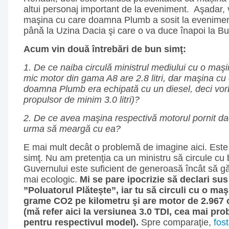
altui personaj important de la eveniment. Aşadar,
maşina cu care doamna Plumb a sosit la evenimen
până la Uzina Dacia şi care o va duce înapoi la Bu
Acum vin două întrebări de bun simţ:
1. De ce naiba circulă ministrul mediului cu o maşi
mic motor din gama A8 are 2.8 litri, dar maşina cu 
doamna Plumb era echipată cu un diesel, deci vo
propulsor de minim 3.0 litri)?
2. De ce avea maşina respectivă motorul pornit d
urma să meargă cu ea?
E mai mult decât o problemă de imagine aici. Est
simţ. Nu am pretenţia ca un ministru să circule cu bi
Guvernului este suficient de generoasă încât să 
mai ecologic.
Mi se pare ipocrizie să declari sus 
”Poluatorul Plăteşte”, iar tu să circuli cu o ma
grame CO2 pe kilometru şi are motor de 2.967 
(mă refer aici la versiunea 3.0 TDI, cea mai pro
pentru respectivul model).
Spre comparaţie,
fost