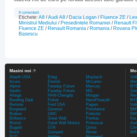
9 comentarii
Etichete:
A8
/
Audi A8
/
Dacia Logan
/
Fluence ZE
/
Le
Ministrul Mediului
/
Presedintele Romaniei
/
Renault F
Fluence ZE
/
Renault Romania
/
Romania
/
Rovana P
Basescu
Masini noi
Mo
Abarth USA
Edag
Maybach
Vol
Acura
Eterniti
McLaren
Mer
Alpine
Faraday Future
Mercury
BYD
Apollo
Faraday Future
MG
Gee
Artega
FAW-Chengdu
Morgan
Ren
Baoding Dadi
Fisker
NanoFlowcell
BYD
Bertone
Ford USA
Pagani
Vol
Borgward
Genesis
Pininfarina
BMW
Brabus
GMC
Polestar
BMW
Brilliance
Great Wall
Pontiac
Kia
Bristol
Great Wall Motors
Protoscar
Aud
Bugatti
GTA
Qoros
Cit
Buick
Gumpert
Rimac
MIN
BYD
Holden
Rinspeed