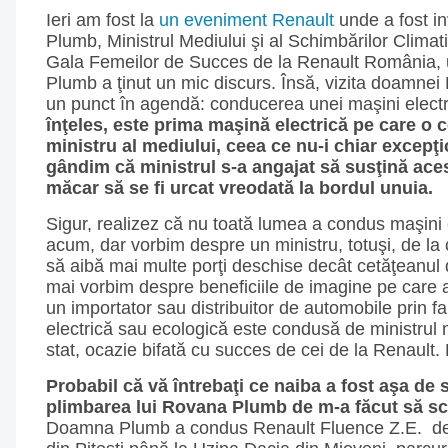
Ieri am fost la
un eveniment Renault
unde a fost i
Plumb, Ministrul Mediului şi al Schimbărilor Clima
Gala Femeilor de Succes de la Renault România
Plumb a ţinut un mic discurs. Însă, vizita doamnei
un punct în agendă: conducerea unei maşini elect
înţeles, este prima maşină electrică pe care o 
ministru al mediului, ceea ce nu-i chiar excepţ
gândim că ministrul s-a angajat să susţină aces
măcar să se fi urcat vreodată la bordul unuia.
Sigur, realizez că nu toată lumea a condus maşini 
acum, dar vorbim despre un ministru, totuşi, de la
să aibă mai multe porţi deschise decât cetăţeanul
mai vorbim despre beneficiile de imagine pe care a
un importator sau distribuitor de automobile prin f
electrică sau ecologică este condusă de ministrul 
stat, ocazie bifată cu succes de cei de la Renault.
Probabil că vă întrebaţi ce naiba a fost aşa de s
plimbarea lui Rovana Plumb de m-a făcut să sc
Doamna Plumb a condus Renault Fluence Z.E. de