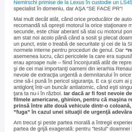
Nemirschi primise de la Lexus în custodie un LS4
specialist în domeniu, dar AŞA “SE FACE PR”!
Mai mult decât atât, când orice producător de auto
recomandă să opreşti motorul la orice staţionare 
secunde, este chiar aberant să stai cu motorul por
am stat noi acolo până când a sosit şi plecat do
un punct, este o treabă de securitate şi cei de la 
normele interne pentru proceduri de genul. Dar
“n
asemenea lucru, căci pericolele la care era sup
erau aproape nule – fiind înconjurată atât de repre
şi de cei mai importanţi oameni din ierarhia Renau
nevoie de extracţia urgentă a demnitarului în orice
cine să-i pună în pericol siguranţa. E ca şi cum ai
antiglonţ într-un buncăr antiatomic, când eşti singu
ţara ta nu-i în război.
Iar dacă ar fi fost nevoie de
filmele americane, ghinion, pentru că maşina r
prinsă între alte două vehicule dintr-o coloană,
”fuga” în cazul unei situaţii de urgenţă adevăra
Am trecut şi peste partea morală a întregii experi
partea de grijă exagerată: pentru ”testul” doamnei