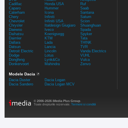
Cadillac
Honda USA
Ruf
Caparo
Hummer
Saab
Caterham
Icona
Santana
Chery
Infiniti
Saturn
Chevrolet
Infiniti USA
Scion
Chrysler
Italdesign Giugiaro
Shuanghuan
Daewoo
Iveco
Spada
Daihatsu
Koenigsegg
Spyker
Daimler
KTM
Tata
Dallara
Lada
TH!NK
Datsun
Lancia
TVR
Detroit Electric
Lincoln
Vanda Electrics
Dodge
Lotus
VUHL
Dongfeng
Lynk&Co
Vulca
Donkervoort
Mahindra
Zenvo
Modele Dacia
Dacia Duster
Dacia Logan
Dacia Sandero
Dacia Logan MCV
© 2006-2026 iMedia Plus Group
.
Toate drepturile rezervate.
Termeni si conditii