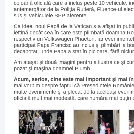
coloană oficială care a inclus peste 10 vehicule, in
antemergător de la Poliţia Rutieră, Fluence-ul elec
sus şi vehiculele SPP aferente.
Ca idee, noul Papă de la Vatican s-a afişat în publ
ieftină decât cea în care este plimbată doamna R
respectiv un Volkswagen Phaeton, iar evenimentel
participat Papa Francisc au inclus şi plimbări la b
decapotat, unde Papa a stat în picioare, fără niciun
Am ataşat şi două imagini pentru a ilustra ce şi c
pozat şi maşina doamnei Plumb.
Acum, serios, cine este mai important şi mai î
mai vorbim despre faptul că Preşedintele României
multe evenimente şi a plecat de la aceleaşi eveni
oficială mult mai modestă, care număra mai puţin d