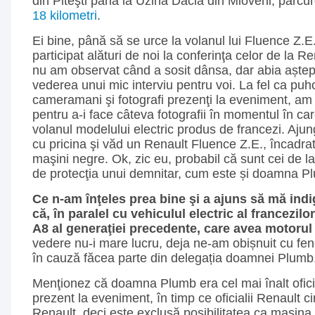
din Piteşti până la Uzina Dacia din Mioveni, parc
18 kilometri
.
Ei bine, până să se urce la volanul lui Fluence Z
participat alături de noi la conferinţa celor de la 
nu am observat când a sosit dânsa, dar abia aștep
vederea unui mic interviu pentru voi. La fel ca puhoi
cameramani şi fotografi prezenţi la eveniment, am 
pentru a-i face câteva fotografii în momentul în ca
volanul modelului electric produs de francezi. Ajung
cu pricina şi văd un Renault Fluence Z.E., încadra
maşini negre. Ok, zic eu, probabil că sunt cei de l
de protecţia unui demnitar, cum este și doamna P
Ce n-am înţeles prea bine şi a ajuns să mă indi
că, în paralel cu vehiculul electric al francezilo
A8 al generaţiei precedente, care avea motorul 
vedere nu-i mare lucru, deja ne-am obișnuit cu fe
în cauză făcea parte din delegația doamnei Plumb
Menţionez că doamna Plumb era cel mai înalt ofici
prezent la eveniment, în timp ce oficialii Renault 
Renault, deci este exclusă posibilitatea ca mașina s